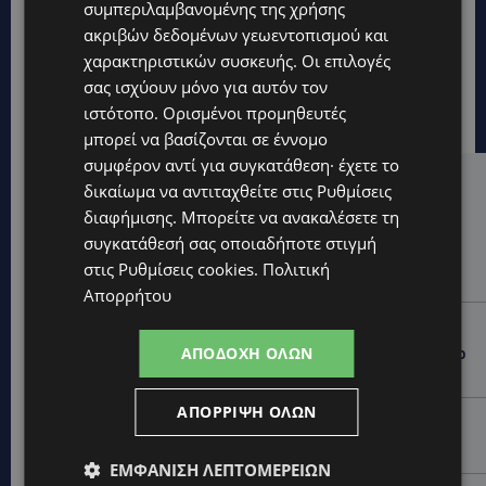
συμπεριλαμβανομένης της χρήσης
ακριβών δεδομένων γεωεντοπισμού και
χαρακτηριστικών συσκευής. Οι επιλογές
σας ισχύουν μόνο για αυτόν τον
ιστότοπο. Ορισμένοι προμηθευτές
μπορεί να βασίζονται σε έννομο
συμφέρον αντί για συγκατάθεση· έχετε το
δικαίωμα να αντιταχθείτε στις
Ρυθμίσεις
Hot this week
διαφήμισης
. Μπορείτε να ανακαλέσετε τη
UPDATES
συγκατάθεσή σας οποιαδήποτε στιγμή
Ο κατασκευαστικός τομέας στην Κύπρο: Ισχυρή
στις
Ρυθμίσεις cookies
.
Πολιτική
δυναμική εν μέσω αβεβαιότητας
Απορρήτου
UPDATES
ΑΠΟΔΟΧΉ ΌΛΩΝ
VIRAL: Πήγε για καφέ… με την πάπια του και έγινε το
επίκεντρο-(Βίντεο)
ΑΠΌΡΡΙΨΗ ΌΛΩΝ
UPDATES
Ο τουρισμός ως εθνική υπόθεση
ΕΜΦΆΝΙΣΗ ΛΕΠΤΟΜΕΡΕΙΏΝ