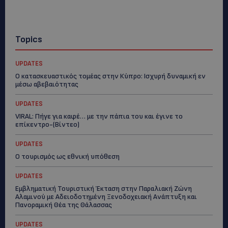
Topics
UPDATES
Ο κατασκευαστικός τομέας στην Κύπρο: Ισχυρή δυναμική εν
μέσω αβεβαιότητας
UPDATES
VIRAL: Πήγε για καφέ… με την πάπια του και έγινε το
επίκεντρο-(Βίντεο)
UPDATES
Ο τουρισμός ως εθνική υπόθεση
UPDATES
Εμβληματική Τουριστική Έκταση στην Παραλιακή Ζώνη
Αλαμινού με Αδειοδοτημένη Ξενοδοχειακή Ανάπτυξη και
Πανοραμική Θέα της Θάλασσας
UPDATES