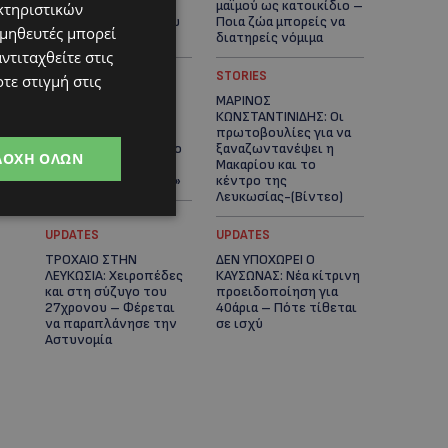
και η δωρεά των
μαϊμού ως κατοικίδιο –
κτηριστικών
12.500 ευρώ που του
Ποια ζώα μπορείς να
ομηθευτές μπορεί
έδωσε ελπίδα
διατηρείς νόμιμα
ντιταχθείτε στις
UPDATES
STORIES
τε στιγμή στις
ΧΩΡΙΣ ΣΩΣΣΙΒΙΟ Η
ΜΑΡΙΝΟΣ
ΘΑΛΑΣΣΙΑ ΣΥΝΔΕΣΗ
ΚΩΝΣΤΑΝΤΙΝΙΔΗΣ: Οι
ΚΥΠΡΟΥ-ΕΛΛΑΔΑΣ:
πρωτοβουλίες για να
«Χωρίς επιδότηση το
ξαναζωντανέψει η
ΔΟΧΉ ΌΛΩΝ
πλοίο δεν θα
Μακαρίου και το
ξανασηκώσει άγκυρα»
κέντρο της
Λευκωσίας-(Βίντεο)
UPDATES
UPDATES
ΤΡΟΧΑΙΟ ΣΤΗΝ
ΔΕΝ ΥΠΟΧΩΡΕΙ Ο
ΛΕΥΚΩΣΙΑ: Χειροπέδες
ΚΑΥΣΩΝΑΣ: Νέα κίτρινη
και στη σύζυγο του
προειδοποίηση για
27χρονου – Φέρεται
40άρια – Πότε τίθεται
να παραπλάνησε την
σε ισχύ
Αστυνομία