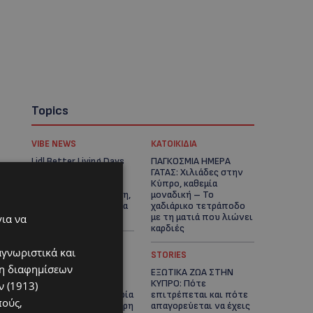
Topics
VIBE NEWS
ΚΑΤΟΙΚΙΔΙΑ
Lidl Better Living Days
ΠΑΓΚΟΣΜΙΑ ΗΜΕΡΑ
#summer2026: Ένα
ΓΑΤΑΣ: Χιλιάδες στην
μοναδικό ταξίδι
Κύπρο, καθεμία
ευεξίας, γεμάτο γεύση,
μοναδική – Το
ενέργεια και χαμόγελα
χαδιάρικο τετράποδο
σε όλη την Κύπρο
με τη ματιά που λιώνει
για να
καρδιές
αγνωριστικά και
UPDATES
STORIES
ση διαφημίσεων
ΤΑΣΟΣ
ΕΞΩΤΙΚΑ ΖΩΑ ΣΤΗΝ
ΧΑΤΖΗΓΙΟΒΑΝΗΣ: Η
ΚΥΠΡΟ: Πότε
 (1913)
συγκλονιστική ιστορία
επιτρέπεται και πότε
πούς,
του 12χρονου Δημήτρη
απαγορεύεται να έχεις