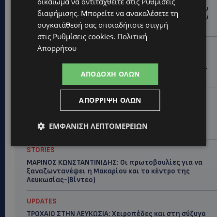
δικαίωμα να αντιταχθείτε στις
Ρυθμίσεις
ΤΑΣΟΣ ΧΑΤΖΗΓΙΟΒΑΝΗΣ: Η συγκλονιστική ιστορία του
διαφήμισης
. Μπορείτε να ανακαλέσετε τη
12χρονου Δημήτρη και η δωρεά των 12.500 ευρώ που
συγκατάθεσή σας οποιαδήποτε στιγμή
του έδωσε ελπίδα
στις
Ρυθμίσεις cookies
.
Πολιτική
STORIES
Απορρήτου
ΕΞΩΤΙΚΑ ΖΩΑ ΣΤΗΝ ΚΥΠΡΟ: Πότε επιτρέπεται και
πότε απαγορεύεται να έχεις μαϊμού ως κατοικίδιο –
ΑΠΟΔΟΧΉ ΌΛΩΝ
Ποια ζώα μπορείς να διατηρείς νόμιμα
UPDATES
ΑΠΌΡΡΙΨΗ ΌΛΩΝ
ΧΩΡΙΣ ΣΩΣΣΙΒΙΟ Η ΘΑΛΑΣΣΙΑ ΣΥΝΔΕΣΗ ΚΥΠΡΟΥ-
ΕΛΛΑΔΑΣ: «Χωρίς επιδότηση το πλοίο δεν θα
ΕΜΦΆΝΙΣΗ ΛΕΠΤΟΜΕΡΕΙΏΝ
ξανασηκώσει άγκυρα»
STORIES
ΜΑΡΙΝΟΣ ΚΩΝΣΤΑΝΤΙΝΙΔΗΣ: Οι πρωτοβουλίες για να
ξαναζωντανέψει η Μακαρίου και το κέντρο της
Λευκωσίας-(Βίντεο)
UPDATES
ΤΡΟΧΑΙΟ ΣΤΗΝ ΛΕΥΚΩΣΙΑ: Χειροπέδες και στη σύζυγο