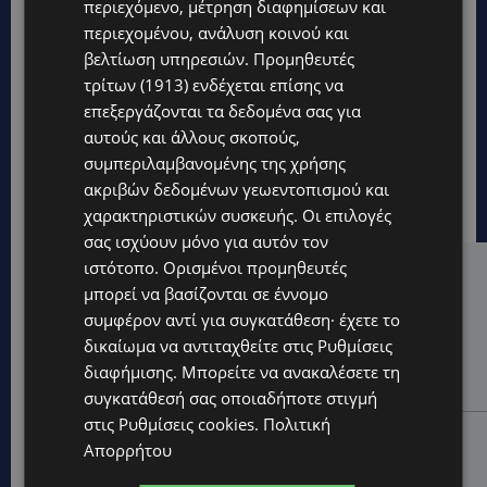
περιεχόμενο, μέτρηση διαφημίσεων και
περιεχομένου, ανάλυση κοινού και
βελτίωση υπηρεσιών.
Προμηθευτές
τρίτων (1913)
ενδέχεται επίσης να
επεξεργάζονται τα δεδομένα σας για
αυτούς και άλλους σκοπούς,
συμπεριλαμβανομένης της χρήσης
ακριβών δεδομένων γεωεντοπισμού και
χαρακτηριστικών συσκευής. Οι επιλογές
σας ισχύουν μόνο για αυτόν τον
ιστότοπο. Ορισμένοι προμηθευτές
Hot this week
μπορεί να βασίζονται σε έννομο
συμφέρον αντί για συγκατάθεση· έχετε το
UPDATES
δικαίωμα να αντιταχθείτε στις
Ρυθμίσεις
Εμβληματική Τουριστική Έκταση στην Παραλιακή
Ζώνη Αλαμινού με Αδειοδοτημένη Ξενοδοχειακή
διαφήμισης
. Μπορείτε να ανακαλέσετε τη
Ανάπτυξη και Πανοραμική Θέα της Θάλασσας
συγκατάθεσή σας οποιαδήποτε στιγμή
στις
Ρυθμίσεις cookies
.
Πολιτική
UPDATES
Απορρήτου
Επένδυση €31 εκατ. για εκσυγχρονισμό των
Υπηρεσιών Κοινωνικής Ευημερίας