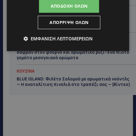
ΑΠΟΔΟΧΉ ΌΛΩΝ
ΚΟΥΖΙΝΑ
BLUE ISLAND: Γαρίδες στα κάρβουνα με αρωματική
ΑΠΌΡΡΙΨΗ ΌΛΩΝ
μαρινάδα-Η συνταγή του σεφ Νοέλ-(Βίντεο)
ΕΜΦΆΝΙΣΗ ΛΕΠΤΟΜΕΡΕΙΏΝ
VIBE NEWS
BLUE ISLAND: Φιλέτα Κυπριακής τσιπούρας με
σαφράν στον φούρνο και αρωματικό ρύζι-Ένα πιάτο
γεμάτο μεσογειακά αρώματα
ΚΟΥΖΙΝΑ
BLUE ISLAND: Φιλέτο Σολομού με αρωματικά νούντλς
– Η ανατολίτικη πινελιά στο τραπέζι σας – (Βίντεο)