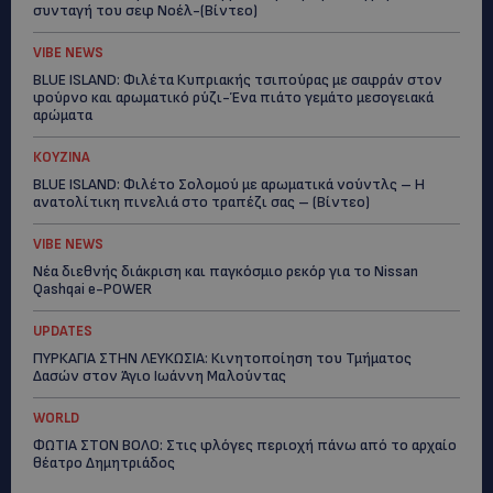
συνταγή του σεφ Νοέλ-(Βίντεο)
VIBE NEWS
BLUE ISLAND: Φιλέτα Κυπριακής τσιπούρας με σαφράν στον
φούρνο και αρωματικό ρύζι-Ένα πιάτο γεμάτο μεσογειακά
αρώματα
ΚΟΥΖΙΝΑ
BLUE ISLAND: Φιλέτο Σολομού με αρωματικά νούντλς – Η
ανατολίτικη πινελιά στο τραπέζι σας – (Βίντεο)
VIBE NEWS
Νέα διεθνής διάκριση και παγκόσμιο ρεκόρ για το Nissan
Qashqai e-POWER
UPDATES
ΠΥΡΚΑΓΙΑ ΣΤΗΝ ΛΕΥΚΩΣΙΑ: Κινητοποίηση του Τμήματος
Δασών στον Άγιο Ιωάννη Μαλούντας
WORLD
ΦΩΤΙΑ ΣΤΟΝ ΒΟΛΟ: Στις φλόγες περιοχή πάνω από το αρχαίο
θέατρο Δημητριάδος