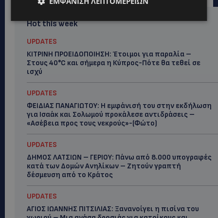
ΕΜΦΆΝΙΣΗ ΛΕΠΤΟΜΕΡΕΙΏΝ
Hot this week
UPDATES
ΚΙΤΡΙΝΗ ΠΡΟΕΙΔΟΠΟΙΗΣΗ: Έτοιμοι για παραλία –
Στους 40°C και σήμερα η Κύπρος-Πότε θα τεθεί σε
ισχύ
UPDATES
ΦΕΙΔΙΑΣ ΠΑΝΑΓΙΩΤΟΥ: Η εμφάνισή του στην εκδήλωση
για Ισαάκ και Σολωμού προκάλεσε αντιδράσεις –
«Ασέβεια προς τους νεκρούς»-(Φώτο)
UPDATES
ΔΗΜΟΣ ΛΑΤΣΙΩΝ – ΓΕΡΙΟΥ: Πάνω από 8.000 υπογραφές
κατά των Δομών Ανηλίκων – Ζητούν γραπτή
δέσμευση από το Κράτος
UPDATES
ΑΓΙΟΣ ΙΩΑΝΝΗΣ ΠΙΤΣΙΛΙΑΣ: Ξανανοίγει η πισίνα του
χωριού – Μια ανάσα δροσιάς για κατοίκους και