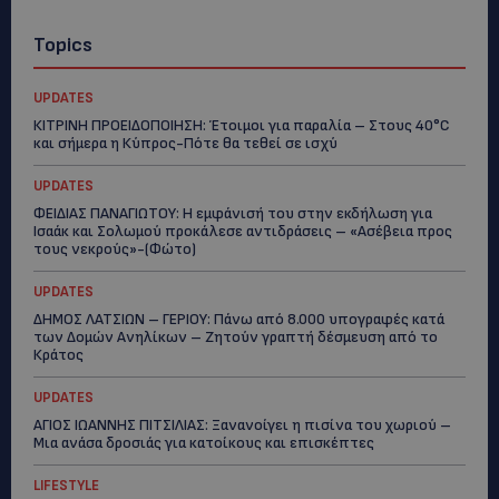
Topics
UPDATES
ΚΙΤΡΙΝΗ ΠΡΟΕΙΔΟΠΟΙΗΣΗ: Έτοιμοι για παραλία – Στους 40°C
και σήμερα η Κύπρος-Πότε θα τεθεί σε ισχύ
UPDATES
ΦΕΙΔΙΑΣ ΠΑΝΑΓΙΩΤΟΥ: Η εμφάνισή του στην εκδήλωση για
Ισαάκ και Σολωμού προκάλεσε αντιδράσεις – «Ασέβεια προς
τους νεκρούς»-(Φώτο)
UPDATES
ΔΗΜΟΣ ΛΑΤΣΙΩΝ – ΓΕΡΙΟΥ: Πάνω από 8.000 υπογραφές κατά
των Δομών Ανηλίκων – Ζητούν γραπτή δέσμευση από το
Κράτος
UPDATES
ΑΓΙΟΣ ΙΩΑΝΝΗΣ ΠΙΤΣΙΛΙΑΣ: Ξανανοίγει η πισίνα του χωριού –
Μια ανάσα δροσιάς για κατοίκους και επισκέπτες
LIFESTYLE