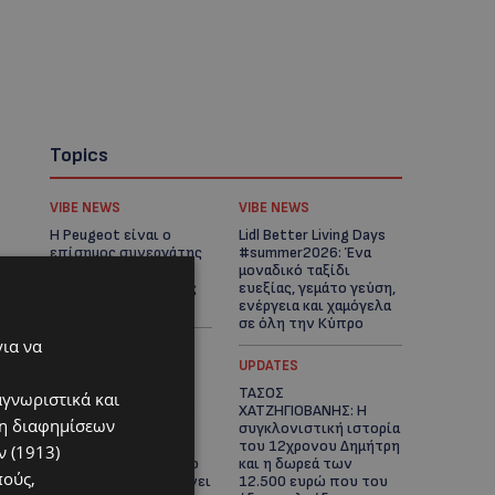
Topics
VIBE NEWS
VIBE NEWS
Η Peugeot είναι ο
Lidl Better Living Days
επίσημος συνεργάτης
#summer2026: Ένα
του Φεστιβάλ
μοναδικό ταξίδι
Κινηματογράφου της
ευεξίας, γεμάτο γεύση,
Βενετίας
ενέργεια και χαμόγελα
σε όλη την Κύπρο
για να
ΚΑΤΟΙΚΙΔΙΑ
UPDATES
ΠΑΓΚΟΣΜΙΑ ΗΜΕΡΑ
ΤΑΣΟΣ
αγνωριστικά και
ΓΑΤΑΣ: Χιλιάδες στην
ΧΑΤΖΗΓΙΟΒΑΝΗΣ: Η
ση διαφημίσεων
Κύπρο, καθεμία
συγκλονιστική ιστορία
μοναδική – Το
του 12χρονου Δημήτρη
 (1913)
χαδιάρικο τετράποδο
και η δωρεά των
πούς,
με τη ματιά που λιώνει
12.500 ευρώ που του