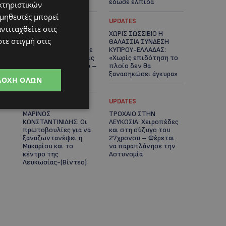
καρδιές
έδωσε ελπίδα
κτηριστικών
ομηθευτές μπορεί
STORIES
UPDATES
ντιταχθείτε στις
ΕΞΩΤΙΚΑ ΖΩΑ ΣΤΗΝ
ΧΩΡΙΣ ΣΩΣΣΙΒΙΟ Η
τε στιγμή στις
ΚΥΠΡΟ: Πότε
ΘΑΛΑΣΣΙΑ ΣΥΝΔΕΣΗ
επιτρέπεται και πότε
ΚΥΠΡΟΥ-ΕΛΛΑΔΑΣ:
απαγορεύεται να έχεις
«Χωρίς επιδότηση το
μαϊμού ως κατοικίδιο –
πλοίο δεν θα
Ποια ζώα μπορείς να
ξανασηκώσει άγκυρα»
ΔΟΧΉ ΌΛΩΝ
διατηρείς νόμιμα
STORIES
UPDATES
ΜΑΡΙΝΟΣ
ΤΡΟΧΑΙΟ ΣΤΗΝ
ΚΩΝΣΤΑΝΤΙΝΙΔΗΣ: Οι
ΛΕΥΚΩΣΙΑ: Χειροπέδες
πρωτοβουλίες για να
και στη σύζυγο του
ξαναζωντανέψει η
27χρονου – Φέρεται
Μακαρίου και το
να παραπλάνησε την
κέντρο της
Αστυνομία
Λευκωσίας-(Βίντεο)