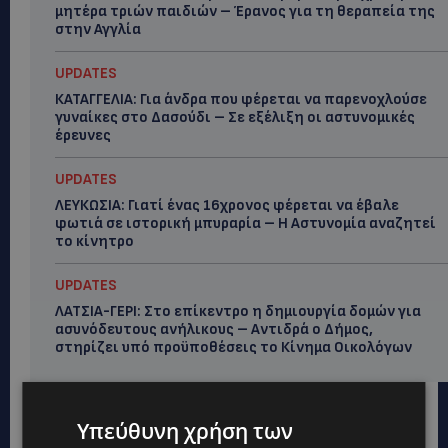
μητέρα τριών παιδιών – Έρανος για τη θεραπεία της
στην Αγγλία
UPDATES
ΚΑΤΑΓΓΕΛΙΑ: Για άνδρα που φέρεται να παρενοχλούσε
γυναίκες στο Δασούδι – Σε εξέλιξη οι αστυνομικές
έρευνες
UPDATES
ΛΕΥΚΩΣΙΑ: Γιατί ένας 16χρονος φέρεται να έβαλε
φωτιά σε ιστορική μπυραρία – Η Αστυνομία αναζητεί
το κίνητρο
UPDATES
ΛΑΤΣΙΑ-ΓΕΡΙ: Στο επίκεντρο η δημιουργία δομών για
ασυνόδευτους ανήλικους – Αντιδρά ο Δήμος,
στηρίζει υπό προϋποθέσεις το Κίνημα Οικολόγων
Υπεύθυνη χρήση των