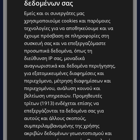
δεδομένων σας
Εμείς και οι συνεργάτες μας
χρησιμοποιούμε cookies και παρόμοιες
τεχνολογίες για να αποθηκεύουμε και να
έχουμε πρόσβαση σε πληροφορίες στη
συσκευή σας και να επεξεργαζόμαστε
προσωπικά δεδομένα, όπως τη
διεύθυνση IP σας, μοναδικά
αναγνωριστικά και δεδομένα περιήγησης,
για εξατομικευμένες διαφημίσεις και
περιεχόμενο, μέτρηση διαφημίσεων και
Topics
περιεχομένου, ανάλυση κοινού και
βελτίωση υπηρεσιών.
Προμηθευτές
STORIES
τρίτων (1913)
ενδέχεται επίσης να
ΓΕΝΕΘΛΙΟΣ ΗΜΕΡΑ: Η ηλικία είναι μόνο ένας αριθμός – Οι
άνθρωποι και οι στιγμές είναι η πραγματική μας ιστορία
επεξεργάζονται τα δεδομένα σας για
αυτούς και άλλους σκοπούς,
STORIES
συμπεριλαμβανομένης της χρήσης
ΕΛΕΝΑ ΑΝΤΩΝΙΑΔΟΥ: Αγώνας ζωής για τη 37χρονη μητέρα
ακριβών δεδομένων γεωεντοπισμού και
τριών παιδιών – Έρανος για τη θεραπεία της στην Αγγλία