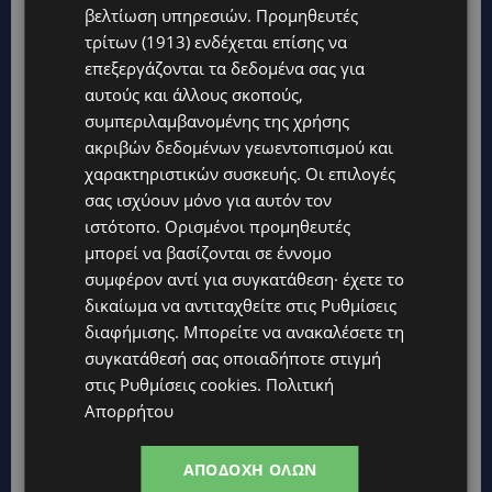
βελτίωση υπηρεσιών.
Προμηθευτές
τρίτων (1913)
ενδέχεται επίσης να
επεξεργάζονται τα δεδομένα σας για
Topics
αυτούς και άλλους σκοπούς,
συμπεριλαμβανομένης της χρήσης
UPDATES
ακριβών δεδομένων γεωεντοπισμού και
ΚΙΤΡΙΝΗ ΠΡΟΕΙΔΟΠΟΙΗΣΗ: Έτοιμοι για παραλία – Στους 40°C
χαρακτηριστικών συσκευής. Οι επιλογές
και σήμερα η Κύπρος-Πότε θα τεθεί σε ισχύ
σας ισχύουν μόνο για αυτόν τον
ιστότοπο. Ορισμένοι προμηθευτές
UPDATES
μπορεί να βασίζονται σε έννομο
ΦΕΙΔΙΑΣ ΠΑΝΑΓΙΩΤΟΥ: Η εμφάνισή του στην εκδήλωση για
Ισαάκ και Σολωμού προκάλεσε αντιδράσεις – «Ασέβεια προς
συμφέρον αντί για συγκατάθεση· έχετε το
τους νεκρούς»-(Φώτο)
δικαίωμα να αντιταχθείτε στις
Ρυθμίσεις
διαφήμισης
. Μπορείτε να ανακαλέσετε τη
UPDATES
συγκατάθεσή σας οποιαδήποτε στιγμή
ΔΗΜΟΣ ΛΑΤΣΙΩΝ – ΓΕΡΙΟΥ: Πάνω από 8.000 υπογραφές κατά
των Δομών Ανηλίκων – Ζητούν γραπτή δέσμευση από το
στις
Ρυθμίσεις cookies
.
Πολιτική
Κράτος
Απορρήτου
UPDATES
ΑΓΙΟΣ ΙΩΑΝΝΗΣ ΠΙΤΣΙΛΙΑΣ: Ξανανοίγει η πισίνα του χωριού –
ΑΠΟΔΟΧΉ ΌΛΩΝ
Μια ανάσα δροσιάς για κατοίκους και επισκέπτες