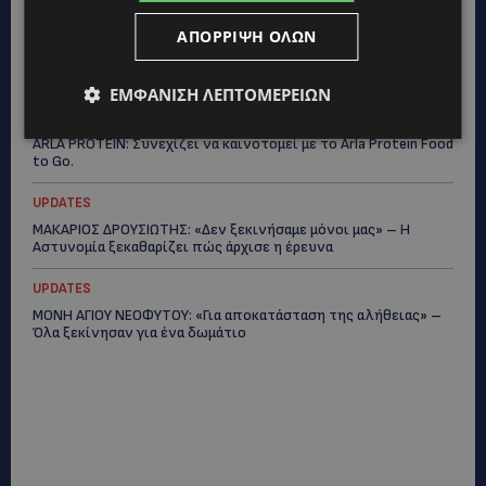
LIFESTYLE
ΑΠΌΡΡΙΨΗ ΌΛΩΝ
ΕΛΕΝΑ ΠΑΠΑΔΟΠΟΥΛΟΥ: Από τη σκηνή στην Αντιπροεδρία του
ΘΟΚ – «Μεγάλη τιμή και μεγάλη ευθύνη»
ΕΜΦΆΝΙΣΗ ΛΕΠΤΟΜΕΡΕΙΏΝ
VIBE NEWS
ARLA PROTEIN: Συνεχίζει να καινοτομεί με το Arla Protein Food
to Go.
UPDATES
ΜΑΚΑΡΙΟΣ ΔΡΟΥΣΙΩΤΗΣ: «Δεν ξεκινήσαμε μόνοι μας» – Η
Αστυνομία ξεκαθαρίζει πώς άρχισε η έρευνα
UPDATES
ΜΟΝΗ ΑΓΙΟΥ ΝΕΟΦΥΤΟΥ: «Για αποκατάσταση της αλήθειας» –
Όλα ξεκίνησαν για ένα δωμάτιο