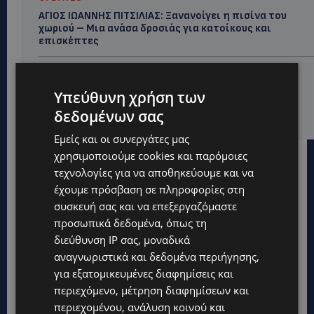
ΑΓΙΟΣ ΙΩΑΝΝΗΣ ΠΙΤΣΙΛΙΑΣ: Ξανανοίγει η πισίνα του
χωριού – Μια ανάσα δροσιάς για κατοίκους και
επισκέπτες
LIFESTYLE
ΕΛΕΝΑ ΠΑΠΑΔΟΠΟΥΛΟΥ: Από τη σκηνή στην
Υπεύθυνη χρήση των
Αντιπροεδρία του ΘΟΚ – «Μεγάλη τιμή και μεγάλη
δεδομένων σας
ευθύνη»
Εμείς και οι συνεργάτες μας
χρησιμοποιούμε cookies και παρόμοιες
τεχνολογίες για να αποθηκεύουμε και να
έχουμε πρόσβαση σε πληροφορίες στη
συσκευή σας και να επεξεργαζόμαστε
προσωπικά δεδομένα, όπως τη
διεύθυνση IP σας, μοναδικά
αναγνωριστικά και δεδομένα περιήγησης,
για εξατομικευμένες διαφημίσεις και
περιεχόμενο, μέτρηση διαφημίσεων και
περιεχομένου, ανάλυση κοινού και