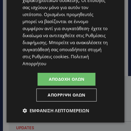
χαρακτηριστικών συσκευής. Οι επιλογές
σας ισχύουν μόνο για αυτόν τον
ιστότοπο. Ορισμένοι προμηθευτές
μπορεί να βασίζονται σε έννομο
συμφέρον αντί για συγκατάθεση· έχετε το
δικαίωμα να αντιταχθείτε στις
Ρυθμίσεις
διαφήμισης
. Μπορείτε να ανακαλέσετε τη
συγκατάθεσή σας οποιαδήποτε στιγμή
στις
Ρυθμίσεις cookies
.
Πολιτική
Απορρήτου
ΑΠΟΔΟΧΉ ΌΛΩΝ
Hot this week
ΑΠΌΡΡΙΨΗ ΌΛΩΝ
UPDATES
ΑΛΕΞΙΑ ΠΟΤΑΜΙΤΟΥ: Από την προσωπική απώλεια
στην κοινωνική προσφορά – Αναλαμβάνει το
ΕΜΦΆΝΙΣΗ ΛΕΠΤΟΜΕΡΕΙΏΝ
χαρτοφυλάκιο Κοινωνικής Πρόνοιας στον ΔΗΣΥ
UPDATES