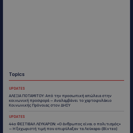
Topics
UPDATES
ΑΛΕΞΙΑ ΠΟΤΑΜΙΤΟΥ: Από την προσωπική απώλεια στην
κοινωνική προσφορά – Αναλαμβάνει το χαρτοφυλάκιο
Κοινωνικής Πρόνοιας στον ΔΗΣΥ
UPDATES
44ο ΦΕΣΤΙΒΑΛ ΛΕΥΚΑΡΩΝ: «Ο άνθρωπος είναι ο πολιτισμός»
– Η ξεχωριστή τιμή που επιφύλαξαν τα Λεύκαρα-(Βίντεο)