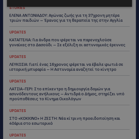
STORIES
ΕΛΕΝΑ ΑΝΤΩΝΙΑΔΟΥ: Αγώνας ζωής για τη 37χρονη μητέρα
τριών παιδιών – Έρανος για τη θεραπεία της στην Αγγλία
UPDATES
ΚΑΤΑΓΓΕΛΙΑ: Για άνδρα που φέρεται να παρενοχλούσε
γυναίκες στο Δασούδι – Σε εξέλιξη οι αστυνομικές έρευνες
UPDATES
ΛΕΥΚΩΣΙΑ: Γιατί ένας 16χρονος φέρεται να έβαλε φωτιά σε
ιστορική μπυραρία – Η Αστυνομία αναζητεί το κίνητρο
UPDATES
ΛΑΤΣΙΑ-ΓΕΡΙ: Στο επίκεντρο η δημιουργία δομών για
ασυνόδευτους ανήλικους – Αντιδρά ο Δήμος, στηρίζει υπό
προϋποθέσεις το Κίνημα Οικολόγων
UPDATES
ΣΤΟ «ΚΟΚΚΙΝΟ» Η ΖΕΣΤΗ: Νέα κίτρινη προειδοποίηση και
40άρια στο εσωτερικό
UPDATES