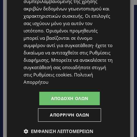
συμπεριλαμβανομένης της χρήσης
ακριβών δεδομένων γεωεντοπισμού και
χαρακτηριστικών συσκευής. Οι επιλογές
σας ισχύουν μόνο για αυτόν τον
ιστότοπο. Ορισμένοι προμηθευτές
μπορεί να βασίζονται σε έννομο
συμφέρον αντί για συγκατάθεση· έχετε το
δικαίωμα να αντιταχθείτε στις
Ρυθμίσεις
διαφήμισης
. Μπορείτε να ανακαλέσετε τη
συγκατάθεσή σας οποιαδήποτε στιγμή
στις
Ρυθμίσεις cookies
.
Πολιτική
Απορρήτου
ΑΠΟΔΟΧΉ ΌΛΩΝ
Topics
ΑΠΌΡΡΙΨΗ ΌΛΩΝ
STORIES
ΓΕΝΕΘΛΙΟΣ ΗΜΕΡΑ: Η ηλικία είναι μόνο ένας αριθμός – Οι
ΕΜΦΆΝΙΣΗ ΛΕΠΤΟΜΕΡΕΙΏΝ
άνθρωποι και οι στιγμές είναι η πραγματική μας ιστορία