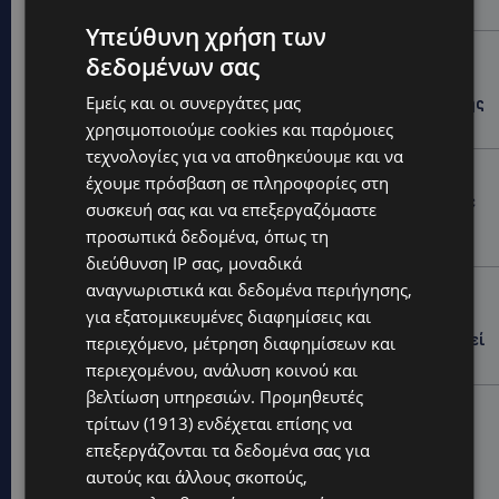
ιστορία
Υπεύθυνη χρήση των
STORIES
δεδομένων σας
ΕΛΕΝΑ ΑΝΤΩΝΙΑΔΟΥ: Αγώνας ζωής για τη 37χρονη
Εμείς και οι συνεργάτες μας
μητέρα τριών παιδιών – Έρανος για τη θεραπεία της
στην Αγγλία
χρησιμοποιούμε cookies και παρόμοιες
τεχνολογίες για να αποθηκεύουμε και να
UPDATES
έχουμε πρόσβαση σε πληροφορίες στη
ΚΑΤΑΓΓΕΛΙΑ: Για άνδρα που φέρεται να παρενοχλούσε
συσκευή σας και να επεξεργαζόμαστε
γυναίκες στο Δασούδι – Σε εξέλιξη οι αστυνομικές
προσωπικά δεδομένα, όπως τη
έρευνες
διεύθυνση IP σας, μοναδικά
αναγνωριστικά και δεδομένα περιήγησης,
UPDATES
για εξατομικευμένες διαφημίσεις και
ΛΕΥΚΩΣΙΑ: Γιατί ένας 16χρονος φέρεται να έβαλε
φωτιά σε ιστορική μπυραρία – Η Αστυνομία αναζητεί
περιεχόμενο, μέτρηση διαφημίσεων και
το κίνητρο
περιεχομένου, ανάλυση κοινού και
βελτίωση υπηρεσιών.
Προμηθευτές
UPDATES
τρίτων (1913)
ενδέχεται επίσης να
ΛΑΤΣΙΑ-ΓΕΡΙ: Στο επίκεντρο η δημιουργία δομών για
επεξεργάζονται τα δεδομένα σας για
ασυνόδευτους ανήλικους – Αντιδρά ο Δήμος,
αυτούς και άλλους σκοπούς,
στηρίζει υπό προϋποθέσεις το Κίνημα Οικολόγων