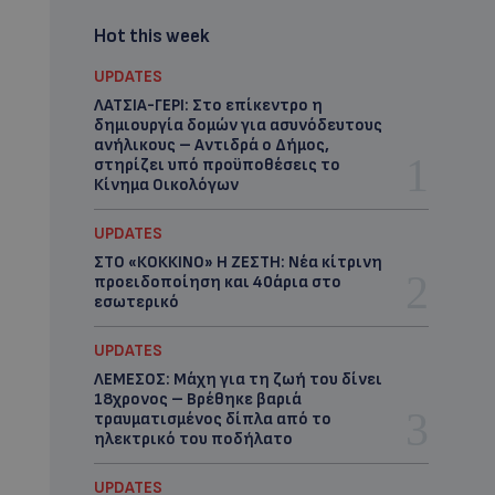
Hot this week
UPDATES
ΛΑΤΣΙΑ-ΓΕΡΙ: Στο επίκεντρο η
δημιουργία δομών για ασυνόδευτους
ανήλικους – Αντιδρά ο Δήμος,
στηρίζει υπό προϋποθέσεις το
Κίνημα Οικολόγων
UPDATES
ΣΤΟ «ΚΟΚΚΙΝΟ» Η ΖΕΣΤΗ: Νέα κίτρινη
προειδοποίηση και 40άρια στο
εσωτερικό
UPDATES
ΛΕΜΕΣΟΣ: Μάχη για τη ζωή του δίνει
18χρονος – Βρέθηκε βαριά
τραυματισμένος δίπλα από το
ηλεκτρικό του ποδήλατο
UPDATES