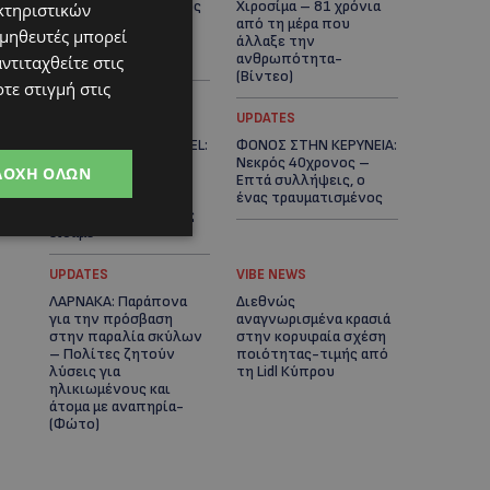
βαριά τραυματισμένος
Χιροσίμα – 81 χρόνια
κτηριστικών
δίπλα από το
από τη μέρα που
ομηθευτές μπορεί
ηλεκτρικό του
άλλαξε την
ποδήλατο
ανθρωπότητα-
ντιταχθείτε στις
(Bίντεο)
τε στιγμή στις
ΚΟΣΜΙΚΑ
UPDATES
PERNERA BEACH HOTEL:
ΦΟΝΟΣ ΣΤΗΝ ΚΕΡΥΝΕΙΑ:
Εκλεκτές παρουσίες
Νεκρός 40χρονος –
ΔΟΧΉ ΌΛΩΝ
στα 50 χρόνια ενός
Επτά συλλήψεις, ο
ιστορικού
ένας τραυματισμένος
ξενοδοχείου-Ποιους
είδαμε
UPDATES
VIBE NEWS
ΛΑΡΝΑΚΑ: Παράπονα
Διεθνώς
για την πρόσβαση
αναγνωρισμένα κρασιά
στην παραλία σκύλων
στην κορυφαία σχέση
– Πολίτες ζητούν
ποιότητας-τιμής από
λύσεις για
τη Lidl Κύπρου
ηλικιωμένους και
άτομα με αναπηρία-
(Φώτο)