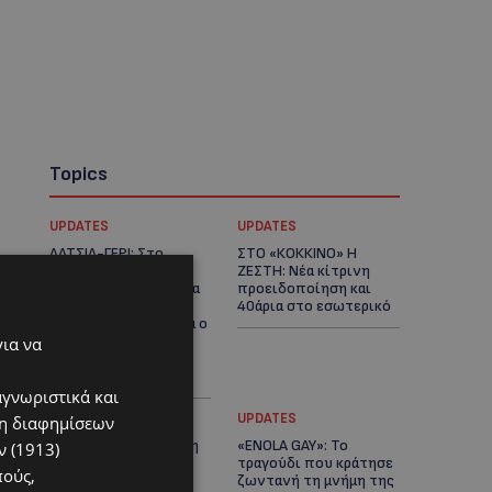
Topics
UPDATES
UPDATES
ΛΑΤΣΙΑ-ΓΕΡΙ: Στο
ΣΤΟ «ΚΟΚΚΙΝΟ» Η
επίκεντρο η
ΖΕΣΤΗ: Νέα κίτρινη
δημιουργία δομών για
προειδοποίηση και
ασυνόδευτους
40άρια στο εσωτερικό
ανήλικους – Αντιδρά ο
Δήμος, στηρίζει υπό
για να
προϋποθέσεις το
Κίνημα Οικολόγων
αγνωριστικά και
UPDATES
UPDATES
ση διαφημίσεων
ΛΕΜΕΣΟΣ: Μάχη για τη
«ENOLA GAY»: Το
 (1913)
ζωή του δίνει
τραγούδι που κράτησε
πούς,
18χρονος – Βρέθηκε
ζωντανή τη μνήμη της