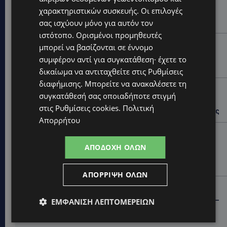
χαρακτηριστικών συσκευής. Οι επιλογές
VIRAL: Κοράκι πήρε στο κυνήγι γυναίκα – Η
απρόσμενη επίθεση καταγράφηκε σε βίντεο
σας ισχύουν μόνο για αυτόν τον
ιστότοπο. Ορισμένοι προμηθευτές
UPDATES
μπορεί να βασίζονται σε έννομο
ΕΤΟΙΜΑΣΤΕΙΤΕ ΓΙΑ ΚΑΘΥΣΤΕΡΗΣΕΙΣ: Κλειστή λωρίδα
συμφέρον αντί για συγκατάθεση· έχετε το
στον αυτοκινητόδρομο Αμμοχώστου – Λάρνακας
δικαίωμα να αντιταχθείτε στις
Ρυθμίσεις
διαφήμισης
. Μπορείτε να ανακαλέσετε τη
UPDATES
συγκατάθεσή σας οποιαδήποτε στιγμή
ΙΣΑΑΚ-ΣΟΛΩΜΟΥ: Κλείνουν συμβολικά οδοφράγματα
στις
Ρυθμίσεις cookies
.
Πολιτική
την Παρασκευή – Πού και τι ώρα θα γίνουν οι δράσεις
Απορρήτου
UPDATES
ΣΥΛΛΗΨΕΙΣ: 161 οδηγοί με υπερβολική ταχύτητα σε
ΑΠΟΔΟΧΉ ΌΛΩΝ
μία νύχτα – Η παράβαση που κυριάρχησε στους
ελέγχους
ΑΠΌΡΡΙΨΗ ΌΛΩΝ
STORIES
ΓΕΝΕΘΛΙΟΣ ΗΜΕΡΑ: Η ηλικία είναι μόνο ένας αριθμός –
ΕΜΦΆΝΙΣΗ ΛΕΠΤΟΜΕΡΕΙΏΝ
Οι άνθρωποι και οι στιγμές είναι η πραγματική μας
ιστορία