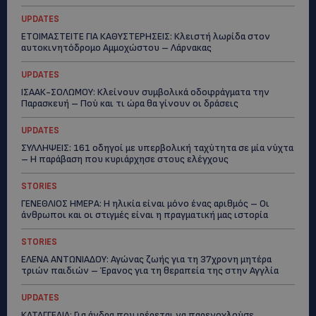
UPDATES
ΕΤΟΙΜΑΣΤΕΙΤΕ ΓΙΑ ΚΑΘΥΣΤΕΡΗΣΕΙΣ: Κλειστή λωρίδα στον
αυτοκινητόδρομο Αμμοχώστου – Λάρνακας
UPDATES
ΙΣΑΑΚ-ΣΟΛΩΜΟΥ: Κλείνουν συμβολικά οδοφράγματα την
Παρασκευή – Πού και τι ώρα θα γίνουν οι δράσεις
UPDATES
ΣΥΛΛΗΨΕΙΣ: 161 οδηγοί με υπερβολική ταχύτητα σε μία νύχτα
– Η παράβαση που κυριάρχησε στους ελέγχους
STORIES
ΓΕΝΕΘΛΙΟΣ ΗΜΕΡΑ: Η ηλικία είναι μόνο ένας αριθμός – Οι
άνθρωποι και οι στιγμές είναι η πραγματική μας ιστορία
STORIES
ΕΛΕΝΑ ΑΝΤΩΝΙΑΔΟΥ: Αγώνας ζωής για τη 37χρονη μητέρα
τριών παιδιών – Έρανος για τη θεραπεία της στην Αγγλία
UPDATES
ΚΑΤΑΓΓΕΛΙΑ: Για άνδρα που φέρεται να παρενοχλούσε