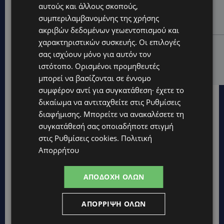
UPDATES
αυτούς και άλλους σκοπούς,
ΔΕΝ ΥΠΟΧΩΡΕΙ Ο ΚΑΥΣΩΝΑΣ: Νέα κίτρινη
συμπεριλαμβανομένης της χρήσης
προειδοποίηση για 40άρια – Πότε τίθεται σε ισχύ
ακριβών δεδομένων γεωεντοπισμού και
χαρακτηριστικών συσκευής. Οι επιλογές
UPDATES
σας ισχύουν μόνο για αυτόν τον
VIRAL: Κοράκι πήρε στο κυνήγι γυναίκα – Η
ιστότοπο. Ορισμένοι προμηθευτές
απρόσμενη επίθεση καταγράφηκε σε βίντεο
μπορεί να βασίζονται σε έννομο
συμφέρον αντί για συγκατάθεση· έχετε το
δικαίωμα να αντιταχθείτε στις
Ρυθμίσεις
διαφήμισης
. Μπορείτε να ανακαλέσετε τη
συγκατάθεσή σας οποιαδήποτε στιγμή
στις
Ρυθμίσεις cookies
.
Πολιτική
Απορρήτου
ΑΠΟΔΟΧΉ ΌΛΩΝ
ΑΠΌΡΡΙΨΗ ΌΛΩΝ