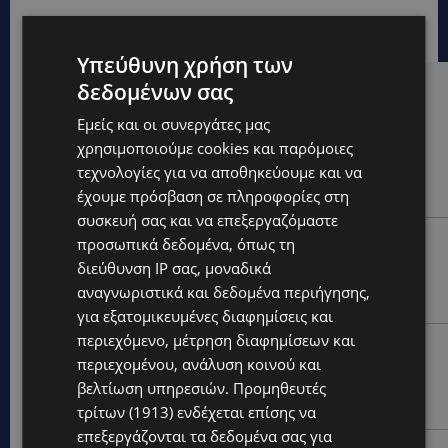
Υπεύθυνη χρήση των
δεδομένων σας
Hot this week
Εμείς και οι συνεργάτες μας
UPDATES
χρησιμοποιούμε cookies και παρόμοιες
ΧΩΡΙΣ ΣΩΣΣΙΒΙΟ Η ΘΑΛΑΣΣΙΑ ΣΥΝΔΕΣΗ ΚΥΠΡΟΥ-
τεχνολογίες για να αποθηκεύουμε και να
ΕΛΛΑΔΑΣ: «Χωρίς επιδότηση το πλοίο δεν θα
έχουμε πρόσβαση σε πληροφορίες στη
ξανασηκώσει άγκυρα»
συσκευή σας και να επεξεργαζόμαστε
STORIES
προσωπικά δεδομένα, όπως τη
ΜΑΡΙΝΟΣ ΚΩΝΣΤΑΝΤΙΝΙΔΗΣ: Οι πρωτοβουλίες για να
διεύθυνση IP σας, μοναδικά
ξαναζωντανέψει η Μακαρίου και το κέντρο της
αναγνωριστικά και δεδομένα περιήγησης,
Λευκωσίας-(Βίντεο)
για εξατομικευμένες διαφημίσεις και
περιεχόμενο, μέτρηση διαφημίσεων και
UPDATES
περιεχομένου, ανάλυση κοινού και
ΤΡΟΧΑΙΟ ΣΤΗΝ ΛΕΥΚΩΣΙΑ: Χειροπέδες και στη σύζυγο
βελτίωση υπηρεσιών.
Προμηθευτές
του 27χρονου – Φέρεται να παραπλάνησε την
Αστυνομία
τρίτων (1913)
ενδέχεται επίσης να
επεξεργάζονται τα δεδομένα σας για