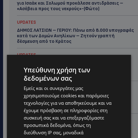
για Ισαάκ και Σολωμού προκάλεσε αντιδράσεις –
«Ασέβεια προς τους νεκρούς»-(Φώτο)
UPDATES
ΔΗΜΟΣ ΛΑΤΣΙΩΝ – ΓΕΡΙΟΥ: Πάνω από 8.000 υπογραφές
κατά των Δομών Ανηλίκων – Ζητούν γραπτή
δέσμευση από το Κράτος
UPDATES
ΑΓΙΟΣ ΙΩΑΝΝΗΣ ΠΙΤΣΙΛΙΑΣ: Ξανανοίγει η πισίνα του
Υπεύθυνη χρήση των
χωριού – Μια ανάσα δροσιάς για κατοίκους και
επισκέπτες
δεδομένων σας
LIFESTYLE
Εμείς και οι συνεργάτες μας
χρησιμοποιούμε cookies και παρόμοιες
ΕΛΕΝΑ ΠΑΠΑΔΟΠΟΥΛΟΥ: Από τη σκηνή στην
Αντιπροεδρία του ΘΟΚ – «Μεγάλη τιμή και μεγάλη
τεχνολογίες για να αποθηκεύουμε και να
ευθύνη»
έχουμε πρόσβαση σε πληροφορίες στη
συσκευή σας και να επεξεργαζόμαστε
VIBE NEWS
προσωπικά δεδομένα, όπως τη
ARLA PROTEIN: Συνεχίζει να καινοτομεί με το Arla
διεύθυνση IP σας, μοναδικά
Protein Food to Go.