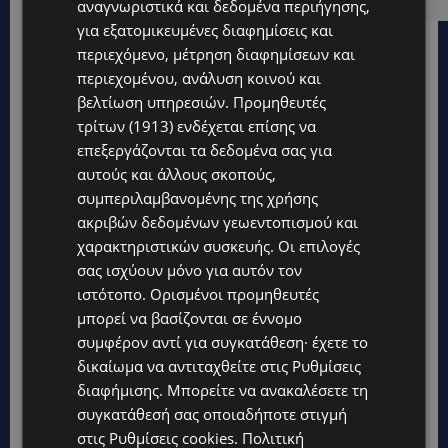
αναγνωριστικά και δεδομένα περιήγησης,
για εξατομικευμένες διαφημίσεις και
περιεχόμενο, μέτρηση διαφημίσεων και
περιεχομένου, ανάλυση κοινού και
βελτίωση υπηρεσιών.
Προμηθευτές
τρίτων (1913)
ενδέχεται επίσης να
επεξεργάζονται τα δεδομένα σας για
αυτούς και άλλους σκοπούς,
συμπεριλαμβανομένης της χρήσης
ακριβών δεδομένων γεωεντοπισμού και
χαρακτηριστικών συσκευής. Οι επιλογές
σας ισχύουν μόνο για αυτόν τον
ιστότοπο. Ορισμένοι προμηθευτές
μπορεί να βασίζονται σε έννομο
συμφέρον αντί για συγκατάθεση· έχετε το
Topics
δικαίωμα να αντιταχθείτε στις
Ρυθμίσεις
διαφήμισης
. Μπορείτε να ανακαλέσετε τη
UPDATES
συγκατάθεσή σας οποιαδήποτε στιγμή
ΦΕΙΔΙΑΣ ΠΑΝΑΓΙΩΤΟΥ: Η εμφάνισή του στην εκδήλωση για
στις
Ρυθμίσεις cookies
.
Πολιτική
Ισαάκ και Σολωμού προκάλεσε αντιδράσεις – «Ασέβεια προς