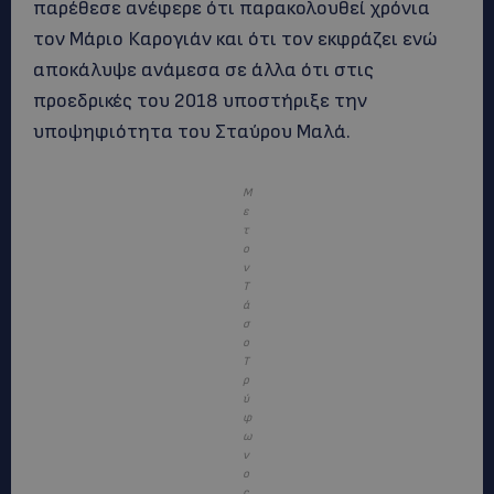
παρέθεσε ανέφερε ότι παρακολουθεί χρόνια
τον Μάριο Καρογιάν και ότι τον εκφράζει ενώ
αποκάλυψε ανάμεσα σε άλλα ότι στις
προεδρικές του 2018 υποστήριξε την
υποψηφιότητα του Σταύρου Μαλά.
M
ε
τ
ο
ν
Τ
ά
σ
ο
Τ
ρ
ύ
φ
ω
ν
ο
ς