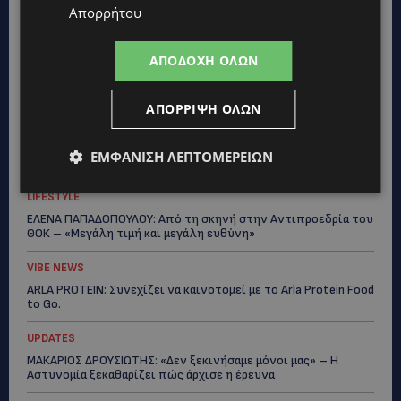
τους νεκρούς»-(Φώτο)
Απορρήτου
UPDATES
ΑΠΟΔΟΧΉ ΌΛΩΝ
ΔΗΜΟΣ ΛΑΤΣΙΩΝ – ΓΕΡΙΟΥ: Πάνω από 8.000 υπογραφές κατά
των Δομών Ανηλίκων – Ζητούν γραπτή δέσμευση από το
Κράτος
ΑΠΌΡΡΙΨΗ ΌΛΩΝ
UPDATES
ΑΓΙΟΣ ΙΩΑΝΝΗΣ ΠΙΤΣΙΛΙΑΣ: Ξανανοίγει η πισίνα του χωριού –
ΕΜΦΆΝΙΣΗ ΛΕΠΤΟΜΕΡΕΙΏΝ
Μια ανάσα δροσιάς για κατοίκους και επισκέπτες
LIFESTYLE
ΕΛΕΝΑ ΠΑΠΑΔΟΠΟΥΛΟΥ: Από τη σκηνή στην Αντιπροεδρία του
ΘΟΚ – «Μεγάλη τιμή και μεγάλη ευθύνη»
VIBE NEWS
ARLA PROTEIN: Συνεχίζει να καινοτομεί με το Arla Protein Food
to Go.
UPDATES
ΜΑΚΑΡΙΟΣ ΔΡΟΥΣΙΩΤΗΣ: «Δεν ξεκινήσαμε μόνοι μας» – Η
Αστυνομία ξεκαθαρίζει πώς άρχισε η έρευνα