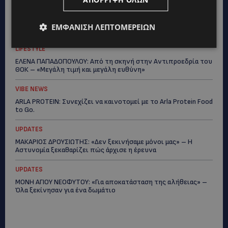
UPDATES
ΑΓΙΟΣ ΙΩΑΝΝΗΣ ΠΙΤΣΙΛΙΑΣ: Ξανανοίγει η πισίνα του χωριού –
ΕΜΦΆΝΙΣΗ ΛΕΠΤΟΜΕΡΕΙΏΝ
Μια ανάσα δροσιάς για κατοίκους και επισκέπτες
LIFESTYLE
ΕΛΕΝΑ ΠΑΠΑΔΟΠΟΥΛΟΥ: Από τη σκηνή στην Αντιπροεδρία του
ΘΟΚ – «Μεγάλη τιμή και μεγάλη ευθύνη»
VIBE NEWS
ARLA PROTEIN: Συνεχίζει να καινοτομεί με το Arla Protein Food
to Go.
UPDATES
ΜΑΚΑΡΙΟΣ ΔΡΟΥΣΙΩΤΗΣ: «Δεν ξεκινήσαμε μόνοι μας» – Η
Αστυνομία ξεκαθαρίζει πώς άρχισε η έρευνα
UPDATES
ΜΟΝΗ ΑΓΙΟΥ ΝΕΟΦΥΤΟΥ: «Για αποκατάσταση της αλήθειας» –
Όλα ξεκίνησαν για ένα δωμάτιο