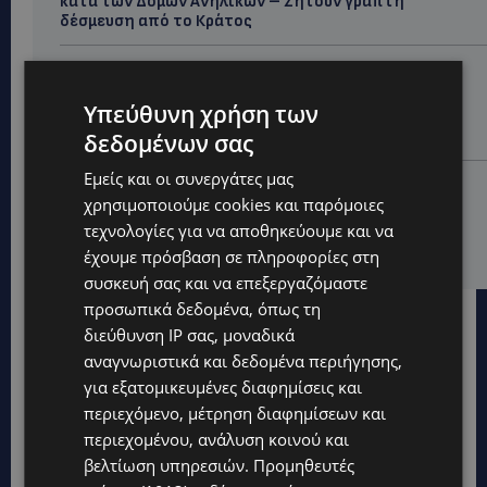
κατά των Δομών Ανηλίκων – Ζητούν γραπτή
δέσμευση από το Κράτος
UPDATES
ΑΓΙΟΣ ΙΩΑΝΝΗΣ ΠΙΤΣΙΛΙΑΣ: Ξανανοίγει η πισίνα του
Υπεύθυνη χρήση των
χωριού – Μια ανάσα δροσιάς για κατοίκους και
επισκέπτες
δεδομένων σας
Εμείς και οι συνεργάτες μας
LIFESTYLE
χρησιμοποιούμε cookies και παρόμοιες
ΕΛΕΝΑ ΠΑΠΑΔΟΠΟΥΛΟΥ: Από τη σκηνή στην
τεχνολογίες για να αποθηκεύουμε και να
Αντιπροεδρία του ΘΟΚ – «Μεγάλη τιμή και μεγάλη
ευθύνη»
έχουμε πρόσβαση σε πληροφορίες στη
συσκευή σας και να επεξεργαζόμαστε
προσωπικά δεδομένα, όπως τη
διεύθυνση IP σας, μοναδικά
αναγνωριστικά και δεδομένα περιήγησης,
για εξατομικευμένες διαφημίσεις και
περιεχόμενο, μέτρηση διαφημίσεων και
περιεχομένου, ανάλυση κοινού και
βελτίωση υπηρεσιών.
Προμηθευτές