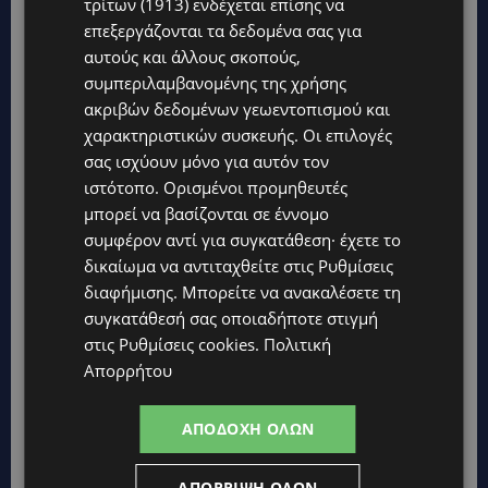
τρίτων (1913)
ενδέχεται επίσης να
επεξεργάζονται τα δεδομένα σας για
αυτούς και άλλους σκοπούς,
συμπεριλαμβανομένης της χρήσης
ακριβών δεδομένων γεωεντοπισμού και
χαρακτηριστικών συσκευής. Οι επιλογές
Topics
σας ισχύουν μόνο για αυτόν τον
ιστότοπο. Ορισμένοι προμηθευτές
μπορεί να βασίζονται σε έννομο
UPDATES
συμφέρον αντί για συγκατάθεση· έχετε το
ΚΙΤΡΙΝΗ ΠΡΟΕΙΔΟΠΟΙΗΣΗ: Έτοιμοι για παραλία – Στους 40°C
και σήμερα η Κύπρος-Πότε θα τεθεί σε ισχύ
δικαίωμα να αντιταχθείτε στις
Ρυθμίσεις
διαφήμισης
. Μπορείτε να ανακαλέσετε τη
UPDATES
συγκατάθεσή σας οποιαδήποτε στιγμή
ΦΕΙΔΙΑΣ ΠΑΝΑΓΙΩΤΟΥ: Η εμφάνισή του στην εκδήλωση για
στις
Ρυθμίσεις cookies
.
Πολιτική
Ισαάκ και Σολωμού προκάλεσε αντιδράσεις – «Ασέβεια προς
τους νεκρούς»-(Φώτο)
Απορρήτου
UPDATES
ΑΠΟΔΟΧΉ ΌΛΩΝ
ΔΗΜΟΣ ΛΑΤΣΙΩΝ – ΓΕΡΙΟΥ: Πάνω από 8.000 υπογραφές κατά
των Δομών Ανηλίκων – Ζητούν γραπτή δέσμευση από το
Κράτος
ΑΠΌΡΡΙΨΗ ΌΛΩΝ