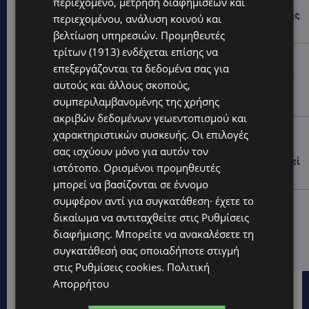
περιεχόμενο, μέτρηση διαφημίσεων και
ΕΛΕΝΑ ΑΝΤΩΝΙΑΔΟΥ: Αγώνας ζωής για τη 37χρονη
μητέρα τριών παιδιών – Έρανος για τη θεραπεία της
περιεχομένου, ανάλυση κοινού και
στην Αγγλία
βελτίωση υπηρεσιών.
Προμηθευτές
τρίτων (1913)
ενδέχεται επίσης να
UPDATES
επεξεργάζονται τα δεδομένα σας για
ΚΑΤΑΓΓΕΛΙΑ: Για άνδρα που φέρεται να παρενοχλούσε
αυτούς και άλλους σκοπούς,
γυναίκες στο Δασούδι – Σε εξέλιξη οι αστυνομικές
έρευνες
συμπεριλαμβανομένης της χρήσης
ακριβών δεδομένων γεωεντοπισμού και
UPDATES
χαρακτηριστικών συσκευής. Οι επιλογές
ΛΕΥΚΩΣΙΑ: Γιατί ένας 16χρονος φέρεται να έβαλε
σας ισχύουν μόνο για αυτόν τον
φωτιά σε ιστορική μπυραρία – Η Αστυνομία αναζητεί
ιστότοπο. Ορισμένοι προμηθευτές
το κίνητρο
μπορεί να βασίζονται σε έννομο
συμφέρον αντί για συγκατάθεση· έχετε το
UPDATES
δικαίωμα να αντιταχθείτε στις
Ρυθμίσεις
ΛΑΤΣΙΑ-ΓΕΡΙ: Στο επίκεντρο η δημιουργία δομών για
διαφήμισης
. Μπορείτε να ανακαλέσετε τη
ασυνόδευτους ανήλικους – Αντιδρά ο Δήμος,
στηρίζει υπό προϋποθέσεις το Κίνημα Οικολόγων
συγκατάθεσή σας οποιαδήποτε στιγμή
στις
Ρυθμίσεις cookies
.
Πολιτική
Απορρήτου