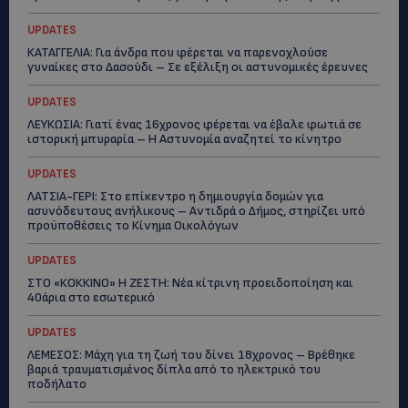
UPDATES
ΚΑΤΑΓΓΕΛΙΑ: Για άνδρα που φέρεται να παρενοχλούσε
γυναίκες στο Δασούδι – Σε εξέλιξη οι αστυνομικές έρευνες
UPDATES
ΛΕΥΚΩΣΙΑ: Γιατί ένας 16χρονος φέρεται να έβαλε φωτιά σε
ιστορική μπυραρία – Η Αστυνομία αναζητεί το κίνητρο
UPDATES
ΛΑΤΣΙΑ-ΓΕΡΙ: Στο επίκεντρο η δημιουργία δομών για
ασυνόδευτους ανήλικους – Αντιδρά ο Δήμος, στηρίζει υπό
προϋποθέσεις το Κίνημα Οικολόγων
UPDATES
ΣΤΟ «ΚΟΚΚΙΝΟ» Η ΖΕΣΤΗ: Νέα κίτρινη προειδοποίηση και
40άρια στο εσωτερικό
UPDATES
ΛΕΜΕΣΟΣ: Μάχη για τη ζωή του δίνει 18χρονος – Βρέθηκε
βαριά τραυματισμένος δίπλα από το ηλεκτρικό του
ποδήλατο