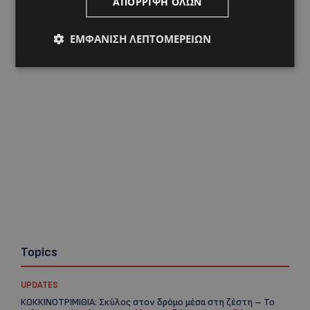
ΑΠΌΡΡΙΨΗ ΌΛΩΝ
Ζώνη Αλαμινού με Αδειοδοτημένη Ξενοδοχειακή
Ανάπτυξη και Πανοραμική Θέα της Θάλασσας
ΕΜΦΆΝΙΣΗ ΛΕΠΤΟΜΕΡΕΙΏΝ
Topics
UPDATES
ΚΟΚΚΙΝΟΤΡΙΜΙΘΙΑ: Σκύλος στον δρόμο μέσα στη ζέστη – Το