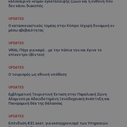
καλοκαιρινό «κύμα» εγκατάλειψης ζώων και η ευθύνη που
δεν κάνει διακοπές
UPDATES
Ο κατασκευαστικός τομέας στην Κύπρο: Ισχυρή δυναμική εν
μέσω αβεβαιότητας
UPDATES
VIRAL: Πήγε για καφέ… με την πάπια του και έγινε το
επίκεντρο-(Βίντεο)
Re
UPDATES
Ar
Ο τουρισμός ως εθνική υπόθεση
UPDATES
Εμβληματική Τουριστική Έκταση στην Παραλιακή Ζώνη
Αλαμινού με Αδειοδοτημένη Ξενοδοχειακή Ανάπτυξη και
Πανοραμική Θέα της Θάλασσας
UPDATES
Επένδυση €31 εκατ. για εκσυγχρονισμό των Υπηρεσιών