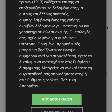
τρίτων (1913)
ενδέχεται επίσης να
επεξεργάζονται τα δεδομένα σας για
Hot this week
αυτούς και άλλους σκοπούς,
συμπεριλαμβανομένης της χρήσης
UPDATES
ακριβών δεδομένων γεωεντοπισμού και
ΚΟΚΚΙΝΟΤΡΙΜΙΘΙΑ: Σκύλος στον δρόμο μέσα στη ζέστη
χαρακτηριστικών συσκευής. Οι επιλογές
– Το καλοκαιρινό «κύμα» εγκατάλειψης ζώων και η
ευθύνη που δεν κάνει διακοπές
σας ισχύουν μόνο για αυτόν τον
ιστότοπο. Ορισμένοι προμηθευτές
UPDATES
μπορεί να βασίζονται σε έννομο
Ο κατασκευαστικός τομέας στην Κύπρο: Ισχυρή
συμφέρον αντί για συγκατάθεση· έχετε το
δυναμική εν μέσω αβεβαιότητας
δικαίωμα να αντιταχθείτε στις
Ρυθμίσεις
UPDATES
διαφήμισης
. Μπορείτε να ανακαλέσετε τη
VIRAL: Πήγε για καφέ… με την πάπια του και έγινε το
συγκατάθεσή σας οποιαδήποτε στιγμή
επίκεντρο-(Βίντεο)
στις
Ρυθμίσεις cookies
.
Πολιτική
Απορρήτου
UPDATES
Ο τουρισμός ως εθνική υπόθεση
ΑΠΟΔΟΧΉ ΌΛΩΝ
UPDATES
Εμβληματική Τουριστική Έκταση στην Παραλιακή