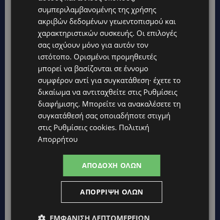
αλλά και το γλυκό χάδι της μελωδίας πριν
συμπεριλαμβανομένης της χρήσης
κοιμηθεί….
«Αυτό που μου λείπει είναι να ακούω
ακριβών δεδομένων γεωεντοπισμού και
το πιάνο πριν κοιμηθώ…».
χαρακτηριστικών συσκευής. Οι επιλογές
Αυτό που κρατά
σας ισχύουν μόνο για αυτόν τον
περισσότερο και τον κάνει περήφανο είναι η
ιστότοπο. Ορισμένοι προμηθευτές
αγάπη του κόσμου μόλις λέει ότι είναι ο γιος
μπορεί να βασίζονται σε έννομο
του Μάριου Τόκα, αυτό κρατά την αγάπη του
συμφέρον αντί για συγκατάθεση· έχετε το
κόσμου…Θα ήθελε ο ίδιος να πει στον πατέρα
δικαίωμα να αντιταχθείτε στις
Ρυθμίσεις
του ότι έχει χάσει πολλές όμορφες στιγμές που
διαφήμισης
. Μπορείτε να ανακαλέσετε τη
θα ζούσαν μαζί αλλά και ότι θα ήθελε πολύ να
συγκατάθεσή σας οποιαδήποτε στιγμή
στις
Ρυθμίσεις cookies
.
Πολιτική
έβλεπε από κάπου εκεί ψηλά το έργο αλλά και
Απορρήτου
την αγάπη που του τρέφουν…
ΑΠΟΔΟΧΉ ΌΛΩΝ
https://youtu.be/jTloYP0twOc
ΑΠΌΡΡΙΨΗ ΌΛΩΝ
ΕΜΦΆΝΙΣΗ ΛΕΠΤΟΜΕΡΕΙΏΝ