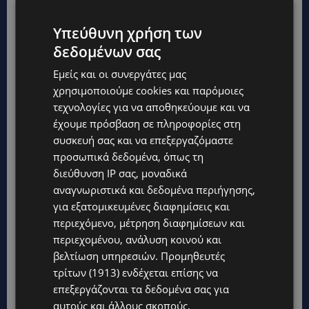
μαθαίνουν όσοι δεν γνωρίζουν και να θυμούνται
Υπεύθυνη χρήση των
όσοι έχουν αγαπήσει».
δεδομένων σας
Εμείς και οι συνεργάτες μας
Ήταν πολύ δύσκολη η απώλεια γιατί δεν
χρησιμοποιούμε cookies και παρόμοιες
έχασαν μόνο τον πατέρα τους, αλλά ήταν
τεχνολογίες για να αποθηκεύουμε και να
διπλό το βάρος διότι ήταν γνωστός.
έχουμε πρόσβαση σε πληροφορίες στη
«Ήταν
συσκευή σας και να επεξεργαζόμαστε
δύσκολο τόσο η μητέρα μας, η γιαγιά μου, και η
προσωπικά δεδομένα, όπως τη
θεία μου, οι οποίες σήκωσαν το βάρος.
διεύθυνση IP σας, μοναδικά
Συμβαίνουν αυτά στην ζωή, αυτά είναι που μας
αναγνωριστικά και δεδομένα περιήγησης,
κάνουν δυνατούς…».
Μια από τις συμβουλές του
για εξατομικευμένες διαφημίσεις και
πατέρα του και κρατά ως οδηγός, είναι να
περιεχόμενο, μέτρηση διαφημίσεων και
προχωρούν στις δικές τους δυνάμεις και όχι
περιεχομένου, ανάλυση κοινού και
βελτίωση υπηρεσιών.
Προμηθευτές
επειδή είναι τα παιδιά του Μάριου Τόκα. Αυτό
τρίτων (1913)
ενδέχεται επίσης να
που τους λείπει είναι όλες οι στιγμές που
επεξεργάζονται τα δεδομένα σας για
θυμάται ως παιδιά, τα ταξίδια, τις συναυλίες,
αυτούς και άλλους σκοπούς,