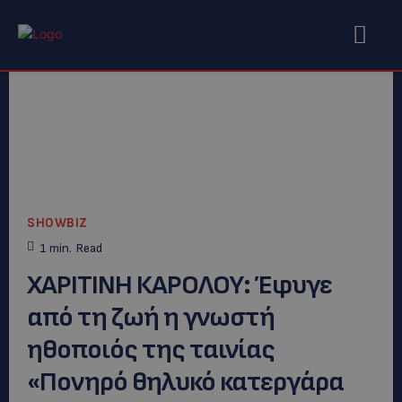
SHOWBIZ
1
min.
Read
XΑΡΙΤΙΝΗ ΚΑΡΟΛΟΥ: Έφυγε
από τη ζωή η γνωστή
ηθοποιός της ταινίας
«Πονηρό θηλυκό κατεργάρα