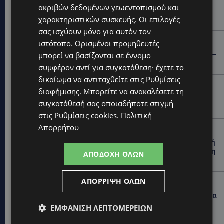
ακριβών δεδομένων γεωεντοπισμού και
Η Arla Protein συνεχίζει να καινοτομεί με το Arla
χαρακτηριστικών συσκευής. Οι επιλογές
Protein Food to Go.
σας ισχύουν μόνο για αυτόν τον
UPDATES
ιστότοπο. Ορισμένοι προμηθευτές
ΜΑΚΑΡΙΟΣ ΔΡΟΥΣΙΩΤΗΣ: «Δεν ξεκινήσαμε μόνοι μας» –
μπορεί να βασίζονται σε έννομο
Η Αστυνομία ξεκαθαρίζει πώς άρχισε η έρευνα
συμφέρον αντί για συγκατάθεση· έχετε το
δικαίωμα να αντιταχθείτε στις
Ρυθμίσεις
UPDATES
διαφήμισης
. Μπορείτε να ανακαλέσετε τη
ΜΟΝΗ ΑΓΙΟΥ ΝΕΟΦΥΤΟΥ: «Για αποκατάσταση της
συγκατάθεσή σας οποιαδήποτε στιγμή
αλήθειας» – Όλα ξεκίνησαν για ένα δωμάτιο
στις
Ρυθμίσεις cookies
.
Πολιτική
Απορρήτου
UPDATES
ΘΑ ΣΑΛΠΑΡΟΥΜΕ: Δεν σταματά η θαλάσσια επιβατική
σύνδεση Κύπρου – Ελλάδας το 2027-Πότε θα κριθεί η
ΑΠΟΔΟΧΉ ΌΛΩΝ
συνέχεια από το 2028
ΑΠΌΡΡΙΨΗ ΌΛΩΝ
UPDATES
ΛΕΩΦΟΡΟΣ ΤΣΕΡΙΟΥ: Άνοιξε ο δρόμος, αλλά άρχισαν τα
παράπονα των πολιτών – «Έγινε σωστά ο
ΕΜΦΆΝΙΣΗ ΛΕΠΤΟΜΕΡΕΙΏΝ
σχεδιασμός;»