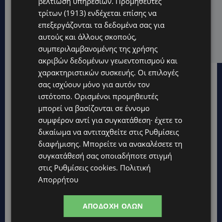
βελτίωση υπηρεσιών.
Προμηθευτές
STORIES
τρίτων (1913)
ενδέχεται επίσης να
ΟΡΦΕΑΣ ΣΟΛΩΜΟΥ: Ο 10χρονος Κύπριος που
επεξεργάζονται τα δεδομένα σας για
πρωταγωνιστεί στην εκστρατεία εξοικονόμησης
αυτούς και άλλους σκοπούς,
νερού – Απλά βήματα που κάνουν τη διαφορά -
(Βίντεο)
συμπεριλαμβανομένης της χρήσης
ακριβών δεδομένων γεωεντοπισμού και
χαρακτηριστικών συσκευής. Οι επιλογές
σας ισχύουν μόνο για αυτόν τον
ιστότοπο. Ορισμένοι προμηθευτές
μπορεί να βασίζονται σε έννομο
συμφέρον αντί για συγκατάθεση· έχετε το
δικαίωμα να αντιταχθείτε στις
Ρυθμίσεις
διαφήμισης
. Μπορείτε να ανακαλέσετε τη
συγκατάθεσή σας οποιαδήποτε στιγμή
στις
Ρυθμίσεις cookies
.
Πολιτική
Απορρήτου
ΑΠΟΔΟΧΉ ΌΛΩΝ