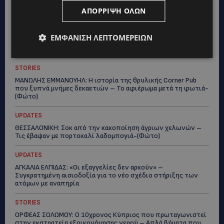
Topics
ΑΠΌΡΡΙΨΗ ΌΛΩΝ
WORLD
ΕΜΦΆΝΙΣΗ ΛΕΠΤΟΜΕΡΕΙΏΝ
ΦΩΤΙΑ ΣΤΟΝ ΒΟΛΟ: Στις φλόγες περιοχή πάνω από το αρχαίο
θέατρο Δημητριάδος
STORIES
ΜΑΝΩΛΗΣ ΕΜΜΑΝΟΥΗΛ: Η ιστορία της θρυλικής Corner Pub
που ξυπνά μνήμες δεκαετιών – Το αφιέρωμα μετά τη φωτιά-
(Φώτο)
UPDATES
ΘΕΣΣΑΛΟΝΙΚΗ: Σοκ από την κακοποίηση άγριων χελωνών –
Τις έβαψαν με πορτοκαλί λαδομπογιά-(Φώτο)
UPDATES
ΑΓΚΑΛΙΑ ΕΛΠΙΔΑΣ: «Οι εξαγγελίες δεν αρκούν» –
Συγκρατημένη αισιοδοξία για το νέο σχέδιο στήριξης των
ατόμων με αναπηρία
STORIES
ΟΡΦΕΑΣ ΣΟΛΩΜΟΥ: Ο 10χρονος Κύπριος που πρωταγωνιστεί
στην εκστρατεία εξοικονόμησης νερού – Απλά βήματα που