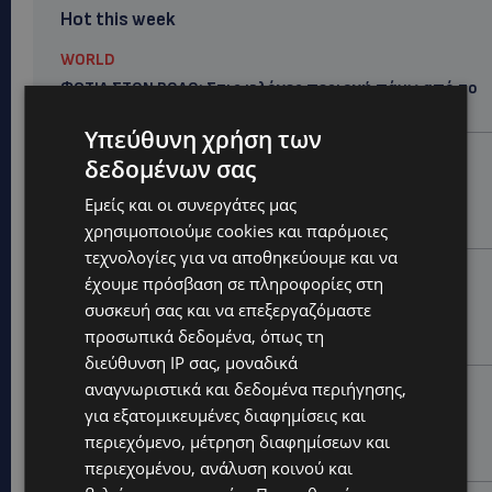
Hot this week
WORLD
ΦΩΤΙΑ ΣΤΟΝ ΒΟΛΟ: Στις φλόγες περιοχή πάνω από το
αρχαίο θέατρο Δημητριάδος
Υπεύθυνη χρήση των
STORIES
δεδομένων σας
ΜΑΝΩΛΗΣ ΕΜΜΑΝΟΥΗΛ: Η ιστορία της θρυλικής
Εμείς και οι συνεργάτες μας
Corner Pub που ξυπνά μνήμες δεκαετιών – Το
αφιέρωμα μετά τη φωτιά-(Φώτο)
χρησιμοποιούμε cookies και παρόμοιες
τεχνολογίες για να αποθηκεύουμε και να
UPDATES
έχουμε πρόσβαση σε πληροφορίες στη
ΘΕΣΣΑΛΟΝΙΚΗ: Σοκ από την κακοποίηση άγριων
συσκευή σας και να επεξεργαζόμαστε
χελωνών – Τις έβαψαν με πορτοκαλί λαδομπογιά-
προσωπικά δεδομένα, όπως τη
(Φώτο)
διεύθυνση IP σας, μοναδικά
αναγνωριστικά και δεδομένα περιήγησης,
UPDATES
για εξατομικευμένες διαφημίσεις και
ΑΓΚΑΛΙΑ ΕΛΠΙΔΑΣ: «Οι εξαγγελίες δεν αρκούν» –
Συγκρατημένη αισιοδοξία για το νέο σχέδιο
περιεχόμενο, μέτρηση διαφημίσεων και
στήριξης των ατόμων με αναπηρία
περιεχομένου, ανάλυση κοινού και