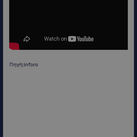
Πηγή:inforo