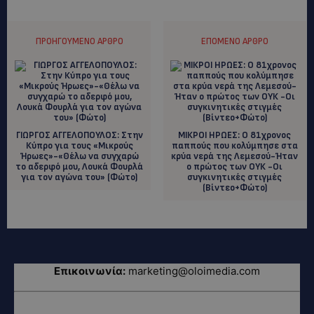
ΠΡΟΗΓΟΎΜΕΝΟ ΆΡΘΡΟ
ΕΠΌΜΕΝΟ ΆΡΘΡΟ
ΓΙΩΡΓΟΣ ΑΓΓΕΛΟΠΟΥΛΟΣ: Στην
MΙΚΡΟΙ ΗΡΩΕΣ: O 81χρονος
Κύπρο για τους «Μικρούς
παππούς που κολύμπησε στα
Ήρωες»-«Θέλω να συγχαρώ
κρύα νερά της Λεμεσού-Ήταν
το αδερφό μου, Λουκά Φουρλά
ο πρώτος των ΟΥΚ -Οι
για τον αγώνα του» (Φώτο)
συγκινητικές στιγμές
(Βίντεο+Φώτο)
Επικοινωνία:
marketing@oloimedia.com