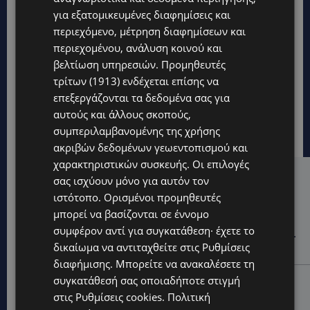
για εξατομικευμένες διαφημίσεις και
περιεχόμενο, μέτρηση διαφημίσεων και
περιεχομένου, ανάλυση κοινού και
βελτίωση υπηρεσιών.
Προμηθευτές
τρίτων (1913)
ενδέχεται επίσης να
επεξεργάζονται τα δεδομένα σας για
αυτούς και άλλους σκοπούς,
συμπεριλαμβανομένης της χρήσης
ακριβών δεδομένων γεωεντοπισμού και
χαρακτηριστικών συσκευής. Οι επιλογές
σας ισχύουν μόνο για αυτόν τον
Hot this week
ιστότοπο. Ορισμένοι προμηθευτές
STORIES
μπορεί να βασίζονται σε έννομο
ΕΞΩΤΙΚΑ ΖΩΑ ΣΤΗΝ ΚΥΠΡΟ: Πότε επιτρέπεται και
συμφέρον αντί για συγκατάθεση· έχετε το
πότε απαγορεύεται να έχεις μαϊμού ως κατοικίδιο –
δικαίωμα να αντιταχθείτε στις
Ρυθμίσεις
Ποια ζώα μπορείς να διατηρείς νόμιμα
διαφήμισης
. Μπορείτε να ανακαλέσετε τη
συγκατάθεσή σας οποιαδήποτε στιγμή
UPDATES
στις
Ρυθμίσεις cookies
.
Πολιτική
ΧΩΡΙΣ ΣΩΣΣΙΒΙΟ Η ΘΑΛΑΣΣΙΑ ΣΥΝΔΕΣΗ ΚΥΠΡΟΥ-