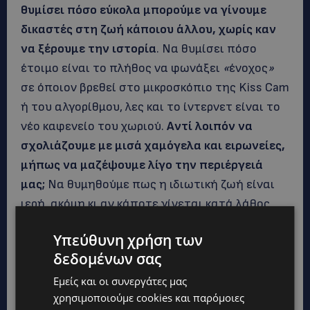
θυμίσει πόσο εύκολα μπορούμε να γίνουμε
δικαστές στη ζωή κάποιου άλλου, χωρίς καν
να ξέρουμε την ιστορία
. Να θυμίσει πόσο
έτοιμο είναι το πλήθος να φωνάξει
«
ένοχος
»
σε όποιον βρεθεί στο μικροσκόπιο της Kiss Cam
ή του αλγορίθμου, λες και το ίντερνετ είναι το
νέο καφενείο του χωριού.
Αντί λοιπόν να
σχολιάζουμε με μισά χαμόγελα και ειρωνείες,
μήπως να μαζέψουμε λίγο την περιέργειά
μας;
Να θυμηθούμε πως η ιδιωτική ζωή είναι
ιερή, ακόμη κι αν κάποτε γίνεται κατά λάθος
viral. Και να μην ξεχνάμε πως, αν μια μέρα
Υπεύθυνη χρήση των
βρεθούμε εμείς στην ίδια θέση, το τελευταίο
δεδομένων σας
που θα θέλαμε είναι ένα hashtag με το όνομά
Εμείς και οι συνεργάτες μας
μας και χιλιάδες ξένους να αποφασίζουν τι
χρησιμοποιούμε cookies και παρόμοιες
«
ήθος
»
έχουμε.