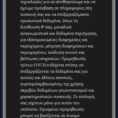
τεχνολογίες για να αποθηκεύουμε και να
έχουμε πρόσβαση σε πληροφορίες στη
συσκευή σας και να επεξεργαζόμαστε
Η ζωή είναι ήδη αρκετά δύσκολη για τον
προσωπικά δεδομένα, όπως τη
καθένα.
Ας αφήσουμε τον καθένα να ζήσει
διεύθυνση IP σας, μοναδικά
όπως μπορεί και θέλει, χωρίς να γινόμαστε
αναγνωριστικά και δεδομένα περιήγησης,
θεατές και κριτές σε ιστορίες που δεν
για εξατομικευμένες διαφημίσεις και
γνωρίζουμε.
Κι όπως λέει και ο σοφός λαός,
περιεχόμενο, μέτρηση διαφημίσεων και
περιεχομένου, ανάλυση κοινού και
«Αν δεν έχεις κάτι καλό να πεις για τον άλλον,
βελτίωση υπηρεσιών.
Προμηθευτές
καλύτερα να πιεις τον καφέ σου και να
τρίτων (1913)
ενδέχεται επίσης να
σιωπήσεις».
επεξεργάζονται τα δεδομένα σας για
αυτούς και άλλους σκοπούς,
ΔΙΑΒΑΣΤΕ ΕΠΙΣΗΣ
συμπεριλαμβανομένης της χρήσης
ακριβών δεδομένων γεωεντοπισμού και
ΕΙΡΗΝΗ ΜΟΥΡΤΖΟΥΚΟΥ: Αρνούμαι να δεχτώ ότι
χαρακτηριστικών συσκευής. Οι επιλογές
σας ισχύουν μόνο για αυτόν τον
μια διαλυμένη οικογένεια μπορεί να
ιστότοπο. Ορισμένοι προμηθευτές
δικαιολογήσει τέσσερις δολοφονίες
μπορεί να βασίζονται σε έννομο