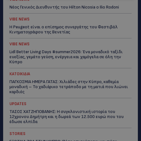
Νέος Γενικός Διευθυντής του Hilton Nicosia ο Ilio Rodoni
VIBE NEWS
Η Peugeot είναι ο επίσημος συνεργάτης του Φεστιβάλ
Κινηματογράφου της Βενετίας
VIBE NEWS
Lidl Better Living Days #summer2026: Ένα μοναδικό ταξίδι
ευεξίας, γεμάτο γεύση, ενέργεια και χαμόγελα σε όλη την
Κύπρο
ΚΑΤΟΙΚΙΔΙΑ
ΠΑΓΚΟΣΜΙΑ ΗΜΕΡΑ ΓΑΤΑΣ: Χιλιάδες στην Κύπρο, καθεμία
μοναδική – Το χαδιάρικο τετράποδο με τη ματιά που λιώνει
καρδιές
UPDATES
ΤΑΣΟΣ ΧΑΤΖΗΓΙΟΒΑΝΗΣ: Η συγκλονιστική ιστορία του
12χρονου Δημήτρη και η δωρεά των 12.500 ευρώ που του
έδωσε ελπίδα
STORIES