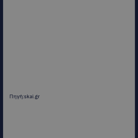
Πηγή:skai.gr