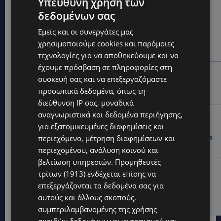
Υπεύθυνη χρήση των
σχεδιασμός;»
δεδομένων σας
VIBE NEWS
Εμείς και οι συνεργάτες μας
Νέος Γενικός Διευθυντής του Hilton Nicosia ο Ilio
χρησιμοποιούμε cookies και παρόμοιες
Rodoni
τεχνολογίες για να αποθηκεύουμε και να
έχουμε πρόσβαση σε πληροφορίες στη
VIBE NEWS
συσκευή σας και να επεξεργαζόμαστε
Η Peugeot είναι ο επίσημος συνεργάτης του
προσωπικά δεδομένα, όπως τη
Φεστιβάλ Κινηματογράφου της Βενετίας
διεύθυνση IP σας, μοναδικά
αναγνωριστικά και δεδομένα περιήγησης,
VIBE NEWS
για εξατομικευμένες διαφημίσεις και
Lidl Better Living Days #summer2026: Ένα μοναδικό
ταξίδι ευεξίας, γεμάτο γεύση, ενέργεια και χαμόγελα
περιεχόμενο, μέτρηση διαφημίσεων και
σε όλη την Κύπρο
περιεχομένου, ανάλυση κοινού και
βελτίωση υπηρεσιών.
Προμηθευτές
ΚΑΤΟΙΚΙΔΙΑ
τρίτων (1913)
ενδέχεται επίσης να
ΠΑΓΚΟΣΜΙΑ ΗΜΕΡΑ ΓΑΤΑΣ: Χιλιάδες στην Κύπρο,
επεξεργάζονται τα δεδομένα σας για
καθεμία μοναδική – Το χαδιάρικο τετράποδο με τη
αυτούς και άλλους σκοπούς,
ματιά που λιώνει καρδιές
συμπεριλαμβανομένης της χρήσης