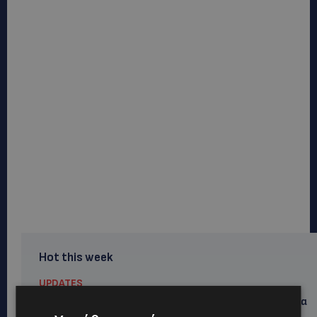
Hot this week
UPDATES
ΛΕΩΦΟΡΟΣ ΤΣΕΡΙΟΥ: Άνοιξε ο δρόμος, αλλά άρχισαν τα
παράπονα των πολιτών – «Έγινε σωστά ο