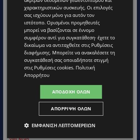
ακριβών δεδομένων γεωεντοπισμού και
χαρακτηριστικών συσκευής. Οι επιλογές
σας ισχύουν μόνο για αυτόν τον
ιστότοπο. Ορισμένοι προμηθευτές
μπορεί να βασίζονται σε έννομο
συμφέρον αντί για συγκατάθεση· έχετε το
δικαίωμα να αντιταχθείτε στις
Ρυθμίσεις
διαφήμισης
. Μπορείτε να ανακαλέσετε τη
συγκατάθεσή σας οποιαδήποτε στιγμή
στις
Ρυθμίσεις cookies
.
Πολιτική
Απορρήτου
ΑΠΟΔΟΧΉ ΌΛΩΝ
Topics
ΑΠΌΡΡΙΨΗ ΌΛΩΝ
UPDATES
ΛΕΩΦΟΡΟΣ ΤΣΕΡΙΟΥ: Άνοιξε ο δρόμος, αλλά άρχισαν τα
ΕΜΦΆΝΙΣΗ ΛΕΠΤΟΜΕΡΕΙΏΝ
παράπονα των πολιτών – «Έγινε σωστά ο σχεδιασμός;»
VIBE NEWS