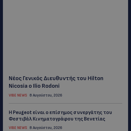
Νέος Γενικός Διευθυντής του Hilton
Nicosia ο Ilio Rodoni
VIBE NEWS
8 Αυγούστου, 2026
Η Peugeot είναι ο επίσημος συνεργάτης του
Φεστιβάλ Κινηματογράφου της Βενετίας
VIBE NEWS
8 Αυγούστου, 2026