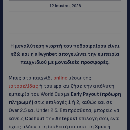
12 Ιουνίου, 2026
H μεγαλύτερη γιορτή του ποδοσφαίρου είναι
εδώ και η allwynbet απογειώνει την εμπειρία
παιχνιδιού με μοναδικές προσφορές.
Mπες στο παιχνίδι
online
μέσω της
ιστοσελίδας
ή του app και ζήσε την απόλυτη
εμπειρία του World Cup με
Early
Payout
(πρόωρη
πληρωμή)
στις επιλογές 1 ή 2, καθώς και σε
Over 2.5 και Under 2.5. Επιπρόσθετα, μπορείς να
κάνεις
Cashout
την
Antepost
επιλογή σου, ενώ
έχεις πλέον στη διάθεσή σου και τη
Χρυσή