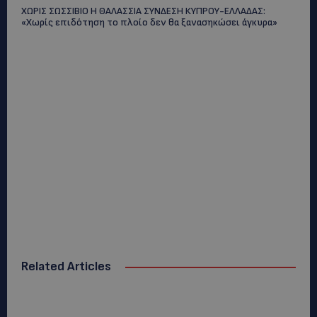
ΧΩΡΙΣ ΣΩΣΣΙΒΙΟ Η ΘΑΛΑΣΣΙΑ ΣΥΝΔΕΣΗ ΚΥΠΡΟΥ-ΕΛΛΑΔΑΣ:
«Χωρίς επιδότηση το πλοίο δεν θα ξανασηκώσει άγκυρα»
Related Articles