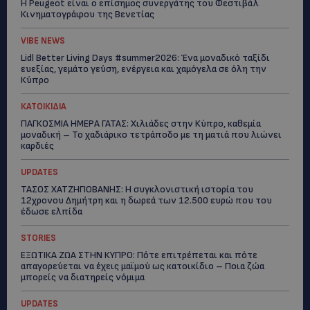
Η Peugeot είναι ο επίσημος συνεργάτης του Φεστιβάλ
Κινηματογράφου της Βενετίας
VIBE NEWS
Lidl Better Living Days #summer2026: Ένα μοναδικό ταξίδι
ευεξίας, γεμάτο γεύση, ενέργεια και χαμόγελα σε όλη την
Κύπρο
ΚΑΤΟΙΚΙΔΙΑ
ΠΑΓΚΟΣΜΙΑ ΗΜΕΡΑ ΓΑΤΑΣ: Χιλιάδες στην Κύπρο, καθεμία
μοναδική – Το χαδιάρικο τετράποδο με τη ματιά που λιώνει
καρδιές
UPDATES
ΤΑΣΟΣ ΧΑΤΖΗΓΙΟΒΑΝΗΣ: Η συγκλονιστική ιστορία του
12χρονου Δημήτρη και η δωρεά των 12.500 ευρώ που του
έδωσε ελπίδα
STORIES
ΕΞΩΤΙΚΑ ΖΩΑ ΣΤΗΝ ΚΥΠΡΟ: Πότε επιτρέπεται και πότε
απαγορεύεται να έχεις μαϊμού ως κατοικίδιο – Ποια ζώα
μπορείς να διατηρείς νόμιμα
UPDATES