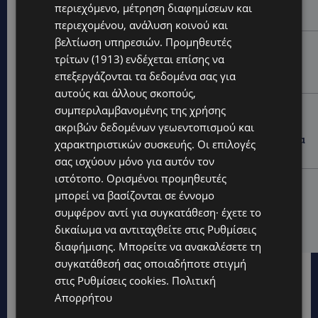
Νέος Γενικός Διευθυντής του Hilton Nicosia ο Ilio
περιεχόμενο, μέτρηση διαφημίσεων και
Rodoni
περιεχομένου, ανάλυση κοινού και
βελτίωση υπηρεσιών.
Προμηθευτές
VIBE NEWS
τρίτων (1913)
ενδέχεται επίσης να
Η Peugeot είναι ο επίσημος συνεργάτης του
επεξεργάζονται τα δεδομένα σας για
Φεστιβάλ Κινηματογράφου της Βενετίας
αυτούς και άλλους σκοπούς,
VIBE NEWS
συμπεριλαμβανομένης της χρήσης
ακριβών δεδομένων γεωεντοπισμού και
Lidl Better Living Days #summer2026: Ένα μοναδικό
ταξίδι ευεξίας, γεμάτο γεύση, ενέργεια και χαμόγελα
χαρακτηριστικών συσκευής. Οι επιλογές
σε όλη την Κύπρο
σας ισχύουν μόνο για αυτόν τον
ιστότοπο. Ορισμένοι προμηθευτές
ΚΑΤΟΙΚΙΔΙΑ
μπορεί να βασίζονται σε έννομο
ΠΑΓΚΟΣΜΙΑ ΗΜΕΡΑ ΓΑΤΑΣ: Χιλιάδες στην Κύπρο,
συμφέρον αντί για συγκατάθεση· έχετε το
καθεμία μοναδική – Το χαδιάρικο τετράποδο με τη
ματιά που λιώνει καρδιές
δικαίωμα να αντιταχθείτε στις
Ρυθμίσεις
διαφήμισης
. Μπορείτε να ανακαλέσετε τη
συγκατάθεσή σας οποιαδήποτε στιγμή
στις
Ρυθμίσεις cookies
.
Πολιτική
Απορρήτου