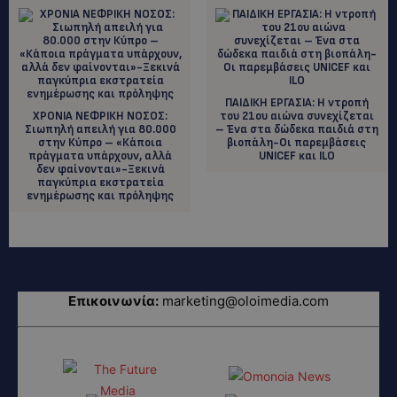
ΠΑΙΔΙΚΗ ΕΡΓΑΣΙΑ: Η ντροπή
ΧΡΟΝΙΑ ΝΕΦΡΙΚΗ ΝΟΣΟΣ:
του 21ου αιώνα συνεχίζεται
Σιωπηλή απειλή για 80.000
– Ένα στα δώδεκα παιδιά στη
στην Κύπρο – «Κάποια
βιοπάλη-Οι παρεμβάσεις
πράγματα υπάρχουν, αλλά
UNICEF και ILO
δεν φαίνονται»-Ξεκινά
παγκύπρια εκστρατεία
ενημέρωσης και πρόληψης
Επικοινωνία:
marketing@oloimedia.com