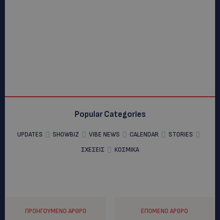
Popular Categories
UPDATES
SHOWBIZ
VIBE NEWS
CALENDAR
STORIES
ΣΧΕΣΕΙΣ
ΚΟΣΜΙΚΑ
ΠΡΟΗΓΟΎΜΕΝΟ ΆΡΘΡΟ
ΕΠΌΜΕΝΟ ΆΡΘΡΟ