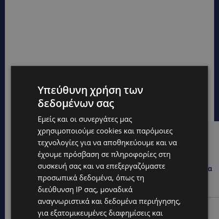
Υπεύθυνη χρήση των
δεδομένων σας
Εμείς και οι συνεργάτες μας
χρησιμοποιούμε cookies και παρόμοιες
Hot this week
τεχνολογίες για να αποθηκεύουμε και να
έχουμε πρόσβαση σε πληροφορίες στη
UPDATES
συσκευή σας και να επεξεργαζόμαστε
ΛΕΩΦΟΡΟΣ ΤΣΕΡΙΟΥ: Άνοιξε ο δρόμος, αλλά άρχισαν τα
προσωπικά δεδομένα, όπως τη
παράπονα των πολιτών – «Έγινε σωστά ο
σχεδιασμός;»
διεύθυνση IP σας, μοναδικά
αναγνωριστικά και δεδομένα περιήγησης,
VIBE NEWS
για εξατομικευμένες διαφημίσεις και