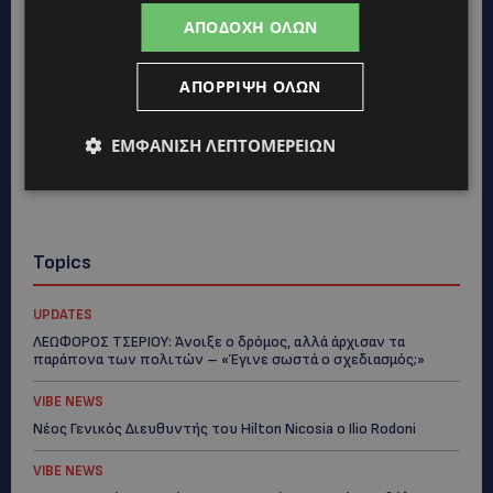
ΑΠΟΔΟΧΉ ΌΛΩΝ
ΑΠΌΡΡΙΨΗ ΌΛΩΝ
ΕΜΦΆΝΙΣΗ ΛΕΠΤΟΜΕΡΕΙΏΝ
Topics
UPDATES
ΛΕΩΦΟΡΟΣ ΤΣΕΡΙΟΥ: Άνοιξε ο δρόμος, αλλά άρχισαν τα
παράπονα των πολιτών – «Έγινε σωστά ο σχεδιασμός;»
VIBE NEWS
Νέος Γενικός Διευθυντής του Hilton Nicosia ο Ilio Rodoni
VIBE NEWS