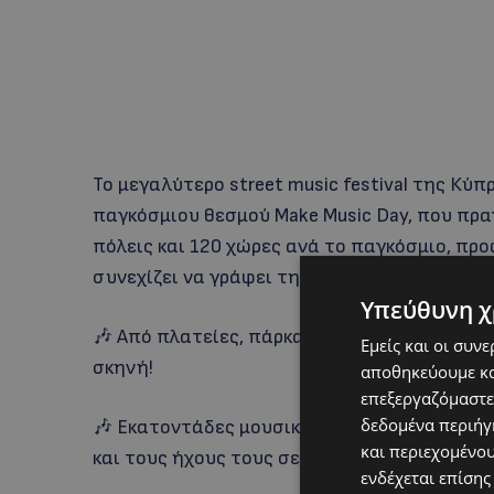
Το μεγαλύτερο street music festival της Κύπ
παγκόσμιου θεσμού Make Music Day, που πρ
πόλεις και 120 χώρες ανά το παγκόσμιο, πρ
συνεχίζει να γράφει τη δική του ιστορία στ
Υπεύθυνη χ
🎶 Από πλατείες, πάρκα και πεζοδρόμους μέχρ
Εμείς και οι συν
σκηνή!
αποθηκεύουμε κα
επεξεργαζόμαστε
δεδομένα περιήγη
🎶 Εκατοντάδες μουσικοί κάθε ηλικίας, εμπε
και περιεχομένο
και τους ήχους τους σε μια γιορτή χωρίς απ
ενδέχεται επίσης