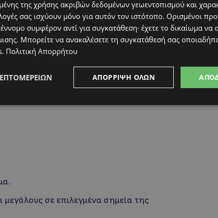
ένης της χρήσης ακριβών δεδομένων γεωεντοπισμού και χαρα
χτές για όλους!
λογές σας ισχύουν μόνο για αυτόν τον ιστότοπο. Ορισμένοι πρ
 έννομο συμφέρον αντί για συγκατάθεση· έχετε το δικαίωμα να α
όσμο, στο οποίο μπορείς να συμβάλεις και εσύ!
μισης
. Μπορείτε να ανακαλέσετε τη συγκατάθεσή σας οποιαδήπο
s
.
Πολιτική Απορρήτου
ΛΕΠΤΟΜΕΡΕΙΏΝ
ΑΠΌΡΡΙΨΗ ΌΛΩΝ
ΑΠΟ
μα.
ι μεγάλους σε επιλεγμένα σημεία της