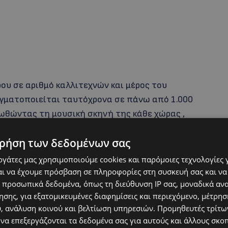
ρου σε αριθμό καλλιτεχνών και μέρος του
αγματοποιείται ταυτόχρονα σε πάνω από 1.000
οωθώντας τη μουσική σκηνή της κάθε χώρας ,
ην πολιτιστική σκηνή του νησιού.
ρήση των δεδομένων σας
ι αυλές και δρομάκια, κάθε γωνιά γίνεται
εργάτες μας χρησιμοποιούμε cookies και παρόμοιες τεχνολογίες 
ι να έχουμε πρόσβαση σε πληροφορίες στη συσκευή σας και να
 προσωπικά δεδομένα, όπως τη διεύθυνση IP σας, μοναδικά αν
σης, για εξατομικευμένες διαφημίσεις και περιεχόμενο, μέτρη
ιρίας και μουσικού ύφους ενώνουν τις φωνές
υ, ανάλυση κοινού και βελτίωση υπηρεσιών.
Προμηθευτές τρίτων
οκλεισμούς.
 να επεξεργάζονται τα δεδομένα σας για αυτούς και άλλους σκο