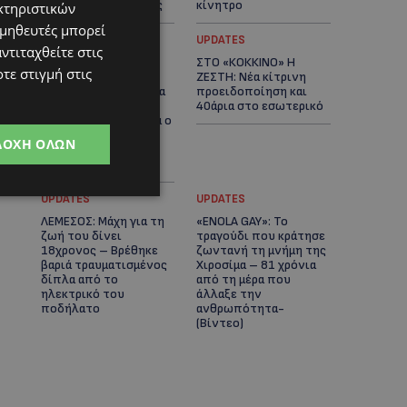
αστυνομικές έρευνες
κίνητρο
κτηριστικών
ομηθευτές μπορεί
UPDATES
UPDATES
ντιταχθείτε στις
ΛΑΤΣΙΑ-ΓΕΡΙ: Στο
ΣΤΟ «ΚΟΚΚΙΝΟ» Η
τε στιγμή στις
επίκεντρο η
ΖΕΣΤΗ: Νέα κίτρινη
δημιουργία δομών για
προειδοποίηση και
ασυνόδευτους
40άρια στο εσωτερικό
ανήλικους – Αντιδρά ο
Δήμος, στηρίζει υπό
ΔΟΧΉ ΌΛΩΝ
προϋποθέσεις το
Κίνημα Οικολόγων
UPDATES
UPDATES
ΛΕΜΕΣΟΣ: Μάχη για τη
«ENOLA GAY»: Το
ζωή του δίνει
τραγούδι που κράτησε
18χρονος – Βρέθηκε
ζωντανή τη μνήμη της
βαριά τραυματισμένος
Χιροσίμα – 81 χρόνια
δίπλα από το
από τη μέρα που
ηλεκτρικό του
άλλαξε την
ποδήλατο
ανθρωπότητα-
(Bίντεο)