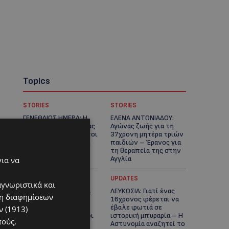
Topics
STORIES
STORIES
ΓΕΝΕΘΛΙΟΣ ΗΜΕΡΑ: Η
ΕΛΕΝΑ ΑΝΤΩΝΙΑΔΟΥ:
ηλικία είναι μόνο ένας
Αγώνας ζωής για τη
αριθμός – Οι άνθρωποι
37χρονη μητέρα τριών
και οι στιγμές είναι η
παιδιών – Έρανος για
πραγματική μας
τη θεραπεία της στην
ιστορία
Αγγλία
για να
UPDATES
UPDATES
αγνωριστικά και
ΚΑΤΑΓΓΕΛΙΑ: Για άνδρα
ΛΕΥΚΩΣΙΑ: Γιατί ένας
ση διαφημίσεων
που φέρεται να
16χρονος φέρεται να
παρενοχλούσε
έβαλε φωτιά σε
 (1913)
γυναίκες στο Δασούδι
ιστορική μπυραρία – Η
πούς,
– Σε εξέλιξη οι
Αστυνομία αναζητεί το