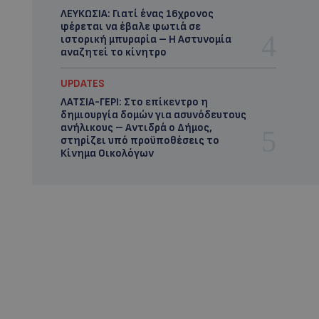
ΛΕΥΚΩΣΙΑ: Γιατί ένας 16χρονος
φέρεται να έβαλε φωτιά σε
ιστορική μπυραρία – Η Αστυνομία
αναζητεί το κίνητρο
UPDATES
ΛΑΤΣΙΑ-ΓΕΡΙ: Στο επίκεντρο η
δημιουργία δομών για ασυνόδευτους
ανήλικους – Αντιδρά ο Δήμος,
στηρίζει υπό προϋποθέσεις το
Κίνημα Οικολόγων