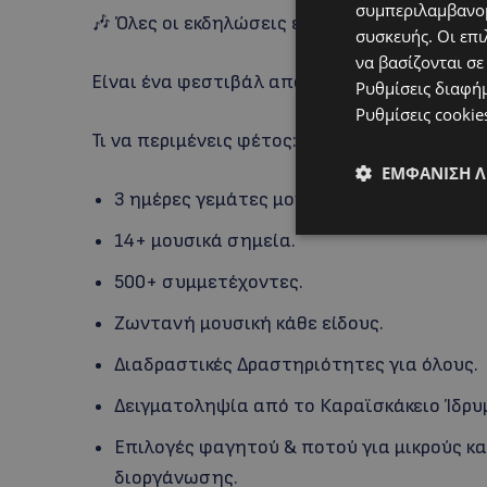
συμπεριλαμβανομ
🎶 Όλες οι εκδηλώσεις είναι δωρεάν και ανοι
συσκευής. Οι επι
να βασίζονται σε
Είναι ένα φεστιβάλ από τον κόσμο για τον κ
Ρυθμίσεις διαφή
Ρυθμίσεις cookie
Τι να περιμένεις φέτος:
ΕΜΦΆΝΙΣΗ 
3 ημέρες γεμάτες μουσική.
14+ μουσικά σημεία.
500+ συμμετέχοντες.
Ζωντανή μουσική κάθε είδους.
Διαδραστικές Δραστηριότητες για όλους.
Δειγματοληψία από το Καραϊσκάκειο Ίδρυ
Επιλογές φαγητού & ποτού για μικρούς κα
διοργάνωσης.