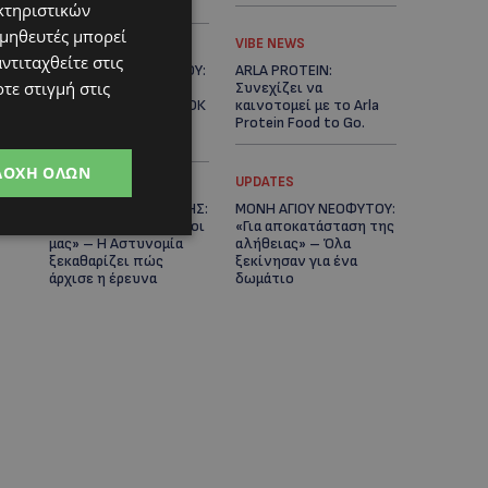
Κράτος
κτηριστικών
ομηθευτές μπορεί
LIFESTYLE
VIBE NEWS
ντιταχθείτε στις
ΕΛΕΝΑ ΠΑΠΑΔΟΠΟΥΛΟΥ:
ARLA PROTEIN:
τε στιγμή στις
Από τη σκηνή στην
Συνεχίζει να
Αντιπροεδρία του ΘΟΚ
καινοτομεί με το Arla
– «Μεγάλη τιμή και
Protein Food to Go.
μεγάλη ευθύνη»
ΔΟΧΉ ΌΛΩΝ
UPDATES
UPDATES
ΜΑΚΑΡΙΟΣ ΔΡΟΥΣΙΩΤΗΣ:
ΜΟΝΗ ΑΓΙΟΥ ΝΕΟΦΥΤΟΥ:
«Δεν ξεκινήσαμε μόνοι
«Για αποκατάσταση της
μας» – Η Αστυνομία
αλήθειας» – Όλα
ξεκαθαρίζει πώς
ξεκίνησαν για ένα
άρχισε η έρευνα
δωμάτιο