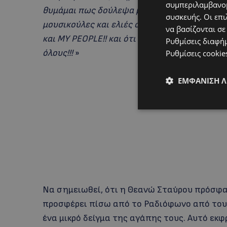
συμπεριλαμβανομ
θυμάμαι πως δούλεψα με πάθος στο ΡΙΚ και τ
συσκευής. Οι επι
μουσικούλες και ελιές στους κήπους, κάδρα
να βασίζονται σε
και MY PEOPLE!! και ότι επιφανειακό για να 
Ρυθμίσεις διαφή
όλους!!!
»
Ρυθμίσεις cookie
ΕΜΦΆΝΙΣΗ 
Να σημειωθεί, ότι η Θεανώ Σταύρου πρόσφατ
προσφέρει πίσω από το Ραδιόφωνο από του
ένα μικρό δείγμα της αγάπης τους. Αυτό εκφ