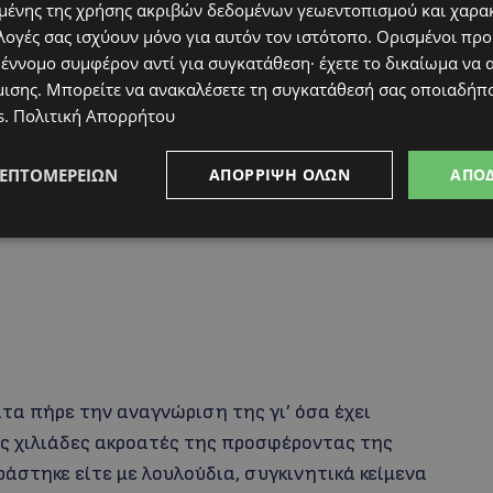
ένης της χρήσης ακριβών δεδομένων γεωεντοπισμού και χαρα
ους ευχαριστώ!! Κατά τ’ άλλα αγαπητό μου ΡΙΚ…
λογές σας ισχύουν μόνο για αυτόν τον ιστότοπο. Ορισμένοι πρ
 στους διαδρόμους, φωτογραφίες στο Facebook
 έννομο συμφέρον αντί για συγκατάθεση· έχετε το δικαίωμα να α
φαινόμαστε και κουρουφέξαλα!!! Καλή σας μέρα
μισης
. Μπορείτε να ανακαλέσετε τη συγκατάθεσή σας οποιαδήπο
s
.
Πολιτική Απορρήτου
ΛΕΠΤΟΜΕΡΕΙΏΝ
ΑΠΌΡΡΙΨΗ ΌΛΩΝ
ΑΠΟ
α πήρε την αναγνώριση της γι’ όσα έχει
ς χιλιάδες ακροατές της προσφέροντας της
ράστηκε είτε με λουλούδια, συγκινητικά κείμενα