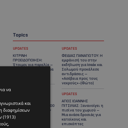
Topics
UPDATES
UPDATES
ΚΙΤΡΙΝΗ
ΦΕΙΔΙΑΣ ΠΑΝΑΓΙΩΤΟΥ: Η
ΠΡΟΕΙΔΟΠΟΙΗΣΗ:
εμφάνισή του στην
Έτοιμοι για παραλία –
εκδήλωση για Ισαάκ και
Στους 40°C και σήμερα
Σολωμού προκάλεσε
η Κύπρος-Πότε θα
αντιδράσεις –
τεθεί σε ισχύ
«Ασέβεια προς τους
νεκρούς»-(Φώτο)
για να
UPDATES
UPDATES
ΔΗΜΟΣ ΛΑΤΣΙΩΝ –
ΑΓΙΟΣ ΙΩΑΝΝΗΣ
αγνωριστικά και
ΓΕΡΙΟΥ: Πάνω από 8.000
ΠΙΤΣΙΛΙΑΣ: Ξανανοίγει η
ση διαφημίσεων
υπογραφές κατά των
πισίνα του χωριού –
Δομών Ανηλίκων –
Μια ανάσα δροσιάς για
 (1913)
Ζητούν γραπτή
κατοίκους και
πούς,
δέσμευση από το
επισκέπτες