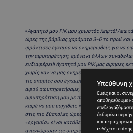
«
Αγαπητό μου ΡΙΚ μου χρωστάς λεφτά! Λεφτά 
ώρες της βάρδιας χαράματα 3-6 το πρωί και ό
φρόντισες έγκαιρα να ενημερωθείς για να εφ
την αφυπηρέτηση, εμένα κι άλλων συναδέλφω
ενδιαφέρει!! Αγαπητό μου ΡΙΚ μας άφησες ε
χωρίς καν να μας ενημερώσεις ότι δεν θα εφ
τις απορίες σου έγκαιρα με το Υπουργείο Οικ
Υπεύθυνη χ
αφού αφυπηρετήσαμε, ζητάνε δανεικά για να 
Εμείς και οι συν
αφυπηρέτηση μου με πέταξες σαν ληγμένη μηχ
αποθηκεύουμε κα
καφέ να μου ευχηθείς «καλή νέα ζωή», «ευχα
επεξεργαζόμαστε
στις πιο δύσκολες ώρες της βάρδιας» γιατί γι
δεδομένα περιήγη
και περιεχομένο
«εργασία» είναι κατάθεση ψυχής αγαπητό μου
ενδέχεται επίσης
αναγνώρισαν τις υπηρεσίες μου τόσα χρόνια 