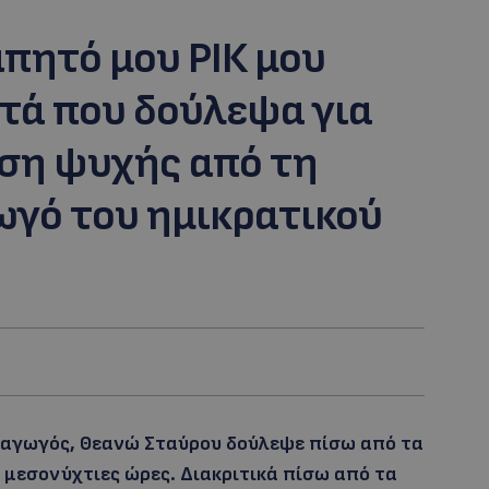
πητό μου ΡΙΚ μου
τά που δούλεψα για
ση ψυχής από τη
γό του ημικρατικού
ραγωγός, Θεανώ Σταύρου δούλεψε πίσω από τα
 μεσονύχτιες ώρες. Διακριτικά πίσω από τα