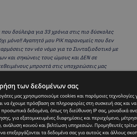
που δούλεψα για 33 χρόνια στις πιο δύσκολες
χι μόνο!! Αγαπητό μου ΡΙΚ παρανομείς που δεν
αρμόσεις τον νέο νόμο για το Συνταξιοδοτικό με
ν και σηκώνεις τους ώμους και ΔΕΝ σε
κτεθειμένους μπροστά στις υποχρεώσεις μας
άρμοζες τον νόμο γιατί δεν φρόντισες να λύσεις
ονομικών κι αυτή τη στιγμή κάποιοι από εμάς
ρήση των δεδομένων σας
ζήσουν!! Και κάτι άλλο αγαπητό μου ΡΙΚ… με την
εργάτες μας χρησιμοποιούμε cookies και παρόμοιες τεχνολογίες 
ανή και ούτε ένα τηλεφώνημα, ένα email, ένα
ι να έχουμε πρόσβαση σε πληροφορίες στη συσκευή σας και να
ριστούμε για την ψυχή που έδωσες τόσα χρόνια
 προσωπικά δεδομένα, όπως τη διεύθυνση IP σας, μοναδικά αν
α 33 χρόνια να εργάζεσαι 3-6 το πρωί δεν είναι
σης, για εξατομικευμένες διαφημίσεις και περιεχόμενο, μέτρη
υ, ανάλυση κοινού και βελτίωση υπηρεσιών.
Προμηθευτές τρίτων
 ΡΙΚ!!! Ευτυχώς που έχω τους ακροατές μου που
 να επεξεργάζονται τα δεδομένα σας για αυτούς και άλλους σκο
κοντά τους, μου έδωσαν κάτι πολύτιμο να