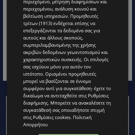
περιεχόμενο, μέτρηση διαφημίσεων και
περιεχομένου, ανάλυση κοινού και
βελτίωση υπηρεσιών.
Προμηθευτές
τρίτων (1913)
ενδέχεται επίσης να
ΠΑΓΚΟΣΜΙΑ ΗΜΕΡΑ ΣΕΞΕΡΓΑΣΙΑΣ: Το αρχαιότερο
και πιο λοιδορημένο επάγγελμα
επεξεργάζονται τα δεδομένα σας για
αυτούς και άλλους σκοπούς,
CALENDAR
2 Ιουνίου, 2026
συμπεριλαμβανομένης της χρήσης
Γράφει ο Νίκος Κατσαρός «Πού πάτε;»
ακριβών δεδομένων γεωεντοπισμού και
«Μπουρδελότσαρκα». Ή «Στις κοπέλες». Ή, πιο
χαρακτηριστικών συσκευής. Οι επιλογές
απενεχοποιημένα —και πιο ωμά— «θα πάμε στις
σας ισχύουν μόνο για αυτόν τον
πουτ@νες». Στις κοπέλες. Στις πουτ@νες. Λες και...
ιστότοπο. Ορισμένοι προμηθευτές
μπορεί να βασίζονται σε έννομο
συμφέρον αντί για συγκατάθεση· έχετε το
δικαίωμα να αντιταχθείτε στις
Ρυθμίσεις
Επικοινωνία:
marketing@oloimedia.com
διαφήμισης
. Μπορείτε να ανακαλέσετε τη
συγκατάθεσή σας οποιαδήποτε στιγμή
στις
Ρυθμίσεις cookies
.
Πολιτική
Απορρήτου