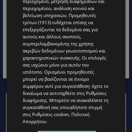
περιεχόμενο, μέτρηση διαφημίσεων και
περιεχομένου, ανάλυση κοινού και
βελτίωση υπηρεσιών.
Προμηθευτές
τρίτων (1913)
ενδέχεται επίσης να
JUST CAVALLI X KIKO MILANO: Όταν δύο ιταλικά
επεξεργάζονται τα δεδομένα σας για
icons συναντιούνται, το summer glam γίνεται
πιο wild από ποτέ
αυτούς και άλλους σκοπούς,
συμπεριλαμβανομένης της χρήσης
BEAUTY
9 Ιουλίου, 2026
ακριβών δεδομένων γεωεντοπισμού και
Αυτό το καλοκαίρι απελευθέρωσε την wild πλευρά
χαρακτηριστικών συσκευής. Οι επιλογές
σου. Η KIKO MILANO, το Νο1 Make Up Brand της
σας ισχύουν μόνο για αυτόν τον
Ιταλίας*, παρουσιάζει...
ιστότοπο. Ορισμένοι προμηθευτές
μπορεί να βασίζονται σε έννομο
συμφέρον αντί για συγκατάθεση· έχετε το
δικαίωμα να αντιταχθείτε στις
Ρυθμίσεις
Επικοινωνία:
marketing@oloimedia.com
διαφήμισης
. Μπορείτε να ανακαλέσετε τη
συγκατάθεσή σας οποιαδήποτε στιγμή
στις
Ρυθμίσεις cookies
.
Πολιτική
Απορρήτου