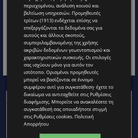
περιεχομένου, ανάλυση κοινού και
βελτίωση υπηρεσιών.
Προμηθευτές
τρίτων (1913)
ενδέχεται επίσης να
Η ΑΝΑΣΚΟΠΗΣΗ ΤΟΥ ΜΗΝΑ: Ένας Μάιος με
επεξεργάζονται τα δεδομένα σας για
κάλπες, κρίσεις και διπλωματικά σενάρια
αυτούς και άλλους σκοπούς,
συμπεριλαμβανομένης της χρήσης
CALENDAR
3 Ιουνίου, 2026
ακριβών δεδομένων γεωεντοπισμού και
Ένας πυκνός μήνας σε πολλά μέτωπα Ο Μάιος του
χαρακτηριστικών συσκευής. Οι επιλογές
2026 ήταν ένας μήνας με έντονο πολιτικό,
σας ισχύουν μόνο για αυτόν τον
οικονομικό, κοινωνικό και θεσμικό...
ιστότοπο. Ορισμένοι προμηθευτές
μπορεί να βασίζονται σε έννομο
συμφέρον αντί για συγκατάθεση· έχετε το
δικαίωμα να αντιταχθείτε στις
Ρυθμίσεις
Επικοινωνία:
marketing@oloimedia.com
διαφήμισης
. Μπορείτε να ανακαλέσετε τη
συγκατάθεσή σας οποιαδήποτε στιγμή
στις
Ρυθμίσεις cookies
.
Πολιτική
Απορρήτου