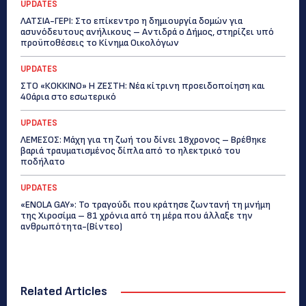
UPDATES
ΛΑΤΣΙΑ-ΓΕΡΙ: Στο επίκεντρο η δημιουργία δομών για
ασυνόδευτους ανήλικους – Αντιδρά ο Δήμος, στηρίζει υπό
προϋποθέσεις το Κίνημα Οικολόγων
UPDATES
ΣΤΟ «ΚΟΚΚΙΝΟ» Η ΖΕΣΤΗ: Νέα κίτρινη προειδοποίηση και
40άρια στο εσωτερικό
UPDATES
ΛΕΜΕΣΟΣ: Μάχη για τη ζωή του δίνει 18χρονος – Βρέθηκε
βαριά τραυματισμένος δίπλα από το ηλεκτρικό του
ποδήλατο
UPDATES
«ENOLA GAY»: Το τραγούδι που κράτησε ζωντανή τη μνήμη
της Χιροσίμα – 81 χρόνια από τη μέρα που άλλαξε την
ανθρωπότητα-(Bίντεο)
Related Articles