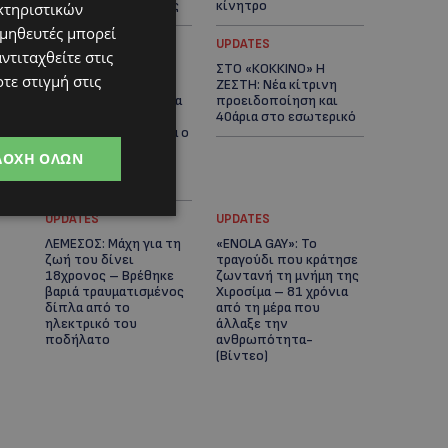
αστυνομικές έρευνες
κίνητρο
κτηριστικών
ομηθευτές μπορεί
UPDATES
UPDATES
ντιταχθείτε στις
ΛΑΤΣΙΑ-ΓΕΡΙ: Στο
ΣΤΟ «ΚΟΚΚΙΝΟ» Η
τε στιγμή στις
επίκεντρο η
ΖΕΣΤΗ: Νέα κίτρινη
δημιουργία δομών για
προειδοποίηση και
ασυνόδευτους
40άρια στο εσωτερικό
ανήλικους – Αντιδρά ο
Δήμος, στηρίζει υπό
ΔΟΧΉ ΌΛΩΝ
προϋποθέσεις το
Κίνημα Οικολόγων
UPDATES
UPDATES
ΛΕΜΕΣΟΣ: Μάχη για τη
«ENOLA GAY»: Το
ζωή του δίνει
τραγούδι που κράτησε
18χρονος – Βρέθηκε
ζωντανή τη μνήμη της
βαριά τραυματισμένος
Χιροσίμα – 81 χρόνια
δίπλα από το
από τη μέρα που
ηλεκτρικό του
άλλαξε την
ποδήλατο
ανθρωπότητα-
(Bίντεο)