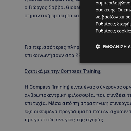
συμπεριλαμβανομ
ο Γιώργος Σάββα, Global Επικεφαλής του τομ
συσκευής. Οι επι
σημαντική εμπειρία και εξειδίκευση.
να βασίζονται σε
Ρυθμίσεις διαφή
Ρυθμίσεις cookie
ΕΜΦΆΝΙΣΗ 
Για περισσότερες πληροφορίες και εγγραφές
επικοινωνήσουν στο 22795000 ή στο
contac
Σχετικά με την Compass Training
Η Compass Training είναι ένας σύγχρονος ο
ανθρωποκεντρική φιλοσοφία, που συνδέει τ
επιτυχία. Μέσα από τη στρατηγική συνεργασ
εξειδικευμένα προγράμματα που ενισχύουν τ
πραγματικές ανάγκες της αγοράς.