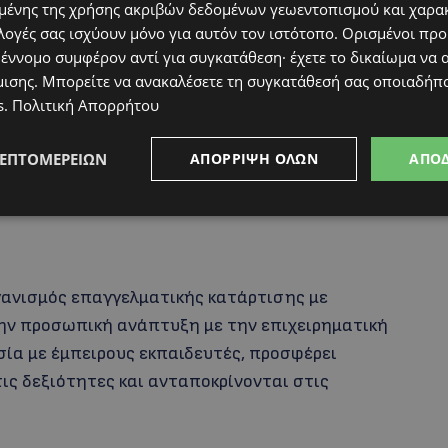
ένης της χρήσης ακριβών δεδομένων γεωεντοπισμού και χαρα
έα ESG στην Amdocs, οι οποίοι διαθέτουν
λογές σας ισχύουν μόνο για αυτόν τον ιστότοπο. Ορισμένοι πρ
 έννομο συμφέρον αντί για συγκατάθεση· έχετε το δικαίωμα να α
μισης
. Μπορείτε να ανακαλέσετε τη συγκατάθεσή σας οποιαδήπο
s
.
Πολιτική Απορρήτου
ΛΕΠΤΟΜΕΡΕΙΏΝ
ΑΠΌΡΡΙΨΗ ΌΛΩΝ
ΑΠΟ
, οι ενδιαφερόμενοι μπορούν να
t@thecompasstraining.com
.
ργανισμός επαγγελματικής κατάρτισης με
ην προσωπική ανάπτυξη με την επιχειρηματική
ία με έμπειρους εκπαιδευτές, προσφέρει
ις δεξιότητες και ανταποκρίνονται στις