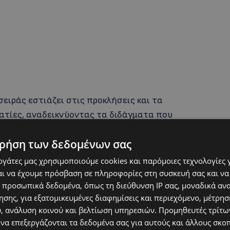
ειράς εστιάζει στις προκλήσεις και τα
τίες, αναδεικνύοντας τα διδάγματα που
τον τρόπο με τον οποίο αυτά μπορούν να
ρήση των δεδομένων σας
 επαγγελματικής ανάπτυξης. Οι συμμετέχοντες
υν την αντίληψή τους για την αποτυχία, να
εργάτες μας χρησιμοποιούμε cookies και παρόμοιες τεχνολογίες 
 και να ανακαλύψουν πώς μπορούν να
ι να έχουμε πρόσβαση σε πληροφορίες στη συσκευή σας και να
 προσωπικά δεδομένα, όπως τη διεύθυνση IP σας, μοναδικά αν
ιαίτερα στα πρώτα στάδια της καριέρας τους.
σης, για εξατομικευμένες διαφημίσεις και περιεχόμενο, μέτρη
υ, ανάλυση κοινού και βελτίωση υπηρεσιών.
Προμηθευτές τρίτων
ιος, Διευθύνων Σύμβουλος της Inchainvest Ltd,
 να επεξεργάζονται τα δεδομένα σας για αυτούς και άλλους σκο
Σχέσεων και Βιωσιμότητας στη Digital Tree και