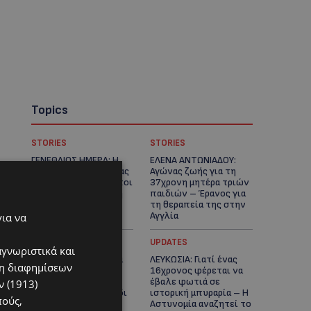
Topics
STORIES
STORIES
ΓΕΝΕΘΛΙΟΣ ΗΜΕΡΑ: Η
ΕΛΕΝΑ ΑΝΤΩΝΙΑΔΟΥ:
ηλικία είναι μόνο ένας
Αγώνας ζωής για τη
αριθμός – Οι άνθρωποι
37χρονη μητέρα τριών
και οι στιγμές είναι η
παιδιών – Έρανος για
πραγματική μας
τη θεραπεία της στην
ιστορία
Αγγλία
για να
UPDATES
UPDATES
αγνωριστικά και
ΚΑΤΑΓΓΕΛΙΑ: Για άνδρα
ΛΕΥΚΩΣΙΑ: Γιατί ένας
ση διαφημίσεων
που φέρεται να
16χρονος φέρεται να
παρενοχλούσε
έβαλε φωτιά σε
 (1913)
γυναίκες στο Δασούδι
ιστορική μπυραρία – Η
πούς,
– Σε εξέλιξη οι
Αστυνομία αναζητεί το