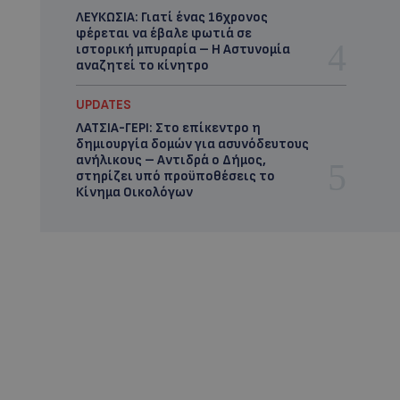
ΛΕΥΚΩΣΙΑ: Γιατί ένας 16χρονος
φέρεται να έβαλε φωτιά σε
ιστορική μπυραρία – Η Αστυνομία
αναζητεί το κίνητρο
UPDATES
ΛΑΤΣΙΑ-ΓΕΡΙ: Στο επίκεντρο η
δημιουργία δομών για ασυνόδευτους
ανήλικους – Αντιδρά ο Δήμος,
στηρίζει υπό προϋποθέσεις το
Κίνημα Οικολόγων