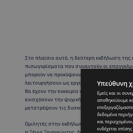
Στο πλαίσιο αυτό, η δεύτερη εκδήλωση της σ
πισωγυρίσματα που συναντούν οι επαγγελμα
μπορούν να προκύψουν από αυτά καθώς και 
Υπεύθυνη χ
λειτουργήσουν ως εργαλεία προσωπικής και
θα έχουν την ευκαιρία να επαναπροσδιορίσο
Εμείς και οι συν
ενισχύσουν την ψυχική τους ανθεκτικότητα
αποθηκεύουμε κα
επεξεργαζόμαστε
μετατρέψουν τις δυσκολίες σε ευκαιρίες, ιδ
δεδομένα περιήγη
και περιεχομένο
Ομιλητές στην εκδήλωση θα είναι ο Εύης Ζέν
ενδέχεται επίσης
η Ξένια Ξενοφώντος, Διευθύντρια Εταιρικών 