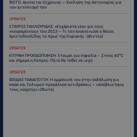
ΦΩΤΟ: Αγνοείται 51χρονος – Έκκληση της Αστυνομίας για
τον εντοπισμό του
UPDATES
ΣΤΑΥΡΟΣ ΓΙΑΛΛΟΥΡΙΔΗΣ: «Ευχάριστα νέα» για τους
«κουρεμένους» του 2013 – Τι του ανακοίνωσε ο Νίκος
Χριστοδουλίδης το πρωί της Κυριακής -(Βίντεο)
UPDATES
ΚΙΤΡΙΝΗ ΠΡΟΕΙΔΟΠΟΙΗΣΗ: Έτοιμοι για παραλία – Στους 40°C
και σήμερα η Κύπρος-Πότε θα τεθεί σε ισχύ
UPDATES
ΦΕΙΔΙΑΣ ΠΑΝΑΓΙΩΤΟΥ: Η εμφάνισή του στην εκδήλωση για
Ισαάκ και Σολωμού προκάλεσε αντιδράσεις – «Ασέβεια προς
τους νεκρούς»-(Φώτο)