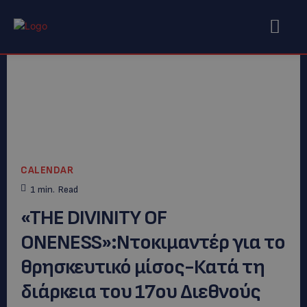
CALENDAR
1
min.
Read
«TΗΕ DIVINITY OF
ONENESS»:Nτοκιμαντέρ για το
θρησκευτικό μίσος-Κατά τη
διάρκεια του 17ου Διεθνούς