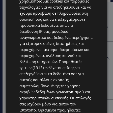
χρησιμοποιούμε cookies και παρόμοιες
τεχνολογίες για να αποθηκεύουμε και να
Hot this week
έχουμε πρόσβαση σε πληροφορίες στη
συσκευή σας και να επεξεργαζόμαστε
UPDATES
προσωπικά δεδομένα, όπως τη
ΦΡΑΓΜΑ ΚΛΗΡΟΥ: Πήγαν για ψάρεμα και άφησαν πίσω
διεύθυνση IP σας, μοναδικά
τους σκουπίδια – Εικόνες που προβληματίζουν-
(Φώτο)
αναγνωριστικά και δεδομένα περιήγησης,
για εξατομικευμένες διαφημίσεις και
LIFESTYLE
περιεχόμενο, μέτρηση διαφημίσεων και
ΝΙΚΟΣ ΚΑΛΟΓΕΡΟΠΟΥΛΟΣ: Έφυγε από τη ζωή ο
περιεχομένου, ανάλυση κοινού και
πολυτάλαντος καλλιτέχνης που ξεχώρισε σε θέατρο,
βελτίωση υπηρεσιών.
Προμηθευτές
κινηματογράφο και τηλεόραση-(Bίντεο)
τρίτων (1913)
ενδέχεται επίσης να
επεξεργάζονται τα δεδομένα σας για
UPDATES
αυτούς και άλλους σκοπούς,
ΜΑΡΙΑ ΜΑΡΚΟΥ «ΠΙΚΚΟΥΑ: Τον κατέγραψε η κάμερα να
μπαίνει στο σπίτι της –Έλειπε στο εξωτερικό
συμπεριλαμβανομένης της χρήσης
εκπροσωπώντας την Κύπρο: «Αύριο μπορεί να είναι
ακριβών δεδομένων γεωεντοπισμού και
κάποιος που...
χαρακτηριστικών συσκευής. Οι επιλογές
σας ισχύουν μόνο για αυτόν τον
CALENDAR
ιστότοπο. Ορισμένοι προμηθευτές
ΑΠΟ ΤΗΝ ΚΥΠΡΟ ΣΤΟ ΛΟΝΔΙΝΟ ΚΑΙ ΤΟ ΕΔΙΜΒΟΥΡΓΟ: Η