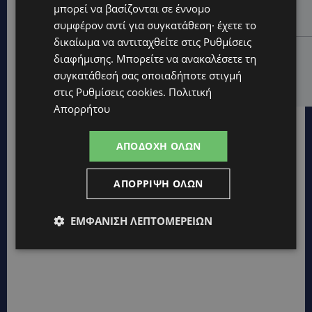
μπορεί να βασίζονται σε έννομο
Στέλλα Παπά γράφει τη δική της σελίδα στη διεθνή
εικαστική σκηνή
συμφέρον αντί για συγκατάθεση· έχετε το
δικαίωμα να αντιταχθείτε στις
Ρυθμίσεις
UPDATES
διαφήμισης
. Μπορείτε να ανακαλέσετε τη
ΦΩΤΟ: Αγνοείται 51χρονος – Έκκληση της
συγκατάθεσή σας οποιαδήποτε στιγμή
Αστυνομίας για τον εντοπισμό του
στις
Ρυθμίσεις cookies
.
Πολιτική
Απορρήτου
ΑΠΟΔΟΧΉ ΌΛΩΝ
ΑΠΌΡΡΙΨΗ ΌΛΩΝ
ΕΜΦΆΝΙΣΗ ΛΕΠΤΟΜΕΡΕΙΏΝ