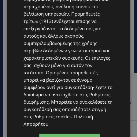
περιεχομένου, ανάλυση κοινού και
βελτίωση υπηρεσιών.
Προμηθευτές
τρίτων (1913)
ενδέχεται επίσης να
επεξεργάζονται τα δεδομένα σας για
αυτούς και άλλους σκοπούς,
συμπεριλαμβανομένης της χρήσης
ακριβών δεδομένων γεωεντοπισμού και
χαρακτηριστικών συσκευής. Οι επιλογές
σας ισχύουν μόνο για αυτόν τον
ιστότοπο. Ορισμένοι προμηθευτές
μπορεί να βασίζονται σε έννομο
Hot this week
συμφέρον αντί για συγκατάθεση· έχετε το
δικαίωμα να αντιταχθείτε στις
Ρυθμίσεις
UPDATES
διαφήμισης
. Μπορείτε να ανακαλέσετε τη
ΦΡΑΓΜΑ ΚΛΗΡΟΥ: Πήγαν για ψάρεμα και άφησαν πίσω
τους σκουπίδια – Εικόνες που προβληματίζουν-
συγκατάθεσή σας οποιαδήποτε στιγμή
(Φώτο)
στις
Ρυθμίσεις cookies
.
Πολιτική
Απορρήτου
LIFESTYLE
ΝΙΚΟΣ ΚΑΛΟΓΕΡΟΠΟΥΛΟΣ: Έφυγε από τη ζωή ο