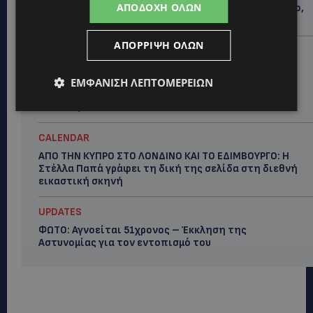
ΑΠΟΔΟΧΉ ΌΛΩΝ
πολυτάλαντος καλλιτέχνης που ξεχώρισε σε θέατρο,
κινηματογράφο και τηλεόραση-(Bίντεο)
ΑΠΌΡΡΙΨΗ ΌΛΩΝ
UPDATES
ΜΑΡΙΑ ΜΑΡΚΟΥ «ΠΙΚΚΟΥΑ: Τον κατέγραψε η κάμερα να
μπαίνει στο σπίτι της –Έλειπε στο εξωτερικό
ΕΜΦΆΝΙΣΗ ΛΕΠΤΟΜΕΡΕΙΏΝ
εκπροσωπώντας την Κύπρο: «Αύριο μπορεί να είναι
κάποιος που...
CALENDAR
ΑΠΟ ΤΗΝ ΚΥΠΡΟ ΣΤΟ ΛΟΝΔΙΝΟ ΚΑΙ ΤΟ ΕΔΙΜΒΟΥΡΓΟ: Η
Στέλλα Παπά γράφει τη δική της σελίδα στη διεθνή
εικαστική σκηνή
UPDATES
ΦΩΤΟ: Αγνοείται 51χρονος – Έκκληση της
Αστυνομίας για τον εντοπισμό του