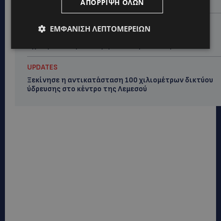
ΑΠΌΡΡΙΨΗ ΌΛΩΝ
και άτομα με αναπηρία-(Φώτο)
VIBE NEWS
ΕΜΦΆΝΙΣΗ ΛΕΠΤΟΜΕΡΕΙΏΝ
Διεθνώς αναγνωρισμένα κρασιά στην κορυφαία
σχέση ποιότητας-τιμής από τη Lidl Κύπρου
UPDATES
Ξεκίνησε η αντικατάσταση 100 χιλιομέτρων δικτύου
ύδρευσης στο κέντρο της Λεμεσού