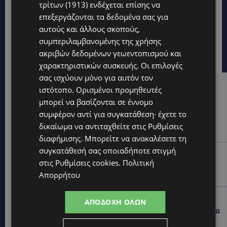
τρίτων (1913)
ενδέχεται επίσης να
επεξεργάζονται τα δεδομένα σας για
αυτούς και άλλους σκοπούς,
συμπεριλαμβανομένης της χρήσης
ακριβών δεδομένων γεωεντοπισμού και
χαρακτηριστικών συσκευής. Οι επιλογές
σας ισχύουν μόνο για αυτόν τον
ιστότοπο. Ορισμένοι προμηθευτές
Hot this week
μπορεί να βασίζονται σε έννομο
ΚΟΣΜΙΚΑ
συμφέρον αντί για συγκατάθεση· έχετε το
PERNERA BEACH HOTEL: Εκλεκτές παρουσίες στα 50
δικαίωμα να αντιταχθείτε στις
Ρυθμίσεις
χρόνια ενός ιστορικού ξενοδοχείου-Ποιους είδαμε
διαφήμισης
. Μπορείτε να ανακαλέσετε τη
συγκατάθεσή σας οποιαδήποτε στιγμή
UPDATES
στις
Ρυθμίσεις cookies
.
Πολιτική
ΦΟΝΟΣ ΣΤΗΝ ΚΕΡΥΝΕΙΑ: Νεκρός 40χρονος – Επτά
Απορρήτου
συλλήψεις, ο ένας τραυματισμένος
UPDATES
ΑΠΟΔΟΧΉ ΌΛΩΝ
ΛΑΡΝΑΚΑ: Παράπονα για την πρόσβαση στην παραλία
σκύλων – Πολίτες ζητούν λύσεις για ηλικιωμένους