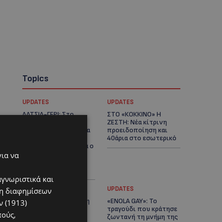
Topics
UPDATES
UPDATES
ΛΑΤΣΙΑ-ΓΕΡΙ: Στο
ΣΤΟ «ΚΟΚΚΙΝΟ» Η
επίκεντρο η
ΖΕΣΤΗ: Νέα κίτρινη
δημιουργία δομών για
προειδοποίηση και
ασυνόδευτους
40άρια στο εσωτερικό
ανήλικους – Αντιδρά ο
Δήμος, στηρίζει υπό
για να
προϋποθέσεις το
Κίνημα Οικολόγων
αγνωριστικά και
UPDATES
UPDATES
ση διαφημίσεων
ΛΕΜΕΣΟΣ: Μάχη για τη
«ENOLA GAY»: Το
 (1913)
ζωή του δίνει
τραγούδι που κράτησε
πούς,
18χρονος – Βρέθηκε
ζωντανή τη μνήμη της