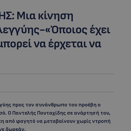
Σ: Mια κίνηση
λεγγύης-«Όποιος έχει
πορεί να έρχεται να
γγύης προς τον συνάνθρωπο του προέβη ο
σό. Ο Παντελής Πουταχίδης σε ανάρτησή του,
γκη από φαγητό να μεταβαίνουν χωρίς ντροπή
νε δωρεάν.