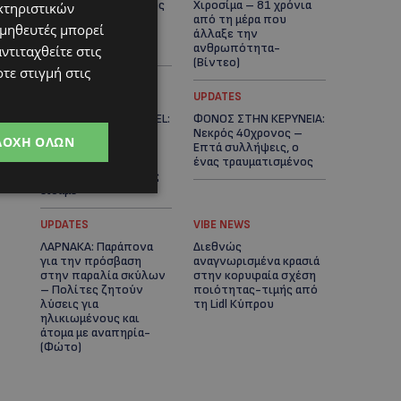
βαριά τραυματισμένος
Χιροσίμα – 81 χρόνια
κτηριστικών
δίπλα από το
από τη μέρα που
ομηθευτές μπορεί
ηλεκτρικό του
άλλαξε την
ποδήλατο
ανθρωπότητα-
ντιταχθείτε στις
(Bίντεο)
τε στιγμή στις
ΚΟΣΜΙΚΑ
UPDATES
PERNERA BEACH HOTEL:
ΦΟΝΟΣ ΣΤΗΝ ΚΕΡΥΝΕΙΑ:
Εκλεκτές παρουσίες
Νεκρός 40χρονος –
ΔΟΧΉ ΌΛΩΝ
στα 50 χρόνια ενός
Επτά συλλήψεις, ο
ιστορικού
ένας τραυματισμένος
ξενοδοχείου-Ποιους
είδαμε
UPDATES
VIBE NEWS
ΛΑΡΝΑΚΑ: Παράπονα
Διεθνώς
για την πρόσβαση
αναγνωρισμένα κρασιά
στην παραλία σκύλων
στην κορυφαία σχέση
– Πολίτες ζητούν
ποιότητας-τιμής από
λύσεις για
τη Lidl Κύπρου
ηλικιωμένους και
άτομα με αναπηρία-
(Φώτο)