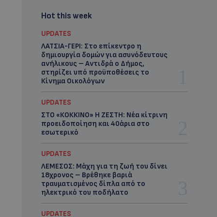
Hot this week
UPDATES
ΛΑΤΣΙΑ-ΓΕΡΙ: Στο επίκεντρο η
δημιουργία δομών για ασυνόδευτους
ανήλικους – Αντιδρά ο Δήμος,
στηρίζει υπό προϋποθέσεις το
Κίνημα Οικολόγων
UPDATES
ΣΤΟ «ΚΟΚΚΙΝΟ» Η ΖΕΣΤΗ: Νέα κίτρινη
προειδοποίηση και 40άρια στο
εσωτερικό
UPDATES
ΛΕΜΕΣΟΣ: Μάχη για τη ζωή του δίνει
18χρονος – Βρέθηκε βαριά
τραυματισμένος δίπλα από το
ηλεκτρικό του ποδήλατο
UPDATES