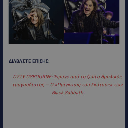
ΔΙΑΒΑΣΤΕ ΕΠΙΣΗΣ:
OZZY OSBOURNE: Έφυγε από τη ζωή ο θρυλικός
τραγουδιστής – Ο «Πρίγκιπας του Σκότους» των
Black Sabbath