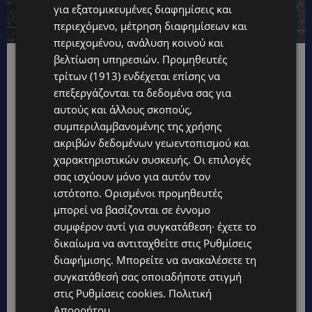
για εξατομικευμένες διαφημίσεις και
περιεχόμενο, μέτρηση διαφημίσεων και
περιεχομένου, ανάλυση κοινού και
βελτίωση υπηρεσιών.
Προμηθευτές
Ο Ozzy παντρεύτηκε το 1982 τη Σάρον
τρίτων (1913)
ενδέχεται επίσης να
Όσμπορν, μάνατζέρ του, με την οποία
επεξεργάζονται τα δεδομένα σας για
απέκτησε τρία παιδιά: την Έιμι, την Κέλι και
αυτούς και άλλους σκοπούς,
τον Τζακ. Η προσωπική του ζωή ήταν γεμάτη
συμπεριλαμβανομένης της χρήσης
ακριβών δεδομένων γεωεντοπισμού και
από δυσκολίες αλλά και από αφοσίωση στην
χαρακτηριστικών συσκευής. Οι επιλογές
οικογένεια.
Αξίζει να σημειωθεί ότι η
σας ισχύουν μόνο για αυτόν τον
αυτοβιογραφία του με τίτλο «Είμαι ο Ozzy»
ιστότοπο. Ορισμένοι προμηθευτές
(εκδόσεις Zoobus) κυκλοφορεί και στα ελληνικά,
μπορεί να βασίζονται σε έννομο
όπου ο ίδιος περιγράφει με ειλικρίνεια και
συμφέρον αντί για συγκατάθεση· έχετε το
χιούμορ τη ζωή του, από τις φτωχογειτονιές
δικαίωμα να αντιταχθείτε στις
Ρυθμίσεις
διαφήμισης
. Μπορείτε να ανακαλέσετε τη
του Aston, τα χρόνια των υπερβολών με
συγκατάθεσή σας οποιαδήποτε στιγμή
ναρκωτικά και αλκοόλ, έως τις πιο ήρεμες
στις
Ρυθμίσεις cookies
.
Πολιτική
φάσεις της ζωής του. Το βιβλίο φωτίζει όχι
Απορρήτου