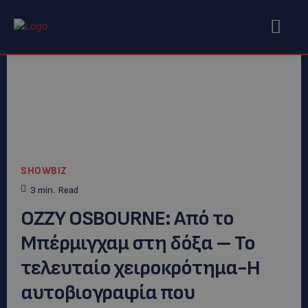
SHOWBIZ
3
min.
Read
OZZY OSBOURNE: Από το
Μπέρμιγχαμ στη δόξα – Το
τελευταίο χειροκρότημα-Η
αυτοβιογραφία που