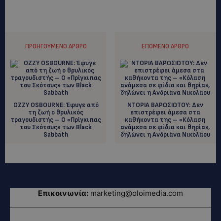
ΠΡΟΗΓΟΎΜΕΝΟ ΆΡΘΡΟ
ΕΠΌΜΕΝΟ ΆΡΘΡΟ
OZZY OSBOURNE: Έφυγε από
ΝΤΟΡΙΑ ΒΑΡΩΣΙΩΤΟΥ: Δεν
τη ζωή ο θρυλικός
επιστρέφει άμεσα στα
τραγουδιστής – Ο «Πρίγκιπας
καθήκοντα της – «Κόλαση
του Σκότους» των Black
ανάμεσα σε φίδια και θηρία»,
Sabbath
δηλώνει η Ανδριάνα Νικολάου
Επικοινωνία:
marketing@oloimedia.com