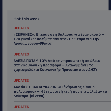
Hot this week
UPDATES
«ΣΕΙΡΗΝΕΣ»: Έπεσαν στη θάλασσα για έναν σκοπό –
120 γυναίκες κολύμπησαν στον Πρωταρά για την
Αροδαφνούσα-(Φώτο)
UPDATES
ΑΛΕΞΙΑ ΠΟΤΑΜΙΤΟΥ: Από την προσωπική απώλεια
στην κοινωνική προσφορά – Αναλαμβάνει το
χαρτοφυλάκιο Κοινωνικής Πρόνοιας στον ΔΗΣΥ
UPDATES
44ο ΦΕΣΤΙΒΑΛ ΛΕΥΚΑΡΩΝ: «Ο άνθρωπος είναι ο
πολιτισμός» – Η ξεχωριστή τιμή που επιφύλαξαν τα
Λεύκαρα-(Βίντεο)
UPDATES