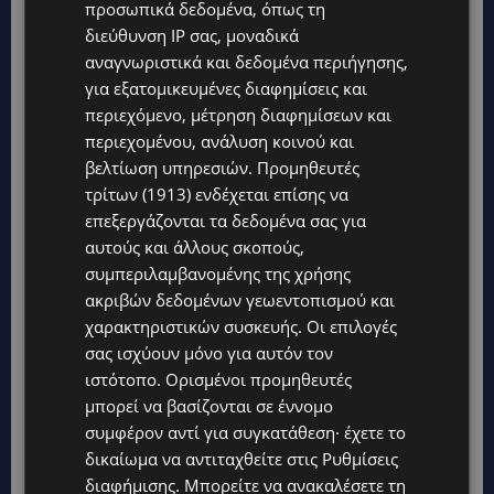
προσωπικά δεδομένα, όπως τη
αποκτούν αξία, όταν οι άνθρωποι πιστέψουν
διεύθυνση IP σας, μοναδικά
σε αυτές. Η πραγματική πρόκληση είναι να
αναγνωριστικά και δεδομένα περιήγησης,
για εξατομικευμένες διαφημίσεις και
τους εμπνεύσεις για να τις αγκαλιάσουν και να
περιεχόμενο, μέτρηση διαφημίσεων και
τις υλοποιήσουν μαζί. Ο ‘Μαγικός Κόσμος’ ήταν
περιεχομένου, ανάλυση κοινού και
η έκφραση ενός κοινού οράματος: να
βελτίωση υπηρεσιών.
Προμηθευτές
αποδώσουμε με έναν νέο και σύγχρονο τρόπο
τρίτων (1913)
ενδέχεται επίσης να
όλα όσα αντιπροσωπεύει η Χαραλαμπίδης
επεξεργάζονται τα δεδομένα σας για
Κρίστης. Αυτό που κρατάμε περισσότερο είναι
αυτούς και άλλους σκοπούς,
συμπεριλαμβανομένης της χρήσης
η εμπιστοσύνη και η συνεργασία που μας
ακριβών δεδομένων γεωεντοπισμού και
επέτρεψαν να ευθυγραμμίσουμε διαφορετικές
χαρακτηριστικών συσκευής. Οι επιλογές
ομάδες, δεξιότητες και τεχνολογίες γύρω από
σας ισχύουν μόνο για αυτόν τον
αυτό το όραμα και να δημιουργήσουμε κάτι που
ιστότοπο. Ορισμένοι προμηθευτές
εκφράζει αυθεντικά τόσο το brand όσο και τη
μπορεί να βασίζονται σε έννομο
φιλοδοξία που είχαμε όλοι γι’ αυτό, από την
συμφέρον αντί για συγκατάθεση· έχετε το
δικαίωμα να αντιταχθείτε στις
Ρυθμίσεις
πρώτη στιγμή. Αυτό είναι ο “Μαγικός Κόσμος».
διαφήμισης
. Μπορείτε να ανακαλέσετε τη
O «Μαγικός Κόσμος» της Χαραλαμπίδης