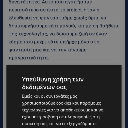
δυνατότητες. Αυτό που αγαπήσαμε
περισσότερο σε αυτό το project ήταν η
ελευθερία να φανταστούμε χωρίς όρια, να
δημιουργήσουμε κάτι μαγικό, και με τη βοήθεια
της τεχνολογίας, να δώσουμε ζωή σε έναν
κόσμο που μέχρι τότε υπήρχε μόνο στη
φαντασία μας και να τον κάνουμε
πραγματικότητα.
Και αυτό είναι για εμάς ίσως η μεγαλύτερη
Υπεύθυνη χρήση των
μαγεία πίσω από τον ‘Μαγικό Κόσμο».
δεδομένων σας
Εμείς και οι συνεργάτες μας
Χριστιάνα Χρυσοστόμου
χρησιμοποιούμε cookies και παρόμοιες
τεχνολογίες για να αποθηκεύουμε και να
Client Service Director DeLeMa McCann
έχουμε πρόσβαση σε πληροφορίες στη
συσκευή σας και να επεξεργαζόμαστε
«Στον χώρο της επικοινωνίας, οι μεγάλες ιδέες