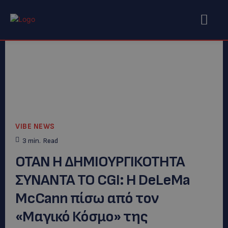
VIBE NEWS
3
min.
Read
ΟΤΑΝ Η ΔΗΜΙΟΥΡΓΙΚΟΤΗΤΑ
ΣΥΝΑΝΤΑ ΤΟ CGI: Η DeLeMa
McCann πίσω από τον
«Μαγικό Κόσμο» της