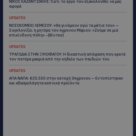
ΝΙΚΟΣ ΚΑΖΑΝΤΖΑΚΗΣ: Γιατί το έργο του εξακολουθεί να μας
αφορά
UPDATES
ΝΟΣΟΚΟΜΕΙΟ ΛΕΜΕΣΟΥ: «Θα γινόμουν εγώ τα μάτια του» –
Συγκλονίζει η μητέρα του 4χρονου Μάριου: «Ζούμε σε μια
επικίνδυνη πόλη» -(Βίντεο)
UPDATES
ΤΡΑΓΩΔΙΑ ΣΤΗΝ ΞΥΛΟΦΑΓΟΥ: Η δικαστική απόφαση που κρατά
τον πατέρα μακριά από την κηδεία των παιδιών του
UPDATES
ΑΓΙΑ ΝΑΠΑ: €25.555 στην κατοχή 34χρονου – Εντοπίστηκαν
και αδασμολόγητα καπνικά προϊόντα