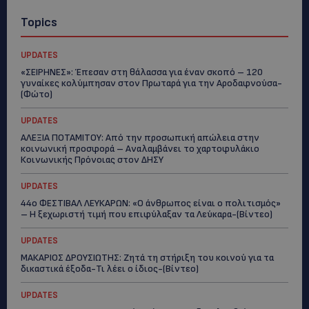
Topics
UPDATES
«ΣΕΙΡΗΝΕΣ»: Έπεσαν στη θάλασσα για έναν σκοπό – 120
γυναίκες κολύμπησαν στον Πρωταρά για την Αροδαφνούσα-
(Φώτο)
UPDATES
ΑΛΕΞΙΑ ΠΟΤΑΜΙΤΟΥ: Από την προσωπική απώλεια στην
κοινωνική προσφορά – Αναλαμβάνει το χαρτοφυλάκιο
Κοινωνικής Πρόνοιας στον ΔΗΣΥ
UPDATES
44ο ΦΕΣΤΙΒΑΛ ΛΕΥΚΑΡΩΝ: «Ο άνθρωπος είναι ο πολιτισμός»
– Η ξεχωριστή τιμή που επιφύλαξαν τα Λεύκαρα-(Βίντεο)
UPDATES
ΜΑΚΑΡΙΟΣ ΔΡΟΥΣΙΩΤΗΣ: Ζητά τη στήριξη του κοινού για τα
δικαστικά έξοδα-Τι λέει ο ίδιος-(Βίντεο)
UPDATES