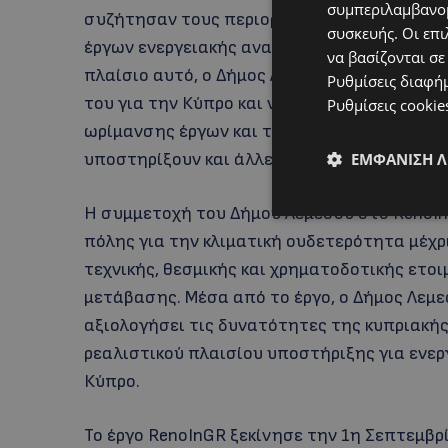
συμπεριλαμβανομ
συζήτησαν τους περιορισμούς και τις προκ
συσκευής. Οι επι
έργων ενεργειακής αναβάθμισης και αντάλλ
να βασίζονται σε
πλαίσιο αυτό, ο Δήμος Λεμεσού είχε την ευκ
Ρυθμίσεις διαφή
του για την Κύπρο και να υπογραμμίσει τη 
Ρυθμίσεις cookie
ωρίμανσης έργων και της ανάπτυξης εφαρμ
υποστηρίξουν και άλλες τοπικές αρχές.
ΕΜΦΆΝΙΣΗ 
Η συμμετοχή του Δήμου Λεμεσού στο RenoIn
πόλης για την κλιματική ουδετερότητα μέχρι
τεχνικής, θεσμικής και χρηματοδοτικής ετο
μετάβασης. Μέσα από το έργο, ο Δήμος Λεμε
αξιολογήσει τις δυνατότητες της κυπριακή
ρεαλιστικού πλαισίου υποστήριξης για ενερ
Κύπρο.
Το έργο RenoInGR ξεκίνησε την 1η Σεπτεμβρ