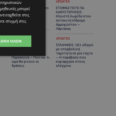
UPDATES
UPDATES
κτηριστικών
VIRAL: Κοράκι πήρε στο
ΕΤΟΙΜΑΣΤΕΙΤΕ ΓΙΑ
ομηθευτές μπορεί
κυνήγι γυναίκα – Η
ΚΑΘΥΣΤΕΡΗΣΕΙΣ:
ντιταχθείτε στις
απρόσμενη επίθεση
Κλειστή λωρίδα στον
καταγράφηκε σε
αυτοκινητόδρομο
τε στιγμή στις
βίντεο
Αμμοχώστου –
Λάρνακας
UPDATES
UPDATES
ΔΟΧΉ ΌΛΩΝ
ΙΣΑΑΚ-ΣΟΛΩΜΟΥ:
ΣΥΛΛΗΨΕΙΣ: 161 οδηγοί
Κλείνουν συμβολικά
με υπερβολική
οδοφράγματα την
ταχύτητα σε μία νύχτα
Παρασκευή – Πού και τι
– Η παράβαση που
ώρα θα γίνουν οι
κυριάρχησε στους
δράσεις
ελέγχους