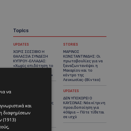
Topics
UPDATES
STORIES
ΧΩΡΙΣ ΣΩΣΣΙΒΙΟ Η
ΜΑΡΙΝΟΣ
ΘΑΛΑΣΣΙΑ ΣΥΝΔΕΣΗ
ΚΩΝΣΤΑΝΤΙΝΙΔΗΣ: Οι
ΚΥΠΡΟΥ-ΕΛΛΑΔΑΣ:
πρωτοβουλίες για να
«Χωρίς επιδότηση το
ξαναζωντανέψει η
πλοίο δεν θα
Μακαρίου και το
ξανασηκώσει άγκυρα»
κέντρο της
Λευκωσίας-(Βίντεο)
για να
UPDATES
UPDATES
ΤΡΟΧΑΙΟ ΣΤΗΝ
ΔΕΝ ΥΠΟΧΩΡΕΙ Ο
ΛΕΥΚΩΣΙΑ: Χειροπέδες
ΚΑΥΣΩΝΑΣ: Νέα κίτρινη
αγνωριστικά και
και στη σύζυγο του
προειδοποίηση για
ση διαφημίσεων
27χρονου – Φέρεται
40άρια – Πότε τίθεται
να παραπλάνησε την
σε ισχύ
 (1913)
Αστυνομία
πούς,