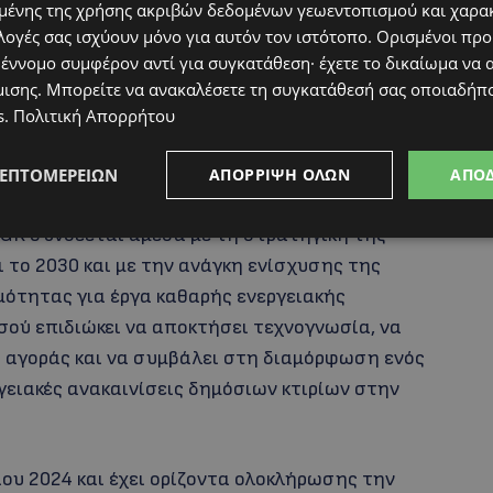
ένης της χρήσης ακριβών δεδομένων γεωεντοπισμού και χαρα
λήσεις που εντοπίζονται στην προετοιμασία
λογές σας ισχύουν μόνο για αυτόν τον ιστότοπο. Ορισμένοι πρ
αξαν απόψεις για τα επόμενα βήματα. Στο
 έννομο συμφέρον αντί για συγκατάθεση· έχετε το δικαίωμα να α
αιρία να παρουσιάσει τη μέχρι σήμερα εργασία
μισης
. Μπορείτε να ανακαλέσετε τη συγκατάθεσή σας οποιαδήπο
σημασία της μεταφοράς τεχνογνωσίας, της
s
.
Πολιτική Απορρήτου
όσιμων εργαλείων που μπορούν μελλοντικά να
ΛΕΠΤΟΜΕΡΕΙΏΝ
ΑΠΌΡΡΙΨΗ ΌΛΩΝ
ΑΠΟ
GR συνδέεται άμεσα με τη στρατηγική της
 το 2030 και με την ανάγκη ενίσχυσης της
ιμότητας για έργα καθαρής ενεργειακής
σού επιδιώκει να αποκτήσει τεχνογνωσία, να
ς αγοράς και να συμβάλει στη διαμόρφωση ενός
γειακές ανακαινίσεις δημόσιων κτιρίων στην
ίου 2024 και έχει ορίζοντα ολοκλήρωσης την