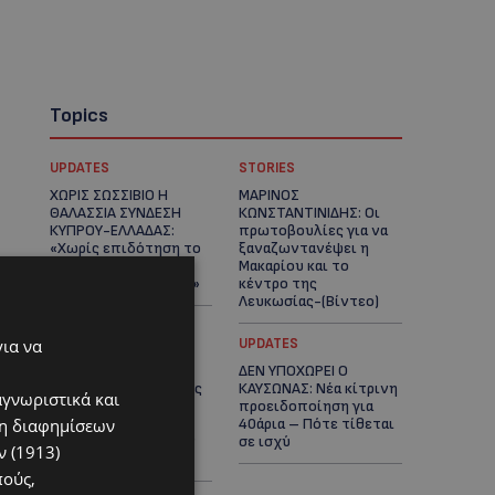
Topics
UPDATES
STORIES
ΧΩΡΙΣ ΣΩΣΣΙΒΙΟ Η
ΜΑΡΙΝΟΣ
ΘΑΛΑΣΣΙΑ ΣΥΝΔΕΣΗ
ΚΩΝΣΤΑΝΤΙΝΙΔΗΣ: Οι
ΚΥΠΡΟΥ-ΕΛΛΑΔΑΣ:
πρωτοβουλίες για να
«Χωρίς επιδότηση το
ξαναζωντανέψει η
πλοίο δεν θα
Μακαρίου και το
ξανασηκώσει άγκυρα»
κέντρο της
Λευκωσίας-(Βίντεο)
για να
UPDATES
UPDATES
ΤΡΟΧΑΙΟ ΣΤΗΝ
ΔΕΝ ΥΠΟΧΩΡΕΙ Ο
ΛΕΥΚΩΣΙΑ: Χειροπέδες
ΚΑΥΣΩΝΑΣ: Νέα κίτρινη
αγνωριστικά και
και στη σύζυγο του
προειδοποίηση για
ση διαφημίσεων
27χρονου – Φέρεται
40άρια – Πότε τίθεται
να παραπλάνησε την
σε ισχύ
 (1913)
Αστυνομία
πούς,