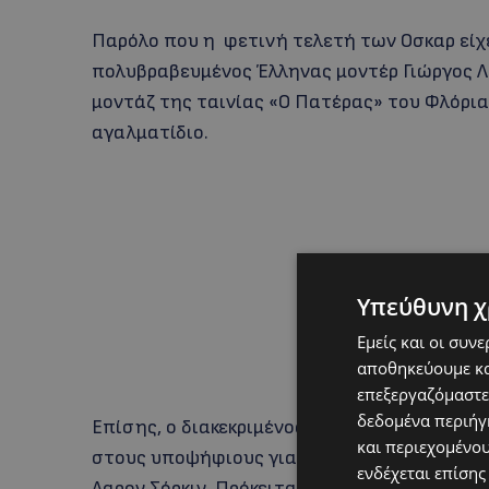
Παρόλο που η φετινή τελετή των Οσκαρ είχε
πολυβραβευμένος Έλληνας μοντέρ Γιώργος Λ
μοντάζ της ταινίας «Ο Πατέρας» του Φλόρια
αγαλματίδιο.
Υπεύθυνη χ
Εμείς και οι συν
αποθηκεύουμε κα
επεξεργαζόμαστε
δεδομένα περιήγη
Επίσης, ο διακεκριμένος διευθυντής φωτο
και περιεχομένο
στους υποψήφιους για τη διεύθυνση φωτογρ
ενδέχεται επίσης
Ααρον Σόρκιν. Πρόκειται για τη δεύτερη υ