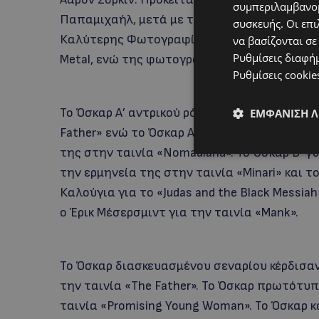
συμπεριλαμβανομ
Παπαμιχαήλ, μετά με τη «Nebraska» του Αλ
συσκευής. Οι επι
Καλύτερης Φωτογραφίας το 2014. Το Όσκαρ 
να βασίζονται σε
Ρυθμίσεις διαφή
Metal, ενώ της φωτογραφίας στην ταινία Ma
Ρυθμίσεις cookie
Το Όσκαρ Α’ αντρικού ρόλου κέρδισε ο Άντονι
ΕΜΦΆΝΙΣΗ 
Father» ενώ το Όσκαρ Α’ Γυναικείου ρόλου κ
της στην ταινία «Nomadland». Το Όσκαρ Β’ γυ
την ερμηνεία της στην ταινία «Minari» και τ
Καλούγια για το «Judas and the Black Messi
ο Έρικ Μέσερσμιντ για την ταινία «Mank».
Το Όσκαρ διασκευασμένου σεναρίου κέρδισαν
την ταινία «The Father». Το Όσκαρ πρωτότυ
ταινία «Promising Young Woman». Το Όσκαρ 