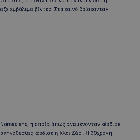
 από τους διοργανωτές να το κάνουν όσο η
αζε εμβόλιμα βίντεο. Στο κοινό βρίσκονταν
 Nomadland, η οποία όπως αναμένονταν κέρδισε
σκηνοθεσίας κέρδισε η Κλόι Ζάο . Η 39χρονη