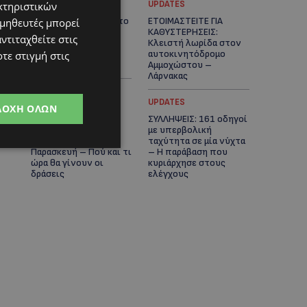
UPDATES
UPDATES
κτηριστικών
VIRAL: Κοράκι πήρε στο
ΕΤΟΙΜΑΣΤΕΙΤΕ ΓΙΑ
ομηθευτές μπορεί
κυνήγι γυναίκα – Η
ΚΑΘΥΣΤΕΡΗΣΕΙΣ:
ντιταχθείτε στις
απρόσμενη επίθεση
Κλειστή λωρίδα στον
καταγράφηκε σε
αυτοκινητόδρομο
τε στιγμή στις
βίντεο
Αμμοχώστου –
Λάρνακας
UPDATES
UPDATES
ΔΟΧΉ ΌΛΩΝ
ΙΣΑΑΚ-ΣΟΛΩΜΟΥ:
ΣΥΛΛΗΨΕΙΣ: 161 οδηγοί
Κλείνουν συμβολικά
με υπερβολική
οδοφράγματα την
ταχύτητα σε μία νύχτα
Παρασκευή – Πού και τι
– Η παράβαση που
ώρα θα γίνουν οι
κυριάρχησε στους
δράσεις
ελέγχους