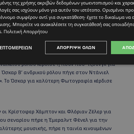
ένης της χρήσης ακριβών δεδομένων γεωεντοπισμού και χαρα
εξάντερ Πέιν που ήταν υποψήφιος για Οσκαρ
λογές σας ισχύουν μόνο για αυτόν τον ιστότοπο. Ορισμένοι πρ
καλύτερου μοντάζ πήγε στην ταινία Sound of
 έννομο συμφέρον αντί για συγκατάθεση· έχετε το δικαίωμα να α
μισης
. Μπορείτε να ανακαλέσετε τη συγκατάθεσή σας οποιαδήπο
nk.
s
.
Πολιτική Απορρήτου
 Χόπκινς για την ερμηνεία του στην ταινία «The
ΛΕΠΤΟΜΕΡΕΙΏΝ
ΑΠΌΡΡΙΨΗ ΌΛΩΝ
ΑΠΟ
έρδισε η Φράνσις ΜακΝτόρμαντ για την ερμηνεία
ναικείου ρόλου κέρδισε η Γιουν Γιου-τζουνγκ για
ο Όσκαρ Β’ ανδρικού ρόλου πήγε στον Ντάνιελ
ah». Το Όσκαρ για καλύτερη Φωτογραφία κέρδισε
 οι Κρίστοφερ Χάμπτον και Φλόριαν Ζέλερ για
που σεναρίου πήρε η Έμεραλντ Φένελ για την
καλύτερης μουσικής, πήρε η ταινία κινουμένων