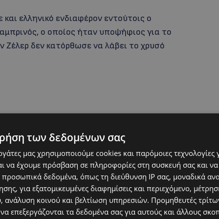
 και ελληνικό ενδιαφέρον εντούτοις ο
αμπρινός, ο οποίος ήταν υποψήφιος για το
ν Ζέλερ δεν κατόρθωσε να λάβει το χρυσό
ρήση των δεδομένων σας
εργάτες μας χρησιμοποιούμε cookies και παρόμοιες τεχνολογίες 
ι να έχουμε πρόσβαση σε πληροφορίες στη συσκευή σας και να
 προσωπικά δεδομένα, όπως τη διεύθυνση IP σας, μοναδικά αν
σης, για εξατομικευμένες διαφημίσεις και περιεχόμενο, μέτρη
γραφίας Φαίδων Παπαμιχαήλ ήταν ανάμεσα
υ, ανάλυση κοινού και βελτίωση υπηρεσιών.
Προμηθευτές τρίτων
αφίας της «Δίκης των 7 του Σικάγου» του
 να επεξεργάζονται τα δεδομένα σας για αυτούς και άλλους σκο
ποψηφιότητα στα Όσκαρ για τον Φαίδωνα