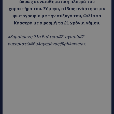
άκρως συναισθηματική πλευρά του
χαρακτήρα του. Σήμερα, ο ίδιος ανάρτησε μια
φωτογραφία με την σύζυγό του, Φιλίππα
Καρσερά με αφορμή τα 21 χρόνια γάμου.
«Χαρούμενη 21η Επέτειο#Σ’ αγαπώ#Σ’
ευχαριστώ#Ευλογημένος@phkarsera».