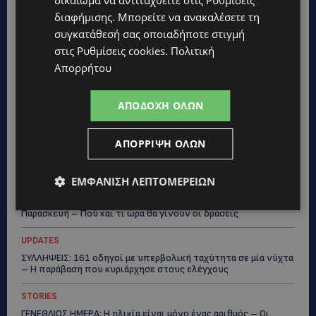
διαφήμισης
. Μπορείτε να ανακαλέσετε τη
συγκατάθεσή σας οποιαδήποτε στιγμή
Topics
στις
Ρυθμίσεις cookies
.
Πολιτική
Απορρήτου
UPDATES
VIRAL: Κοράκι πήρε στο κυνήγι γυναίκα – Η απρόσμενη
επίθεση καταγράφηκε σε βίντεο
ΑΠΟΔΟΧΉ ΌΛΩΝ
UPDATES
ΑΠΌΡΡΙΨΗ ΌΛΩΝ
ΕΤΟΙΜΑΣΤΕΙΤΕ ΓΙΑ ΚΑΘΥΣΤΕΡΗΣΕΙΣ: Κλειστή λωρίδα στον
αυτοκινητόδρομο Αμμοχώστου – Λάρνακας
ΕΜΦΆΝΙΣΗ ΛΕΠΤΟΜΕΡΕΙΏΝ
UPDATES
ΙΣΑΑΚ-ΣΟΛΩΜΟΥ: Κλείνουν συμβολικά οδοφράγματα την
Παρασκευή – Πού και τι ώρα θα γίνουν οι δράσεις
UPDATES
ΣΥΛΛΗΨΕΙΣ: 161 οδηγοί με υπερβολική ταχύτητα σε μία νύχτα
– Η παράβαση που κυριάρχησε στους ελέγχους
STORIES
ΓΕΝΕΘΛΙΟΣ ΗΜΕΡΑ: Η ηλικία είναι μόνο ένας αριθμός – Οι