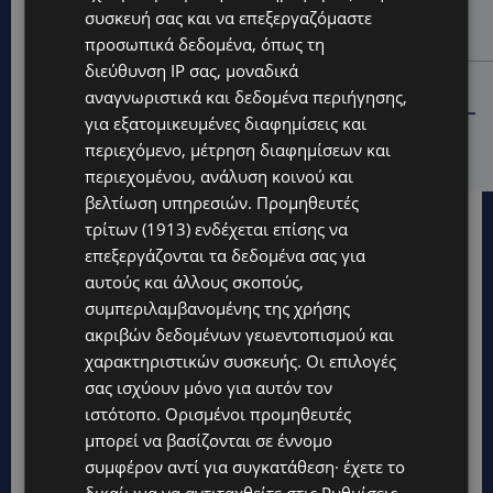
συσκευή σας και να επεξεργαζόμαστε
μία νύχτα – Η παράβαση που κυριάρχησε στους
ελέγχους
προσωπικά δεδομένα, όπως τη
διεύθυνση IP σας, μοναδικά
STORIES
αναγνωριστικά και δεδομένα περιήγησης,
ΓΕΝΕΘΛΙΟΣ ΗΜΕΡΑ: Η ηλικία είναι μόνο ένας αριθμός –
για εξατομικευμένες διαφημίσεις και
Οι άνθρωποι και οι στιγμές είναι η πραγματική μας
περιεχόμενο, μέτρηση διαφημίσεων και
ιστορία
περιεχομένου, ανάλυση κοινού και
βελτίωση υπηρεσιών.
Προμηθευτές
τρίτων (1913)
ενδέχεται επίσης να
επεξεργάζονται τα δεδομένα σας για
αυτούς και άλλους σκοπούς,
συμπεριλαμβανομένης της χρήσης
ακριβών δεδομένων γεωεντοπισμού και
χαρακτηριστικών συσκευής. Οι επιλογές
σας ισχύουν μόνο για αυτόν τον
ιστότοπο. Ορισμένοι προμηθευτές
μπορεί να βασίζονται σε έννομο
συμφέρον αντί για συγκατάθεση· έχετε το
δικαίωμα να αντιταχθείτε στις
Ρυθμίσεις