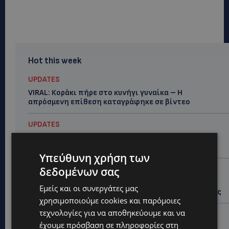
Hot this week
UPDATES
VIRAL: Κοράκι πήρε στο κυνήγι γυναίκα – Η
απρόσμενη επίθεση καταγράφηκε σε βίντεο
UPDATES
ΕΤΟΙΜΑΣΤΕΙΤΕ ΓΙΑ ΚΑΘΥΣΤΕΡΗΣΕΙΣ: Κλειστή λωρίδα
στον αυτοκινητόδρομο Αμμοχώστου – Λάρνακας
Υπεύθυνη χρήση των
δεδομένων σας
UPDATES
ΙΣΑΑΚ-ΣΟΛΩΜΟΥ: Κλείνουν συμβολικά οδοφράγματα
Εμείς και οι συνεργάτες μας
την Παρασκευή – Πού και τι ώρα θα γίνουν οι δράσεις
χρησιμοποιούμε cookies και παρόμοιες
τεχνολογίες για να αποθηκεύουμε και να
UPDATES
έχουμε πρόσβαση σε πληροφορίες στη
ΣΥΛΛΗΨΕΙΣ: 161 οδηγοί με υπερβολική ταχύτητα σε