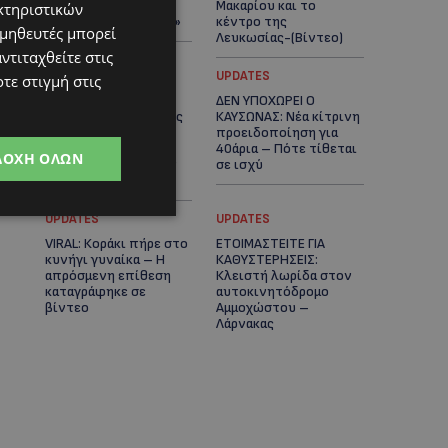
πλοίο δεν θα
Μακαρίου και το
κτηριστικών
ξανασηκώσει άγκυρα»
κέντρο της
ομηθευτές μπορεί
Λευκωσίας-(Βίντεο)
ντιταχθείτε στις
UPDATES
UPDATES
τε στιγμή στις
ΤΡΟΧΑΙΟ ΣΤΗΝ
ΔΕΝ ΥΠΟΧΩΡΕΙ Ο
ΛΕΥΚΩΣΙΑ: Χειροπέδες
ΚΑΥΣΩΝΑΣ: Νέα κίτρινη
και στη σύζυγο του
προειδοποίηση για
27χρονου – Φέρεται
40άρια – Πότε τίθεται
ΔΟΧΉ ΌΛΩΝ
να παραπλάνησε την
σε ισχύ
Αστυνομία
UPDATES
UPDATES
VIRAL: Κοράκι πήρε στο
ΕΤΟΙΜΑΣΤΕΙΤΕ ΓΙΑ
κυνήγι γυναίκα – Η
ΚΑΘΥΣΤΕΡΗΣΕΙΣ:
απρόσμενη επίθεση
Κλειστή λωρίδα στον
καταγράφηκε σε
αυτοκινητόδρομο
βίντεο
Αμμοχώστου –
Λάρνακας