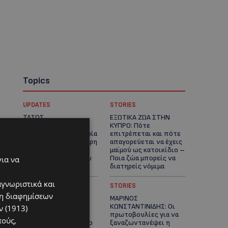
Topics
UPDATES
STORIES
ΤΑΣΟΣ
ΕΞΩΤΙΚΑ ΖΩΑ ΣΤΗΝ
ΧΑΤΖΗΓΙΟΒΑΝΗΣ: Η
ΚΥΠΡΟ: Πότε
συγκλονιστική ιστορία
επιτρέπεται και πότε
του 12χρονου Δημήτρη
απαγορεύεται να έχεις
και η δωρεά των
μαϊμού ως κατοικίδιο –
12.500 ευρώ που του
Ποια ζώα μπορείς να
για να
έδωσε ελπίδα
διατηρείς νόμιμα
αγνωριστικά και
UPDATES
STORIES
ση διαφημίσεων
ΧΩΡΙΣ ΣΩΣΣΙΒΙΟ Η
ΜΑΡΙΝΟΣ
ΘΑΛΑΣΣΙΑ ΣΥΝΔΕΣΗ
ΚΩΝΣΤΑΝΤΙΝΙΔΗΣ: Οι
 (1913)
ΚΥΠΡΟΥ-ΕΛΛΑΔΑΣ:
πρωτοβουλίες για να
πούς,
«Χωρίς επιδότηση το
ξαναζωντανέψει η