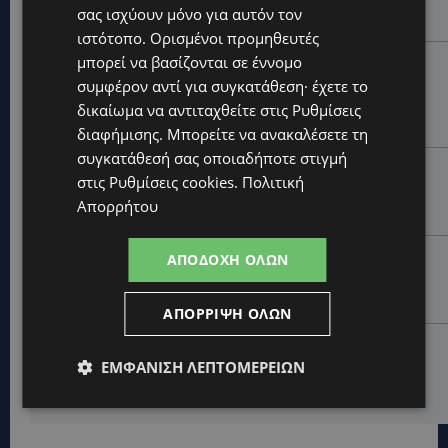
ξαναζωντανέψει η Μακαρίου και το κέντρο της
σας ισχύουν μόνο για αυτόν τον
Λευκωσίας-(Βίντεο)
ιστότοπο. Ορισμένοι προμηθευτές
μπορεί να βασίζονται σε έννομο
UPDATES
συμφέρον αντί για συγκατάθεση· έχετε το
ΤΡΟΧΑΙΟ ΣΤΗΝ ΛΕΥΚΩΣΙΑ: Χειροπέδες και στη σύζυγο
του 27χρονου – Φέρεται να παραπλάνησε την
δικαίωμα να αντιταχθείτε στις
Ρυθμίσεις
Αστυνομία
διαφήμισης
. Μπορείτε να ανακαλέσετε τη
συγκατάθεσή σας οποιαδήποτε στιγμή
UPDATES
στις
Ρυθμίσεις cookies
.
Πολιτική
ΔΕΝ ΥΠΟΧΩΡΕΙ Ο ΚΑΥΣΩΝΑΣ: Νέα κίτρινη
Απορρήτου
προειδοποίηση για 40άρια – Πότε τίθεται σε ισχύ
UPDATES
ΑΠΟΔΟΧΉ ΌΛΩΝ
VIRAL: Κοράκι πήρε στο κυνήγι γυναίκα – Η
απρόσμενη επίθεση καταγράφηκε σε βίντεο
ΑΠΌΡΡΙΨΗ ΌΛΩΝ
UPDATES
ΕΜΦΆΝΙΣΗ ΛΕΠΤΟΜΕΡΕΙΏΝ
ΕΤΟΙΜΑΣΤΕΙΤΕ ΓΙΑ ΚΑΘΥΣΤΕΡΗΣΕΙΣ: Κλειστή λωρίδα
στον αυτοκινητόδρομο Αμμοχώστου – Λάρνακας