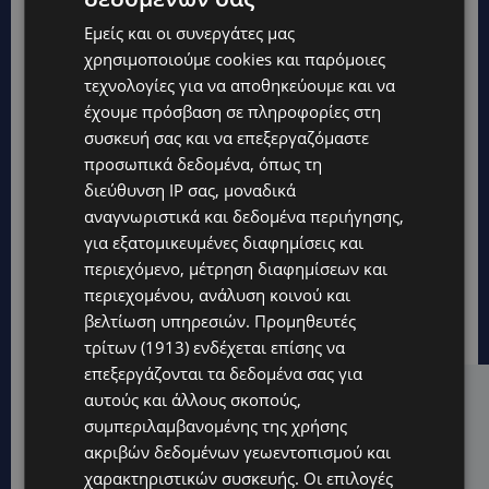
Εμείς και οι συνεργάτες μας
χρησιμοποιούμε cookies και παρόμοιες
τεχνολογίες για να αποθηκεύουμε και να
έχουμε πρόσβαση σε πληροφορίες στη
συσκευή σας και να επεξεργαζόμαστε
προσωπικά δεδομένα, όπως τη
διεύθυνση IP σας, μοναδικά
αναγνωριστικά και δεδομένα περιήγησης,
για εξατομικευμένες διαφημίσεις και
περιεχόμενο, μέτρηση διαφημίσεων και
περιεχομένου, ανάλυση κοινού και
βελτίωση υπηρεσιών.
Προμηθευτές
τρίτων (1913)
ενδέχεται επίσης να
επεξεργάζονται τα δεδομένα σας για
αυτούς και άλλους σκοπούς,
Hot this week
συμπεριλαμβανομένης της χρήσης
STORIES
ακριβών δεδομένων γεωεντοπισμού και
ΜΑΡΙΝΟΣ ΚΩΝΣΤΑΝΤΙΝΙΔΗΣ: Οι πρωτοβουλίες για να
χαρακτηριστικών συσκευής. Οι επιλογές