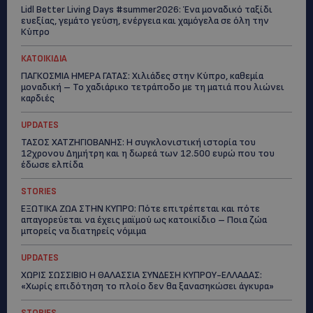
Lidl Better Living Days #summer2026: Ένα μοναδικό ταξίδι
ευεξίας, γεμάτο γεύση, ενέργεια και χαμόγελα σε όλη την
Κύπρο
ΚΑΤΟΙΚΙΔΙΑ
ΠΑΓΚΟΣΜΙΑ ΗΜΕΡΑ ΓΑΤΑΣ: Χιλιάδες στην Κύπρο, καθεμία
μοναδική – Το χαδιάρικο τετράποδο με τη ματιά που λιώνει
καρδιές
UPDATES
ΤΑΣΟΣ ΧΑΤΖΗΓΙΟΒΑΝΗΣ: Η συγκλονιστική ιστορία του
12χρονου Δημήτρη και η δωρεά των 12.500 ευρώ που του
έδωσε ελπίδα
STORIES
ΕΞΩΤΙΚΑ ΖΩΑ ΣΤΗΝ ΚΥΠΡΟ: Πότε επιτρέπεται και πότε
απαγορεύεται να έχεις μαϊμού ως κατοικίδιο – Ποια ζώα
μπορείς να διατηρείς νόμιμα
UPDATES
ΧΩΡΙΣ ΣΩΣΣΙΒΙΟ Η ΘΑΛΑΣΣΙΑ ΣΥΝΔΕΣΗ ΚΥΠΡΟΥ-ΕΛΛΑΔΑΣ:
«Χωρίς επιδότηση το πλοίο δεν θα ξανασηκώσει άγκυρα»