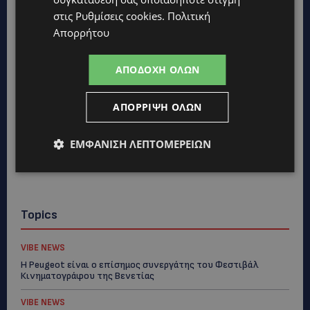
στις
Ρυθμίσεις cookies
.
Πολιτική
Απορρήτου
ΑΠΟΔΟΧΉ ΌΛΩΝ
ΑΠΌΡΡΙΨΗ ΌΛΩΝ
ΕΜΦΆΝΙΣΗ ΛΕΠΤΟΜΕΡΕΙΏΝ
Topics
VIBE NEWS
Η Peugeot είναι ο επίσημος συνεργάτης του Φεστιβάλ
Κινηματογράφου της Βενετίας
VIBE NEWS