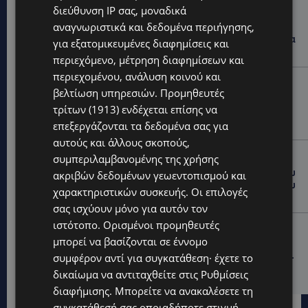
VIBE NEWS
διεύθυνση IP σας, μοναδικά
αναγνωριστικά και δεδομένα περιήγησης,
Lidl Better Living Days #summer2026: Ένα μοναδικό
ταξίδι ευεξίας, γεμάτο γεύση, ενέργεια και χαμόγελα
για εξατομικευμένες διαφημίσεις και
σε όλη την Κύπρο
περιεχόμενο, μέτρηση διαφημίσεων και
περιεχομένου, ανάλυση κοινού και
ΚΑΤΟΙΚΙΔΙΑ
βελτίωση υπηρεσιών.
Προμηθευτές
ΠΑΓΚΟΣΜΙΑ ΗΜΕΡΑ ΓΑΤΑΣ: Χιλιάδες στην Κύπρο,
τρίτων (1913)
ενδέχεται επίσης να
καθεμία μοναδική – Το χαδιάρικο τετράποδο με τη
ματιά που λιώνει καρδιές
επεξεργάζονται τα δεδομένα σας για
αυτούς και άλλους σκοπούς,
UPDATES
συμπεριλαμβανομένης της χρήσης
ΤΑΣΟΣ ΧΑΤΖΗΓΙΟΒΑΝΗΣ: Η συγκλονιστική ιστορία του
ακριβών δεδομένων γεωεντοπισμού και
12χρονου Δημήτρη και η δωρεά των 12.500 ευρώ που
χαρακτηριστικών συσκευής. Οι επιλογές
του έδωσε ελπίδα
σας ισχύουν μόνο για αυτόν τον
ιστότοπο. Ορισμένοι προμηθευτές
STORIES
μπορεί να βασίζονται σε έννομο
ΕΞΩΤΙΚΑ ΖΩΑ ΣΤΗΝ ΚΥΠΡΟ: Πότε επιτρέπεται και
συμφέρον αντί για συγκατάθεση· έχετε το
πότε απαγορεύεται να έχεις μαϊμού ως κατοικίδιο –
Ποια ζώα μπορείς να διατηρείς νόμιμα
δικαίωμα να αντιταχθείτε στις
Ρυθμίσεις
διαφήμισης
. Μπορείτε να ανακαλέσετε τη
συγκατάθεσή σας οποιαδήποτε στιγμή