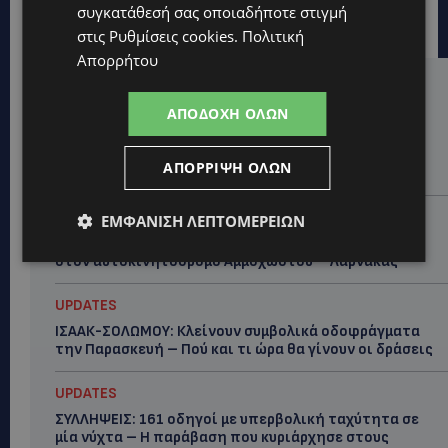
συγκατάθεσή σας οποιαδήποτε στιγμή
στις
Ρυθμίσεις cookies
.
Πολιτική
Απορρήτου
Hot this week
ΑΠΟΔΟΧΉ ΌΛΩΝ
UPDATES
VIRAL: Κοράκι πήρε στο κυνήγι γυναίκα – Η
ΑΠΌΡΡΙΨΗ ΌΛΩΝ
απρόσμενη επίθεση καταγράφηκε σε βίντεο
UPDATES
ΕΜΦΆΝΙΣΗ ΛΕΠΤΟΜΕΡΕΙΏΝ
ΕΤΟΙΜΑΣΤΕΙΤΕ ΓΙΑ ΚΑΘΥΣΤΕΡΗΣΕΙΣ: Κλειστή λωρίδα
στον αυτοκινητόδρομο Αμμοχώστου – Λάρνακας
UPDATES
ΙΣΑΑΚ-ΣΟΛΩΜΟΥ: Κλείνουν συμβολικά οδοφράγματα
την Παρασκευή – Πού και τι ώρα θα γίνουν οι δράσεις
UPDATES
ΣΥΛΛΗΨΕΙΣ: 161 οδηγοί με υπερβολική ταχύτητα σε
μία νύχτα – Η παράβαση που κυριάρχησε στους