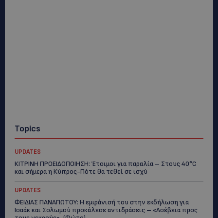
Topics
UPDATES
ΚΙΤΡΙΝΗ ΠΡΟΕΙΔΟΠΟΙΗΣΗ: Έτοιμοι για παραλία – Στους 40°C
και σήμερα η Κύπρος-Πότε θα τεθεί σε ισχύ
UPDATES
ΦΕΙΔΙΑΣ ΠΑΝΑΓΙΩΤΟΥ: Η εμφάνισή του στην εκδήλωση για
Ισαάκ και Σολωμού προκάλεσε αντιδράσεις – «Ασέβεια προς
τους νεκρούς»-(Φώτο)