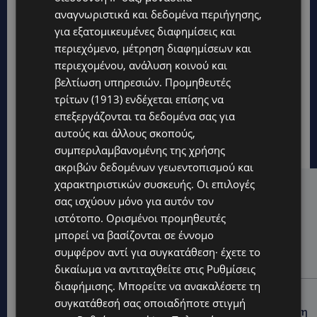
αναγνωριστικά και δεδομένα περιήγησης,
για εξατομικευμένες διαφημίσεις και
περιεχόμενο, μέτρηση διαφημίσεων και
περιεχομένου, ανάλυση κοινού και
βελτίωση υπηρεσιών.
Προμηθευτές
τρίτων (1913)
ενδέχεται επίσης να
επεξεργάζονται τα δεδομένα σας για
αυτούς και άλλους σκοπούς,
συμπεριλαμβανομένης της χρήσης
ακριβών δεδομένων γεωεντοπισμού και
χαρακτηριστικών συσκευής. Οι επιλογές
Hot this week
σας ισχύουν μόνο για αυτόν τον
ιστότοπο. Ορισμένοι προμηθευτές
UPDATES
μπορεί να βασίζονται σε έννομο
ΚΙΤΡΙΝΗ ΠΡΟΕΙΔΟΠΟΙΗΣΗ: Έτοιμοι για παραλία –
Στους 40°C και σήμερα η Κύπρος-Πότε θα τεθεί σε
συμφέρον αντί για συγκατάθεση· έχετε το
ισχύ
δικαίωμα να αντιταχθείτε στις
Ρυθμίσεις
διαφήμισης
. Μπορείτε να ανακαλέσετε τη
UPDATES
συγκατάθεσή σας οποιαδήποτε στιγμή
ΦΕΙΔΙΑΣ ΠΑΝΑΓΙΩΤΟΥ: Η εμφάνισή του στην εκδήλωση