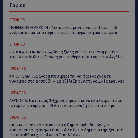
Topics
STORIES
ΓΕΝΕΘΛΙΟΣ ΗΜΕΡΑ: Η ηλικία είναι μόνο ένας αριθμός – Οι
άνθρωποι και οι στιγμές είναι η πραγματική μας ιστορία
STORIES
ΕΛΕΝΑ ΑΝΤΩΝΙΑΔΟΥ: Αγώνας ζωής για τη 37χρονη μητέρα
τριών παιδιών – Έρανος για τη θεραπεία της στην Αγγλία
UPDATES
ΚΑΤΑΓΓΕΛΙΑ: Για άνδρα που φέρεται να παρενοχλούσε
γυναίκες στο Δασούδι – Σε εξέλιξη οι αστυνομικές έρευνες
UPDATES
ΛΕΥΚΩΣΙΑ: Γιατί ένας 16χρονος φέρεται να έβαλε φωτιά σε
ιστορική μπυραρία – Η Αστυνομία αναζητεί το κίνητρο
UPDATES
ΛΑΤΣΙΑ-ΓΕΡΙ: Στο επίκεντρο η δημιουργία δομών για
ασυνόδευτους ανήλικους – Αντιδρά ο Δήμος, στηρίζει υπό
προϋποθέσεις το Κίνημα Οικολόγων