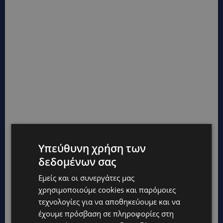
Οι αριθμοί που αναφέρονται στην ανακοίνωση
είναι ενδεικτικοί και ενδέχεται να
Υπεύθυνη χρήση των
διαφοροποιούνται βάσει των τελικών και
δεδομένων σας
επικαιροποιημένων στοιχείων που
Εμείς και οι συνεργάτες μας
αποστέλλονται στα πλαίσια της Εθνικής
χρησιμοποιούμε cookies και παρόμοιες
Αναφοράς Επιδημιολογικού Κινδύνου που
τεχνολογίες για να αποθηκεύουμε και να
δημοσιεύεται κάθε δεύτερη Παρασκευή
έχουμε πρόσβαση σε πληροφορίες στη