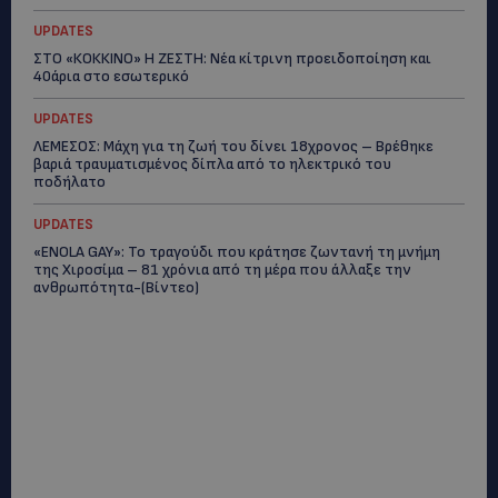
UPDATES
ΣΤΟ «ΚΟΚΚΙΝΟ» Η ΖΕΣΤΗ: Νέα κίτρινη προειδοποίηση και
40άρια στο εσωτερικό
UPDATES
ΛΕΜΕΣΟΣ: Μάχη για τη ζωή του δίνει 18χρονος – Βρέθηκε
βαριά τραυματισμένος δίπλα από το ηλεκτρικό του
ποδήλατο
UPDATES
«ENOLA GAY»: Το τραγούδι που κράτησε ζωντανή τη μνήμη
της Χιροσίμα – 81 χρόνια από τη μέρα που άλλαξε την
ανθρωπότητα-(Bίντεο)