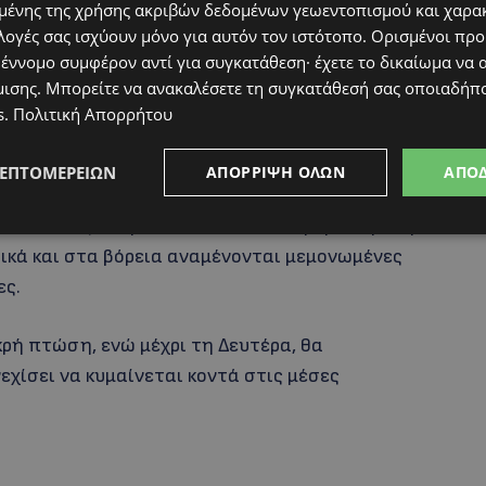
ένης της χρήσης ακριβών δεδομένων γεωεντοπισμού και χαρα
λογές σας ισχύουν μόνο για αυτόν τον ιστότοπο. Ορισμένοι πρ
εφιασμένος και τοπικά, κατά διαστήματα
 έννομο συμφέρον αντί για συγκατάθεση· έχετε το δικαίωμα να α
νες βροχές και πιθανό και μεμονωμένη
μισης
. Μπορείτε να ανακαλέσετε τη συγκατάθεσή σας οποιαδήπο
σό του νησιού. Στις ψηλότερες κορυφές του
s
.
Πολιτική Απορρήτου
ρο. Την Κυριακή, ο καιρός θα είναι αρχικά
ς που θα αναπτύσσονται κατά τις μεσημβρινές
ΛΕΠΤΟΜΕΡΕΙΏΝ
ΑΠΌΡΡΙΨΗ ΌΛΩΝ
ΑΠΟ
ένη βροχή, κυρίως στα ορεινά. Τη Δευτέρα, θα
 οι οποίες αναμένεται να δώσουν μεμονωμένη
τικά και στα βόρεια αναμένονται μεμονωμένες
ες.
ρή πτώση, ενώ μέχρι τη Δευτέρα, θα
εχίσει να κυμαίνεται κοντά στις μέσες