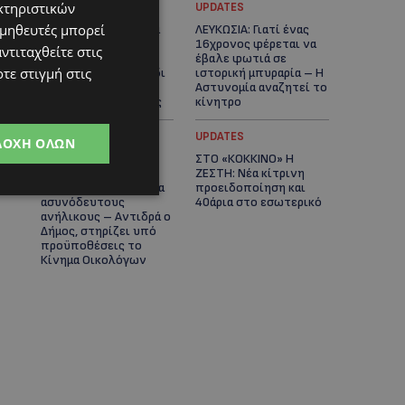
κτηριστικών
UPDATES
UPDATES
ομηθευτές μπορεί
ΚΑΤΑΓΓΕΛΙΑ: Για άνδρα
ΛΕΥΚΩΣΙΑ: Γιατί ένας
που φέρεται να
16χρονος φέρεται να
ντιταχθείτε στις
παρενοχλούσε
έβαλε φωτιά σε
τε στιγμή στις
γυναίκες στο Δασούδι
ιστορική μπυραρία – Η
– Σε εξέλιξη οι
Αστυνομία αναζητεί το
αστυνομικές έρευνες
κίνητρο
UPDATES
UPDATES
ΔΟΧΉ ΌΛΩΝ
ΛΑΤΣΙΑ-ΓΕΡΙ: Στο
ΣΤΟ «ΚΟΚΚΙΝΟ» Η
επίκεντρο η
ΖΕΣΤΗ: Νέα κίτρινη
δημιουργία δομών για
προειδοποίηση και
ασυνόδευτους
40άρια στο εσωτερικό
ανήλικους – Αντιδρά ο
Δήμος, στηρίζει υπό
προϋποθέσεις το
Κίνημα Οικολόγων