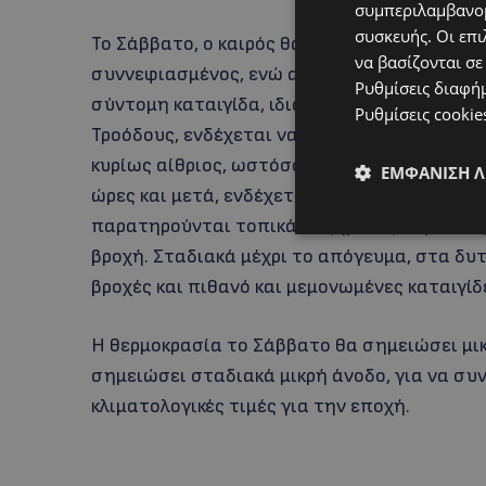
συμπεριλαμβανομ
συσκευής. Οι επι
Το Σάββατο, ο καιρός θα είναι μερικώς συνν
να βασίζονται σε
συννεφιασμένος, ενώ αναμένονται μεμονωμέ
Ρυθμίσεις διαφή
σύντομη καταιγίδα, ιδιαίτερα στο δυτικό μι
Ρυθμίσεις cookie
Τροόδους, ενδέχεται να πέσει χιόνι ή χιονόνε
κυρίως αίθριος, ωστόσο αυξημένες νεφώσει
ΕΜΦΆΝΙΣΗ 
ώρες και μετά, ενδέχεται να δώσουν μεμονωμ
παρατηρούνται τοπικά αυξημένες νεφώσεις,
βροχή. Σταδιακά μέχρι το απόγευμα, στα δυ
βροχές και πιθανό και μεμονωμένες καταιγίδ
Η θερμοκρασία το Σάββατο θα σημειώσει μικ
σημειώσει σταδιακά μικρή άνοδο, για να συν
κλιματολογικές τιμές για την εποχή.