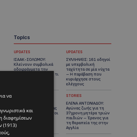
Topics
UPDATES
UPDATES
ΙΣΑΑΚ-ΣΟΛΩΜΟΥ:
ΣΥΛΛΗΨΕΙΣ: 161 οδηγοί
Κλείνουν συμβολικά
με υπερβολική
οδοφράγματα την
ταχύτητα σε μία νύχτα
Παρασκευή – Πού και τι
– Η παράβαση που
ώρα θα γίνουν οι
κυριάρχησε στους
δράσεις
ελέγχους
για να
STORIES
STORIES
ΓΕΝΕΘΛΙΟΣ ΗΜΕΡΑ: Η
ΕΛΕΝΑ ΑΝΤΩΝΙΑΔΟΥ:
ηλικία είναι μόνο ένας
Αγώνας ζωής για τη
αγνωριστικά και
αριθμός – Οι άνθρωποι
37χρονη μητέρα τριών
ση διαφημίσεων
και οι στιγμές είναι η
παιδιών – Έρανος για
πραγματική μας
τη θεραπεία της στην
 (1913)
ιστορία
Αγγλία
πούς,