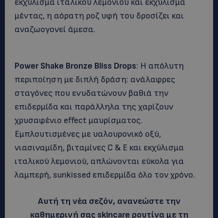
εκχύλισμα ιταλικού λεμονιού και εκχύλισμα
μέντας, η αόρατη ροζ υφή του δροσίζει και
αναζωογονεί άμεσα.
Power Shake Bronze Bliss Drops
: Η απόλυτη
περιποίηση με διπλή δράση: ανάλαφρες
σταγόνες που ενυδατώνουν βαθιά την
επιδερμίδα και παράλληλα της χαρίζουν
χρυσαφένιο effect μαυρίσματος.
Εμπλουτισμένες με υαλουρονικό οξύ,
νιασιναμίδη, βιταμίνες C & E και εκχύλισμα
ιταλικού λεμονιού, απλώνονται εύκολα για
λαμπερή, sunkissed επιδερμίδα όλο τον χρόνο.
Αυτή τη νέα σεζόν, ανανεώστε την
καθημερινή σας skincare ρουτίνα με τη