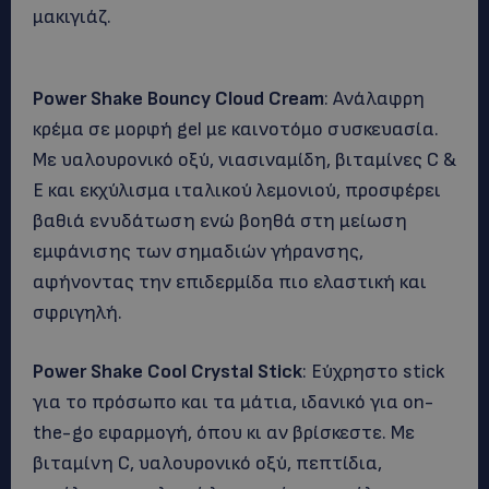
μακιγιάζ.
Power Shake Bouncy Cloud Cream
: Ανάλαφρη
κρέμα σε μορφή gel με καινοτόμο συσκευασία.
Με υαλουρονικό οξύ, νιασιναμίδη, βιταμίνες C &
E και εκχύλισμα ιταλικού λεμονιού, προσφέρει
βαθιά ενυδάτωση ενώ βοηθά στη μείωση
εμφάνισης των σημαδιών γήρανσης,
αφήνοντας την επιδερμίδα πιο ελαστική και
σφριγηλή.
Power Shake Cool Crystal Stick
: Εύχρηστο stick
για το πρόσωπο και τα μάτια, ιδανικό για on-
the-go εφαρμογή, όπου κι αν βρίσκεστε. Με
βιταμίνη C, υαλουρονικό οξύ, πεπτίδια,