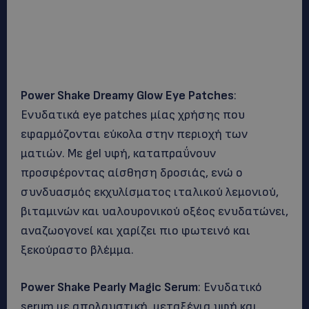
Power Shake Dreamy Glow Eye Patches
:
Ενυδατικά eye patches μίας χρήσης που
εφαρμόζονται εύκολα στην περιοχή των
ματιών. Με gel υφή, καταπραΰνουν
προσφέροντας αίσθηση δροσιάς, ενώ ο
συνδυασμός εκχυλίσματος ιταλικού λεμονιού,
βιταμινών και υαλουρονικού οξέος ενυδατώνει,
αναζωογονεί και χαρίζει πιο φωτεινό και
ξεκούραστο βλέμμα.
Power Shake Pearly Magic Serum
: Ενυδατικό
serum με απολαυστική, μεταξένια υφή και