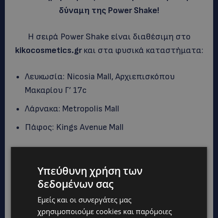
δύναμη της Power Shake!
Η σειρά Power Shake είναι διαθέσιμη στο
kikocosmetics.gr
και στα φυσικά καταστήματα:
Λευκωσία: Nicosia Mall, Αρχιεπισκόπου
Μακαρίου Γ’ 17c
Λάρνακα: Metropolis Mall
Πάφος: Kings Avenue Mall
Λ. Ποσειδώνος 77, Άλιμος 17455, Αθήνα, Ελλάδα
Τ: +30 211 1088 400 | Φ: +30 210 9828360
Υπεύθυνη χρήση των
info@faisgroup.gr
δεδομένων σας
Εμείς και οι συνεργάτες μας
ΔΙΑΒΑΣΤΕ ΕΠΙΣΗΣ:
χρησιμοποιούμε cookies και παρόμοιες