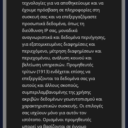
τεχνολογίες για να αποθηκεύουμε και να
ΚΥΠΡΙΑΚΗ ΑΙΜΑΤΟΛΟΓΙΚΗ ΕΤΑΙΡΕΙΑ: Η Λευχαιμία
έχουμε πρόσβαση σε πληροφορίες στη
συσκευή σας και να επεξεργαζόμαστε
δεν είναι μόνο παιδική ασθένεια – 9 στις 10
προσωπικά δεδομένα, όπως τη
περιπτώσεις εντοπίζονται σε ενήλικες
διεύθυνση IP σας, μοναδικά
αναγνωριστικά και δεδομένα περιήγησης,
για εξατομικευμένες διαφημίσεις και
περιεχόμενο, μέτρηση διαφημίσεων και
περιεχομένου, ανάλυση κοινού και
βελτίωση υπηρεσιών.
Προμηθευτές
τρίτων (1913)
ενδέχεται επίσης να
επεξεργάζονται τα δεδομένα σας για
αυτούς και άλλους σκοπούς,
συμπεριλαμβανομένης της χρήσης
ακριβών δεδομένων γεωεντοπισμού και
χαρακτηριστικών συσκευής. Οι επιλογές
σας ισχύουν μόνο για αυτόν τον
ιστότοπο. Ορισμένοι προμηθευτές
μπορεί να βασίζονται σε έννομο