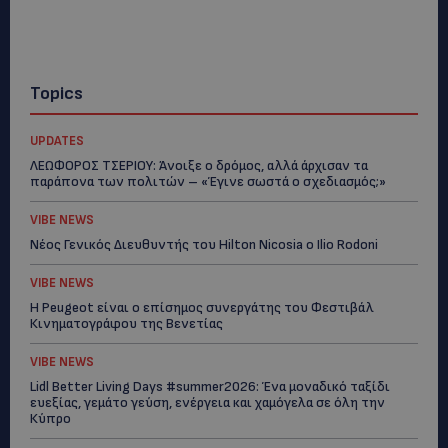
Topics
UPDATES
ΛΕΩΦΟΡΟΣ ΤΣΕΡΙΟΥ: Άνοιξε ο δρόμος, αλλά άρχισαν τα
παράπονα των πολιτών – «Έγινε σωστά ο σχεδιασμός;»
VIBE NEWS
Νέος Γενικός Διευθυντής του Hilton Nicosia ο Ilio Rodoni
VIBE NEWS
Η Peugeot είναι ο επίσημος συνεργάτης του Φεστιβάλ
Κινηματογράφου της Βενετίας
VIBE NEWS
Lidl Better Living Days #summer2026: Ένα μοναδικό ταξίδι
ευεξίας, γεμάτο γεύση, ενέργεια και χαμόγελα σε όλη την
Κύπρο