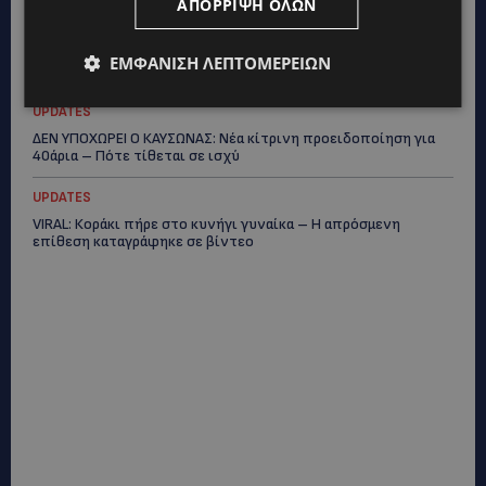
ΑΠΌΡΡΙΨΗ ΌΛΩΝ
UPDATES
ΤΡΟΧΑΙΟ ΣΤΗΝ ΛΕΥΚΩΣΙΑ: Χειροπέδες και στη σύζυγο του
ΕΜΦΆΝΙΣΗ ΛΕΠΤΟΜΕΡΕΙΏΝ
27χρονου – Φέρεται να παραπλάνησε την Αστυνομία
UPDATES
ΔΕΝ ΥΠΟΧΩΡΕΙ Ο ΚΑΥΣΩΝΑΣ: Νέα κίτρινη προειδοποίηση για
40άρια – Πότε τίθεται σε ισχύ
UPDATES
VIRAL: Κοράκι πήρε στο κυνήγι γυναίκα – Η απρόσμενη
επίθεση καταγράφηκε σε βίντεο