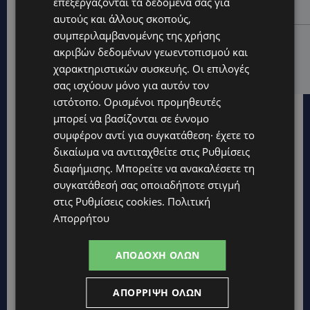
επεξεργάζονται τα δεδομένα σας για
προειδοποίηση για 40άρια – Πότε τίθεται σε ισχύ
αυτούς και άλλους σκοπούς,
συμπεριλαμβανομένης της χρήσης
UPDATES
ακριβών δεδομένων γεωεντοπισμού και
VIRAL: Κοράκι πήρε στο κυνήγι γυναίκα – Η
χαρακτηριστικών συσκευής. Οι επιλογές
απρόσμενη επίθεση καταγράφηκε σε βίντεο
σας ισχύουν μόνο για αυτόν τον
ιστότοπο. Ορισμένοι προμηθευτές
μπορεί να βασίζονται σε έννομο
συμφέρον αντί για συγκατάθεση· έχετε το
δικαίωμα να αντιταχθείτε στις
Ρυθμίσεις
διαφήμισης
. Μπορείτε να ανακαλέσετε τη
συγκατάθεσή σας οποιαδήποτε στιγμή
στις
Ρυθμίσεις cookies
.
Πολιτική
Απορρήτου
ΑΠΟΔΟΧΉ ΌΛΩΝ
ΑΠΌΡΡΙΨΗ ΌΛΩΝ