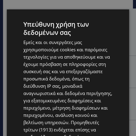
Hot this week
Υπεύθυνη χρήση των
UPDATES
δεδομένων σας
ΧΩΡΙΣ ΣΩΣΣΙΒΙΟ Η ΘΑΛΑΣΣΙΑ ΣΥΝΔΕΣΗ ΚΥΠΡΟΥ-
Εμείς και οι συνεργάτες μας
ΕΛΛΑΔΑΣ: «Χωρίς επιδότηση το πλοίο δεν θα
ξανασηκώσει άγκυρα»
χρησιμοποιούμε cookies και παρόμοιες
τεχνολογίες για να αποθηκεύουμε και να
STORIES
έχουμε πρόσβαση σε πληροφορίες στη
ΜΑΡΙΝΟΣ ΚΩΝΣΤΑΝΤΙΝΙΔΗΣ: Οι πρωτοβουλίες για να
συσκευή σας και να επεξεργαζόμαστε
ξαναζωντανέψει η Μακαρίου και το κέντρο της
προσωπικά δεδομένα, όπως τη
Λευκωσίας-(Βίντεο)
διεύθυνση IP σας, μοναδικά
αναγνωριστικά και δεδομένα περιήγησης,
UPDATES
για εξατομικευμένες διαφημίσεις και
ΤΡΟΧΑΙΟ ΣΤΗΝ ΛΕΥΚΩΣΙΑ: Χειροπέδες και στη σύζυγο
περιεχόμενο, μέτρηση διαφημίσεων και
του 27χρονου – Φέρεται να παραπλάνησε την
Αστυνομία
περιεχομένου, ανάλυση κοινού και
βελτίωση υπηρεσιών.
Προμηθευτές
UPDATES
τρίτων (1913)
ενδέχεται επίσης να
ΔΕΝ ΥΠΟΧΩΡΕΙ Ο ΚΑΥΣΩΝΑΣ: Νέα κίτρινη